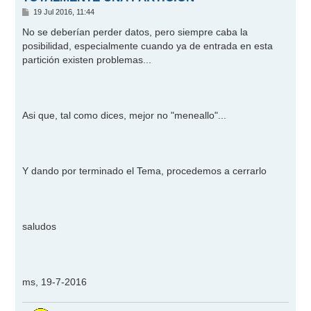
M
19 Jul 2016, 11:44
e
n
No se deberían perder datos, pero siempre caba la
s
posibilidad, especialmente cuando ya de entrada en esta
a
j
partición existen problemas...
e
Asi que, tal como dices, mejor no "meneallo"...
Y dando por terminado el Tema, procedemos a cerrarlo
saludos
ms, 19-7-2016