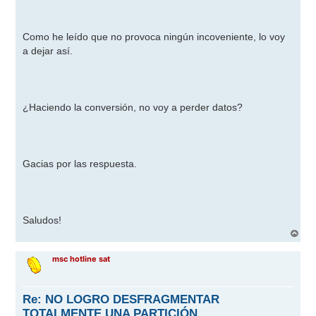
j
e
Como he leído que no provoca ningún incoveniente, lo voy
a dejar así.
¿Haciendo la conversión, no voy a perder datos?
Gacias por las respuesta.
Saludos!
A
r
r
msc hotline sat
i
b
a
Re: NO LOGRO DESFRAGMENTAR
TOTALMENTE UNA PARTICIÓN