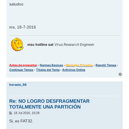
saludos
ms, 18-7-2016
msc hotline sat
Virus Research Engineer
Antes de preguntar
-
Normas Basicas
-
Mensajes Privados
-
Repetir Temas
-
Continuar Temas
-
Titulos del Tema
-
Antivirus Online
A
r
r
horacio_56
i
b
a
Re: NO LOGRO DESFRAGMENTAR
TOTALMENTE UNA PARTICIÓN
M
18 Jul 2016, 19:28
e
n
Si, es FAT32.
s
a