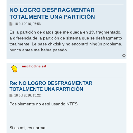
NO LOGRO DESFRAGMENTAR
TOTALMENTE UNA PARTICIÓN
M
18 Jul 2016, 07:53
e
n
Es la partición de datos que me queda en 1% fragmentado,
s
a diferencia de la partición de sistema que se desfragmentó
a
j
totalmente. Le pase chkdsk y no encontró ningún problema,
e
nunca antes me había pasado.
A
r
r
msc hotline sat
i
b
a
Re: NO LOGRO DESFRAGMENTAR
TOTALMENTE UNA PARTICIÓN
M
18 Jul 2016, 13:22
e
n
Posiblemente no esté usando NTFS.
s
a
j
e
Si es asi, es normal.