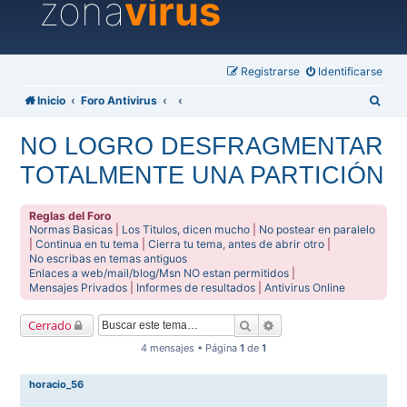
zona
virus
Registrarse
Identificarse
B
Inicio
Foro Antivirus
u
NO LOGRO DESFRAGMENTAR
s
TOTALMENTE UNA PARTICIÓN
c
a
Reglas del Foro
r
Normas Basicas
|
Los Titulos, dicen mucho
|
No postear en paralelo
|
Continua en tu tema
|
Cierra tu tema, antes de abrir otro
|
No escribas en temas antiguos
Enlaces a web/mail/blog/Msn NO estan permitidos
|
Mensajes Privados
|
Informes de resultados
|
Antivirus Online
Buscar
Búsqueda avanzada
Cerrado
4 mensajes • Página
1
de
1
horacio_56