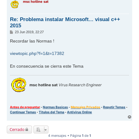
msc hotline sat
i
b
a
Re: Problema instalar Microsoft... visual c++
2015
M
23 Jun 2019, 22:27
e
n
Recordar las Normas !
s
a
j
viewtopic.php?f=1&t=17382
e
En consecuencia se cierra este Tema
msc hotline sat
Virus Research Engineer
Antes de preguntar
-
Normas Basicas
-
Mensajes Privados
-
Repetir Temas
-
Continuar Temas
-
Titulos del Tema
-
Antivirus Online
A
r
r
Cerrado
i
b
4 mensajes • Página
1
de
1