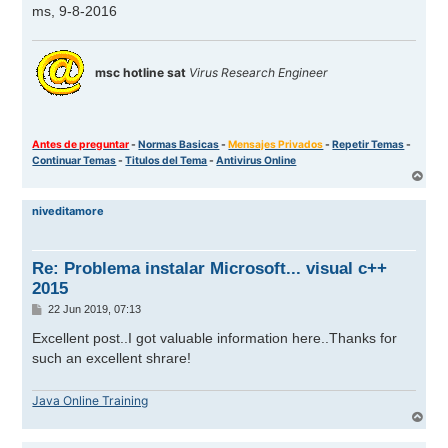
ms, 9-8-2016
msc hotline sat
Virus Research Engineer
Antes de preguntar
-
Normas Basicas
-
Mensajes Privados
-
Repetir Temas
-
Continuar Temas
-
Titulos del Tema
-
Antivirus Online
A
r
r
niveditamore
i
b
a
Re: Problema instalar Microsoft... visual c++
2015
M
22 Jun 2019, 07:13
e
n
Excellent post..I got valuable information here..Thanks for
s
such an excellent shrare!
a
j
e
Java Online Training
A
r
r