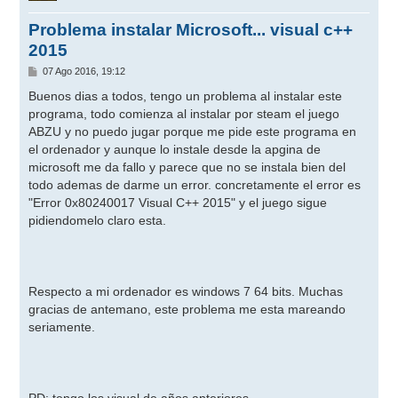
Problema instalar Microsoft... visual c++
2015
M
07 Ago 2016, 19:12
e
n
Buenos dias a todos, tengo un problema al instalar este
s
programa, todo comienza al instalar por steam el juego
a
j
ABZU y no puedo jugar porque me pide este programa en
e
el ordenador y aunque lo instale desde la apgina de
microsoft me da fallo y parece que no se instala bien del
todo ademas de darme un error. concretamente el error es
"Error 0x80240017 Visual C++ 2015" y el juego sigue
pidiendomelo claro esta.
Respecto a mi ordenador es windows 7 64 bits. Muchas
gracias de antemano, este problema me esta mareando
seriamente.