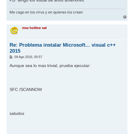
PD: tengo los visual de años anteriores.
Me cago en los virus y en quienes los crean
A
r
r
msc hotline sat
i
b
a
Re: Problema instalar Microsoft... visual c++
2015
M
09 Ago 2016, 05:57
e
n
Aunque sea lo mas trivial, prueba ejecutar:
s
a
j
e
SFC /SCANNOW
saludos