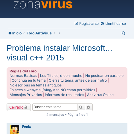
zona
virus
Registrarse
Identificarse
B
Inicio
Foro Antivirus
u
Problema instalar Microsoft...
s
visual c++ 2015
c
a
Reglas del Foro
r
Normas Basicas
|
Los Titulos, dicen mucho
|
No postear en paralelo
|
Continua en tu tema
|
Cierra tu tema, antes de abrir otro
|
No escribas en temas antiguos
Enlaces a web/mail/blog/Msn NO estan permitidos
|
Mensajes Privados
|
Informes de resultados
|
Antivirus Online
Buscar
Búsqueda avanzada
Cerrado
4 mensajes • Página
1
de
1
Fenix