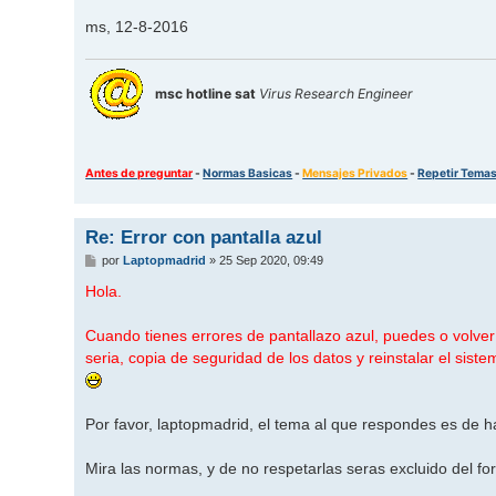
ms, 12-8-2016
msc hotline sat
Virus Research Engineer
Antes de preguntar
-
Normas Basicas
-
Mensajes Privados
-
Repetir Tema
Re: Error con pantalla azul
M
por
Laptopmadrid
»
25 Sep 2020, 09:49
e
n
Hola.
s
a
j
Cuando tienes errores de pantallazo azul, puedes o volv
e
seria, copia de seguridad de los datos y reinstalar el sis
Por favor, laptopmadrid, el tema al que respondes es de hac
Mira las normas, y de no respetarlas seras excluido del for