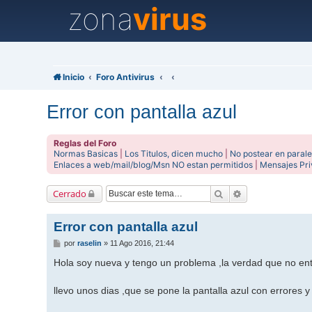
zona
virus
Inicio
Foro Antivirus
Error con pantalla azul
Reglas del Foro
Normas Basicas
|
Los Titulos, dicen mucho
|
No postear en parale
Enlaces a web/mail/blog/Msn NO estan permitidos
|
Mensajes Pr
Buscar
Búsqueda avanz
Cerrado
Error con pantalla azul
M
por
raselin
»
11 Ago 2016, 21:44
e
n
Hola soy nueva y tengo un problema ,la verdad que no ent
s
a
j
llevo unos dias ,que se pone la pantalla azul con errores
e