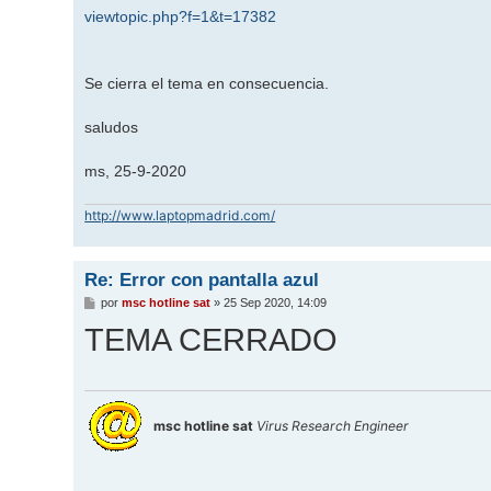
viewtopic.php?f=1&t=17382
Se cierra el tema en consecuencia.
saludos
ms, 25-9-2020
http://www.laptopmadrid.com/
Re: Error con pantalla azul
M
por
msc hotline sat
»
25 Sep 2020, 14:09
e
TEMA CERRADO
n
s
a
j
e
msc hotline sat
Virus Research Engineer