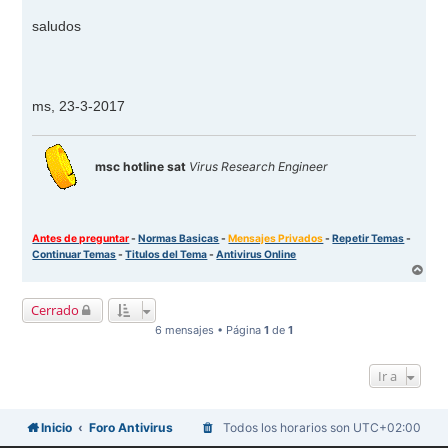
saludos
ms, 23-3-2017
msc hotline sat
Virus Research Engineer
Antes de preguntar
-
Normas Basicas
-
Mensajes Privados
-
Repetir Temas
-
Continuar Temas
-
Titulos del Tema
-
Antivirus Online
A
r
r
Cerrado
i
b
6 mensajes • Página
1
de
1
a
Ir a
Inicio
Foro Antivirus
Todos los horarios son
UTC+02:00