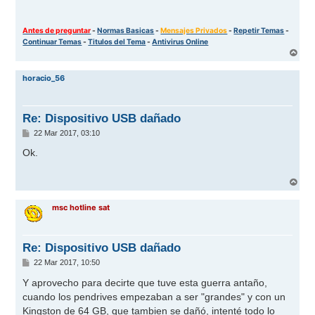
Antes de preguntar
-
Normas Basicas
-
Mensajes Privados
-
Repetir Temas
-
Continuar Temas
-
Titulos del Tema
-
Antivirus Online
A
r
r
horacio_56
i
b
a
Re: Dispositivo USB dañado
M
22 Mar 2017, 03:10
e
n
Ok.
s
a
j
A
e
r
r
msc hotline sat
i
b
a
Re: Dispositivo USB dañado
M
22 Mar 2017, 10:50
e
n
Y aprovecho para decirte que tuve esta guerra antaño,
s
cuando los pendrives empezaban a ser "grandes" y con un
a
j
Kingston de 64 GB, que tambien se dañó, intenté todo lo