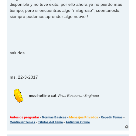
e
disponible y no tuve éxito, por ello ahora ya no pierdo mas
tiempo, pero si encuentras algo "milagroso", cuentanoslo,
siempre podemos aprender algo nuevo !
saludos
ms, 22-3-2017
msc hotline sat
Virus Research Engineer
Antes de preguntar
-
Normas Basicas
-
Mensajes Privados
-
Repetir Temas
-
Continuar Temas
-
Titulos del Tema
-
Antivirus Online
A
r
r