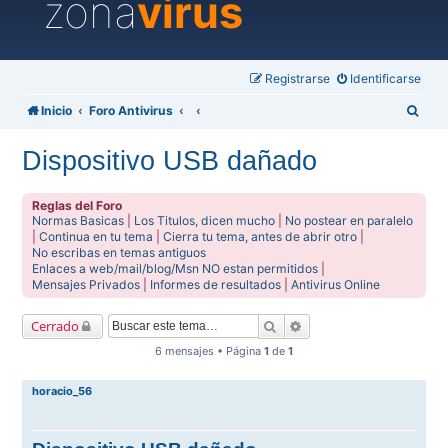
zona
virus
Registrarse
Identificarse
B
Inicio
Foro Antivirus
u
Dispositivo USB dañado
s
c
Reglas del Foro
a
Normas Basicas
|
Los Titulos, dicen mucho
|
No postear en paralelo
|
Continua en tu tema
|
Cierra tu tema, antes de abrir otro
|
r
No escribas en temas antiguos
Enlaces a web/mail/blog/Msn NO estan permitidos
|
Mensajes Privados
|
Informes de resultados
|
Antivirus Online
Buscar
Búsqueda avanzada
Cerrado
6 mensajes • Página
1
de
1
horacio_56