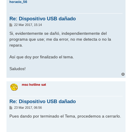
horacio_56
i
b
a
Re: Dispositivo USB dañado
M
22 Mar 2017, 15:14
e
n
Si, evidentemente se dañó, independientemente del
s
programa que use; me da error, no me detecta o no la
a
j
repara.
e
Así que doy por finalizado el tema.
Saludos!
A
r
r
msc hotline sat
i
b
a
Re: Dispositivo USB dañado
M
23 Mar 2017, 06:56
e
n
Pues dando por terminado el Tema, procedemos a cerrarlo.
s
a
j
e