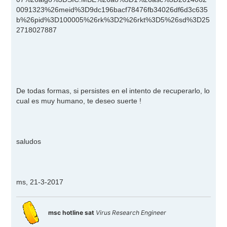
0091323%26meid%3D9dc196bacf78476fb34026df6d3c635
b%26pid%3D100005%26rk%3D2%26rkt%3D5%26sd%3D25
2718027887
De todas formas, si persistes en el intento de recuperarlo, lo
cual es muy humano, te deseo suerte !
saludos
ms, 21-3-2017
msc hotline sat
Virus Research Engineer