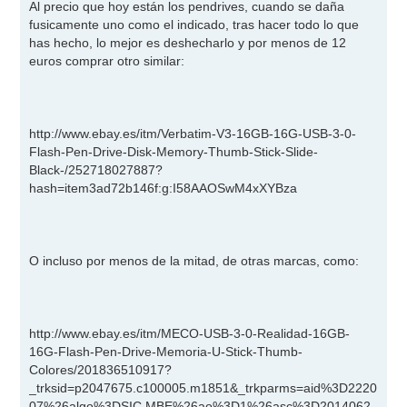
n
Al precio que hoy están los pendrives, cuando se daña
s
fusicamente uno como el indicado, tras hacer todo lo que
a
j
has hecho, lo mejor es deshecharlo y por menos de 12
e
euros comprar otro similar:
http://www.ebay.es/itm/Verbatim-V3-16GB-16G-USB-3-0-
Flash-Pen-Drive-Disk-Memory-Thumb-Stick-Slide-
Black-/252718027887?
hash=item3ad72b146f:g:I58AAOSwM4xXYBza
O incluso por menos de la mitad, de otras marcas, como:
http://www.ebay.es/itm/MECO-USB-3-0-Realidad-16GB-
16G-Flash-Pen-Drive-Memoria-U-Stick-Thumb-
Colores/201836510917?
_trksid=p2047675.c100005.m1851&_trkparms=aid%3D2220
07%26algo%3DSIC.MBE%26ao%3D1%26asc%3D2014062