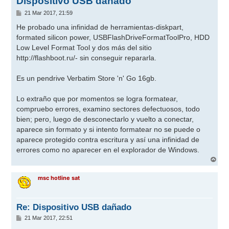
Dispositivo USB dañado
M
21 Mar 2017, 21:59
e
n
He probado una infinidad de herramientas-diskpart,
s
formated silicon power, USBFlashDriveFormatToolPro, HDD
a
j
Low Level Format Tool y dos más del sitio
e
http://flashboot.ru/-
sin conseguir repararla.
Es un pendrive Verbatim Store 'n' Go 16gb.
Lo extraño que por momentos se logra formatear,
compruebo errores, examino sectores defectuosos, todo
bien; pero, luego de desconectarlo y vuelto a conectar,
aparece sin formato y si intento formatear no se puede o
aparece protegido contra escritura y así una infinidad de
errores como no aparecer en el explorador de Windows.
A
r
r
msc hotline sat
i
b
a
Re: Dispositivo USB dañado
M
21 Mar 2017, 22:51
e