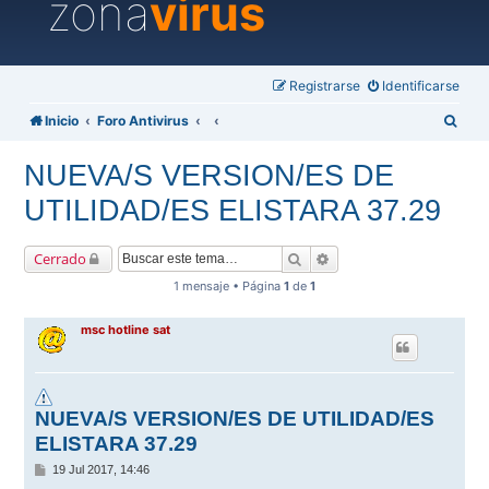
zona
virus
Registrarse
Identificarse
B
Inicio
Foro Antivirus
u
NUEVA/S VERSION/ES DE
s
UTILIDAD/ES ELISTARA 37.29
c
a
Buscar
Búsqueda avanzada
Cerrado
r
1 mensaje • Página
1
de
1
msc hotline sat
NUEVA/S VERSION/ES DE UTILIDAD/ES
ELISTARA 37.29
M
19 Jul 2017, 14:46
e