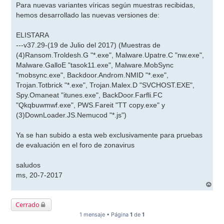
n
Para nuevas variantes víricas según muestras recibidas,
s
hemos desarrollado las nuevas versiones de:
a
j
e
ELISTARA
---v37.29-(19 de Julio del 2017) (Muestras de
(4)Ransom.Troldesh.G "*.exe", Malware.Upatre.C "nw.exe",
Malware.GalloE "tasok11.exe", Malware.MobSync
"mobsync.exe", Backdoor.Androm.NMID "*.exe",
Trojan.Totbrick "*.exe", Trojan.Malex.D "SVCHOST.EXE",
Spy.Omaneat "itunes.exe", BackDoor.Farfli.FC
"Qkqbuwmwf.exe", PWS.Fareit "TT copy.exe" y
(3)DownLoader.JS.Nemucod "*.js")
Ya se han subido a esta web exclusivamente para pruebas
de evaluación en el foro de zonavirus
saludos
ms, 20-7-2017
A
r
r
Cerrado
i
b
1 mensaje • Página
1
de
1
a