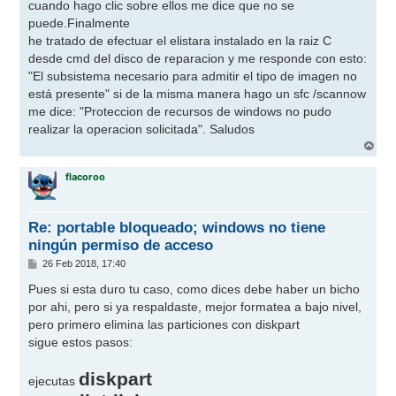
cuando hago clic sobre ellos me dice que no se
puede.Finalmente
he tratado de efectuar el elistara instalado en la raiz C
desde cmd del disco de reparacion y me responde con esto:
"El subsistema necesario para admitir el tipo de imagen no
está presente" si de la misma manera hago un sfc /scannow
me dice: "Proteccion de recursos de windows no pudo
realizar la operacion solicitada". Saludos
A
r
r
flacoroo
i
b
a
Re: portable bloqueado; windows no tiene
ningún permiso de acceso
M
26 Feb 2018, 17:40
e
n
Pues si esta duro tu caso, como dices debe haber un bicho
s
por ahi, pero si ya respaldaste, mejor formatea a bajo nivel,
a
j
pero primero elimina las particiones con diskpart
e
sigue estos pasos:
diskpart
ejecutas