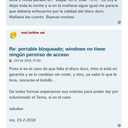
dejar toda la noche y si en la mañana sigue igual me parece
que deberia enfocarme por la calidad del disco duro.
Mañana les cuento. Buenas noches
A
r
r
msc hotline sat
i
b
a
Re: portable bloqueado; windows no tiene
ningún permiso de acceso
M
23 Feb 2018, 07:00
e
n
Pues si es el caso de que falla el disco duro, mire si está en
s
garantía y se lo cambian sin coste, y sino, ya sabe lo que le
a
j
toca, rascarse el bolsillo...
e
De todas formas esperamos sus noticias para poder dar por
solucionado el Tema, si es el caso
saludos
ms, 23-2-2018
A