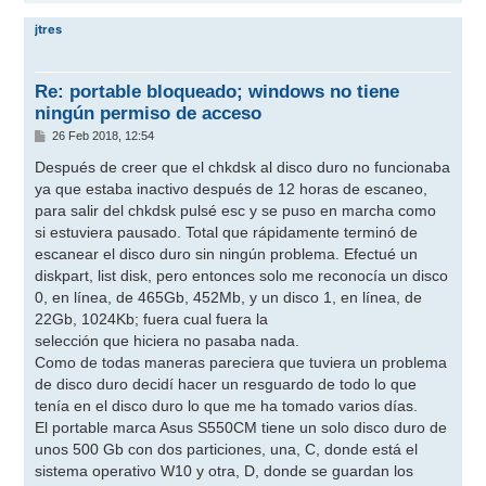
r
r
jtres
i
b
a
Re: portable bloqueado; windows no tiene
ningún permiso de acceso
M
26 Feb 2018, 12:54
e
n
Después de creer que el chkdsk al disco duro no funcionaba
s
ya que estaba inactivo después de 12 horas de escaneo,
a
j
para salir del chkdsk pulsé esc y se puso en marcha como
e
si estuviera pausado. Total que rápidamente terminó de
escanear el disco duro sin ningún problema. Efectué un
diskpart, list disk, pero entonces solo me reconocía un disco
0, en línea, de 465Gb, 452Mb, y un disco 1, en línea, de
22Gb, 1024Kb; fuera cual fuera la
selección que hiciera no pasaba nada.
Como de todas maneras pareciera que tuviera un problema
de disco duro decidí hacer un resguardo de todo lo que
tenía en el disco duro lo que me ha tomado varios días.
El portable marca Asus S550CM tiene un solo disco duro de
unos 500 Gb con dos particiones, una, C, donde está el
sistema operativo W10 y otra, D, donde se guardan los