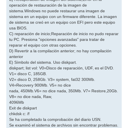
operación de restauración de la imagen de
sistema.Windows no puede restaurar una imagen de
sistema en un equipo con un firmware diferente. La imagen
de sistema se creó en un equipo con EFI pero este equipo
usa BIOS.
C) reparación de inicio;Reparación de inicio no pudo reparar
tu PC. Presiona "opciones avanzadas" para tratar de
reparar el equipo con otras opciones.
D) Revertir a la compilación anterior; no hay compilación
anterior
E) Símbolo del sistema. Uso diskpart.
diskpart; list vol: V0=Disco de reparación, UDF, es el DVD.
V1= disco C, 185GB.
V2= disco D, 258Gb. V3= system, fat32 300Mb.
V4=Recovery 900Mb. V5= no dice
nada, 450Mb.V6= no dice nada, 350Mb. V7= Restore,20Gb.
V8= no dice nada, Raw,
4096Mb
Exit de diskpart
chkdsk c: /f
Se ha completado la comprobación del diario USN.
Se examinó el sistema de archivos sin encontrar problemas.