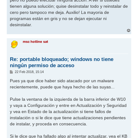
pero no puedo efectuar ninguna accion. A ver si ustedes
tienen alguna solución; quise desinstalar todo y reinstalar de
cero pero tampoco me deja. Auxilio! La mayoria de
programas están en gris y no se dejan ejecutar ni
desinstalar.
A
r
r
msc hotline sat
i
b
a
Re: portable bloqueado; windows no tiene
ningún permiso de acceso
M
22 Feb 2018, 15:14
e
n
Pues ya que dice haber sido atacado por un malware
s
recientemente, puede que haya hecho de las suyas...
a
j
e
Pulse la ventana de la izquierda de la barra inferior de W10
y vaya a Configuración y entre en Actualización y Seguridad
y vea en Estado de la actualización si tiene fallos de
instalación o si le dice que tiene actualizaciones pendientes
de instalar, y proceda en consecuencia.
Si le dice que ha fallado algo al intentar actualizar, vea el KB