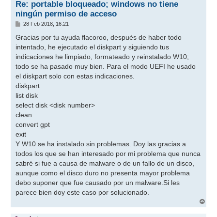
Re: portable bloqueado; windows no tiene
ningún permiso de acceso
M
28 Feb 2018, 16:21
e
n
Gracias por tu ayuda flacoroo, después de haber todo
s
intentado, he ejecutado el diskpart y siguiendo tus
a
j
indicaciones he limpiado, formateado y reinstalado W10;
e
todo se ha pasado muy bien. Para el modo UEFI he usado
el diskpart solo con estas indicaciones.
diskpart
list disk
select disk <disk number>
clean
convert gpt
exit
Y W10 se ha instalado sin problemas. Doy las gracias a
todos los que se han interesado por mi problema que nunca
sabré si fue a causa de malware o de un fallo de un disco,
aunque como el disco duro no presenta mayor problema
debo suponer que fue causado por un malware.Si les
parece bien doy este caso por solucionado.
A
r
r