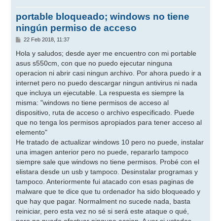
portable bloqueado; windows no tiene
ningún permiso de acceso
M
22 Feb 2018, 11:37
e
n
Hola y saludos; desde ayer me encuentro con mi portable
s
asus s550cm, con que no puedo ejecutar ninguna
a
j
operacion ni abrir casi ningun archivo. Por ahora puedo ir a
e
internet pero no puedo descargar ningun antivirus ni nada
que incluya un ejecutable. La respuesta es siempre la
misma: "windows no tiene permisos de acceso al
dispositivo, ruta de acceso o archivo especificado. Puede
que no tenga los permisos apropiados para tener acceso al
elemento"
He tratado de actualizar windows 10 pero no puede, instalar
una imagen anterior pero no puede, repararlo tampoco
siempre sale que windows no tiene permisos. Probé con el
elistara desde un usb y tampoco. Desinstalar programas y
tampoco. Anteriormente fui atacado con esas paginas de
malware que te dice que tu ordenador ha sido bloqueado y
que hay que pagar. Normalment no sucede nada, basta
reiniciar, pero esta vez no sé si será este ataque o qué,