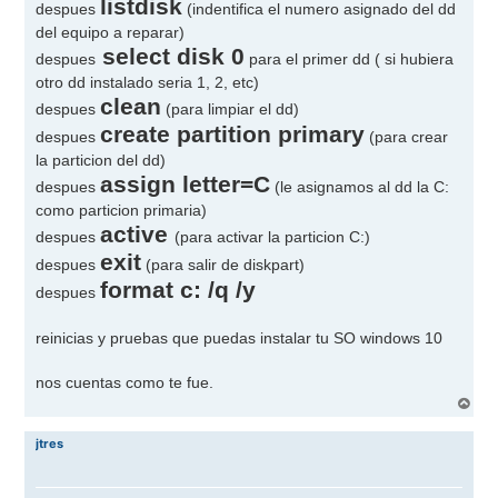
listdisk
despues
(indentifica el numero asignado del dd
del equipo a reparar)
select disk 0
despues
para el primer dd ( si hubiera
otro dd instalado seria 1, 2, etc)
clean
despues
(para limpiar el dd)
create partition primary
despues
(para crear
la particion del dd)
assign letter=C
despues
(le asignamos al dd la C:
como particion primaria)
active
despues
(para activar la particion C:)
exit
despues
(para salir de diskpart)
format c: /q /y
despues
reinicias y pruebas que puedas instalar tu SO windows 10
nos cuentas como te fue.
A
r
r
jtres
i
b
a