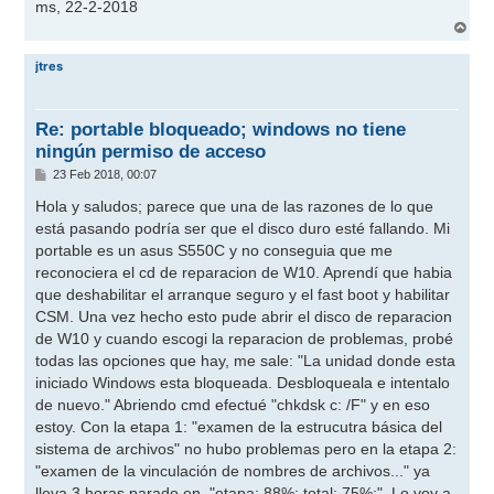
ms, 22-2-2018
A
r
r
jtres
i
b
a
Re: portable bloqueado; windows no tiene
ningún permiso de acceso
M
23 Feb 2018, 00:07
e
n
Hola y saludos; parece que una de las razones de lo que
s
está pasando podría ser que el disco duro esté fallando. Mi
a
j
portable es un asus S550C y no conseguia que me
e
reconociera el cd de reparacion de W10. Aprendí que habia
que deshabilitar el arranque seguro y el fast boot y habilitar
CSM. Una vez hecho esto pude abrir el disco de reparacion
de W10 y cuando escogi la reparacion de problemas, probé
todas las opciones que hay, me sale: "La unidad donde esta
iniciado Windows esta bloqueada. Desbloqueala e intentalo
de nuevo." Abriendo cmd efectué "chkdsk c: /F" y en eso
estoy. Con la etapa 1: "examen de la estrucutra básica del
sistema de archivos" no hubo problemas pero en la etapa 2:
"examen de la vinculación de nombres de archivos..." ya
lleva 3 horas parado en, "etapa: 88%; total: 75%;". Lo voy a