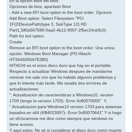
En la opción Boot del Bios:
Opciones de bios, apartado Boot
- Add a new EFI boot option to the boot order: Opcions:
Add Boot option: Select Filesystem "PCI
1F|2\DevicePath(type 3, SubType 12) HD
Part1,Sif0a567588-0aa2-4b12-9007-2f5ec24cb9c0)
Path for bot option
Create
Remove an EFI boot option to the boot order: Una unica
opción: Windows Boot Manager (PO:Hitachi
HTS545050A7E380).
HITACHI es el único disco duro que hay en el portable.
Respecto a actualizar Windows despues de mandarme
reiniciar me sale con que ha habido algunos problemas y
que lo intente más tarde. Me resalta dos errrores de
actualizaciones:
". Actualizacion de caracteristicas a Windows10, version
1709 (tengo la version 1703)- Error 0x80070005". Y,
".Actualizacion para Windows10 version 1703 para sistemas
basados en x64 (KB4023057)- Error 0x80070641" Y si hago
un sfc/scannow me dice como siempre que windows no
tiene acceso.
Y aquí estoy. No sé si considerar el disco duro como muerto