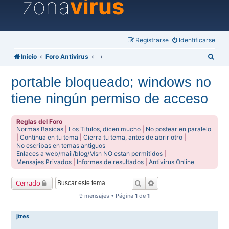
zona
virus
Registrarse
Identificarse
B
Inicio
Foro Antivirus
u
portable bloqueado; windows no
s
tiene ningún permiso de acceso
c
a
Reglas del Foro
r
Normas Basicas
|
Los Titulos, dicen mucho
|
No postear en paralelo
|
Continua en tu tema
|
Cierra tu tema, antes de abrir otro
|
No escribas en temas antiguos
Enlaces a web/mail/blog/Msn NO estan permitidos
|
Mensajes Privados
|
Informes de resultados
|
Antivirus Online
Buscar
Búsqueda avanzada
Cerrado
9 mensajes • Página
1
de
1
jtres