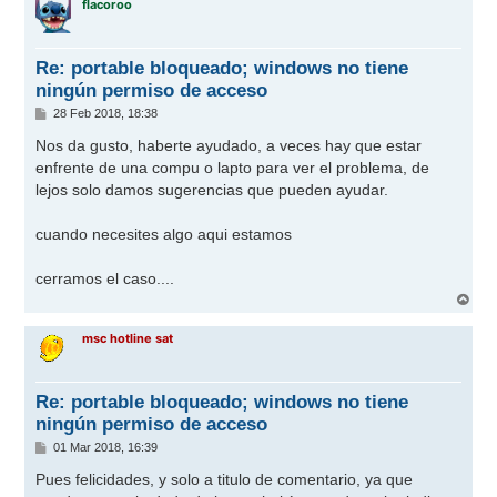
flacoroo
i
b
a
Re: portable bloqueado; windows no tiene
ningún permiso de acceso
M
28 Feb 2018, 18:38
e
n
Nos da gusto, haberte ayudado, a veces hay que estar
s
enfrente de una compu o lapto para ver el problema, de
a
j
lejos solo damos sugerencias que pueden ayudar.
e
cuando necesites algo aqui estamos
cerramos el caso....
A
r
r
msc hotline sat
i
b
a
Re: portable bloqueado; windows no tiene
ningún permiso de acceso
M
01 Mar 2018, 16:39
e
n
Pues felicidades, y solo a titulo de comentario, ya que
s