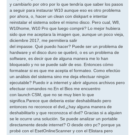
y cambiarlo por otro por lo que tendría que saber los pasos
a seguir para instaurar W10 aunque eso es otro problema
por ahora, o, hacer un clean con diskpart e intentar
reinstalar el sistema sobre el mismo disco. Pero cual, W8,
W10home, W10 Pro que luego compré? Lo mejor hubiera
sido que me aceptara la imagen que, aunque un poco vieja,
diciembre 2017, me permitiera salir
del impasse. Qué puedo hacer? Puede ser un problema de
hardware y el disco duro se quebró, o es un problema de
software, es decir que de alguna manera me lo han
bloqueado y no se puede salir de eso. Entonces cómo
formatear si es que me acepta el formateo. Como efectúo
un análisis del sistema sino me deja efectuar ningún
ejecutable? Puedo ir a internet y abrir algunos archivos pero
efectuar comandos no.En el Bios me encuentro
con launch CSM, que no se muy bien lo que
significa.Parece que deberia estar deshabilitado pero
entonces no reconoce el dvd,¿hay alguna manera de
deshabilitarlo y que reconozca el dvd? Gracias si a alguien
se le ocurre una solución. Se puede analizar un portable
directamente desde internet? O desde otro pc? porque ya
probé con el EsetOnlineScanner y con el Elistara pero