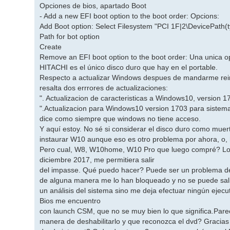
Opciones de bios, apartado Boot
- Add a new EFI boot option to the boot order: Opcions:
Add Boot option: Select Filesystem "PCI 1F|2\DevicePat
Path for bot option
Create
Remove an EFI boot option to the boot order: Una unic
HITACHI es el único disco duro que hay en el portable.
Respecto a actualizar Windows despues de mandarme reini
resalta dos errrores de actualizaciones:
". Actualizacion de caracteristicas a Windows10, version 1
".Actualizacion para Windows10 version 1703 para siste
dice como siempre que windows no tiene acceso.
Y aquí estoy. No sé si considerar el disco duro como muert
instaurar W10 aunque eso es otro problema por ahora, o, ha
Pero cual, W8, W10home, W10 Pro que luego compré? Lo m
diciembre 2017, me permitiera salir
del impasse. Qué puedo hacer? Puede ser un problema de 
de alguna manera me lo han bloqueado y no se puede sali
un análisis del sistema sino me deja efectuar ningún ejecu
Bios me encuentro
con launch CSM, que no se muy bien lo que significa.Pare
manera de deshabilitarlo y que reconozca el dvd? Gracias 