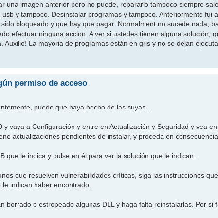
lar una imagen anterior pero no puede, repararlo tampoco siempre sal
n usb y tampoco. Desinstalar programas y tampoco. Anteriormente fui 
 sido bloqueado y que hay que pagar. Normalment no sucede nada, bast
do efectuar ninguna accion. A ver si ustedes tienen alguna solución; q
. Auxilio! La mayoria de programas están en gris y no se dejan ejecuta
ngún permiso de acceso
entemente, puede que haya hecho de las suyas...
10 y vaya a Configuración y entre en Actualización y Seguridad y vea en
e tiene actualizaciones pendientes de instalar, y proceda en consecuencia
 KB que le indica y pulse en él para ver la solución que le indican.
s que resuelven vulnerabilidades críticas, siga las instrucciones que 
e le indican haber encontrado.
 borrado o estropeado algunas DLL y haga falta reinstalarlas. Por si f
o