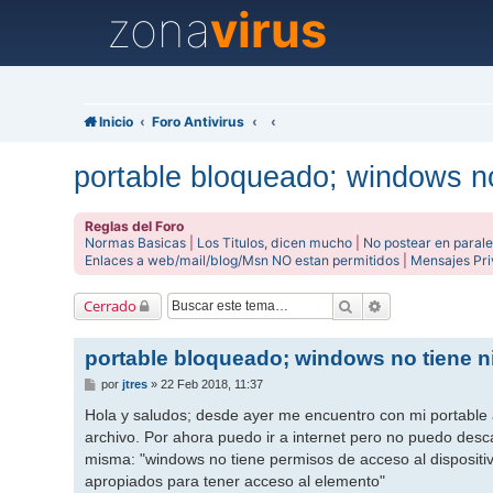
zona
virus
Inicio
Foro Antivirus
portable bloqueado; windows n
Reglas del Foro
Normas Basicas
|
Los Titulos, dicen mucho
|
No postear en parale
Enlaces a web/mail/blog/Msn NO estan permitidos
|
Mensajes Pr
Buscar
Búsqueda avanz
Cerrado
portable bloqueado; windows no tiene 
M
por
jtres
»
22 Feb 2018, 11:37
e
n
Hola y saludos; desde ayer me encuentro con mi portable 
s
archivo. Por ahora puedo ir a internet pero no puedo desc
a
j
misma: "windows no tiene permisos de acceso al dispositi
e
apropiados para tener acceso al elemento"