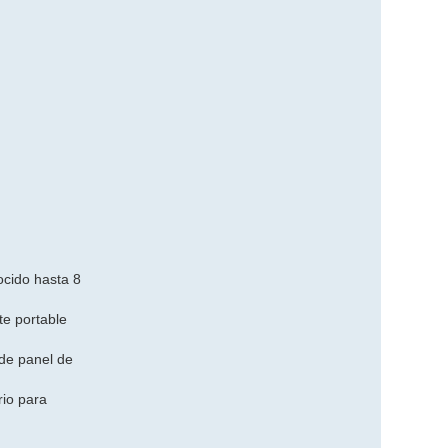
ocido hasta 8
te portable
 de panel de
rio para