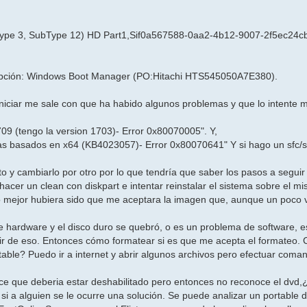
h(type 3, SubType 12) HD Part1,Sif0a567588-0aa2-4b12-9007-2f5ec24c
a opción: Windows Boot Manager (PO:Hitachi HTS545050A7E380).
ciar me sale con que ha habido algunos problemas y que lo intente 
709 (tengo la version 1703)- Error 0x80070005". Y,
mas basados en x64 (KB4023057)- Error 0x80070641" Y si hago un sfc
o y cambiarlo por otro por lo que tendría que saber los pasos a seguir
cer un clean con diskpart e intentar reinstalar el sistema sobre el mi
ejor hubiera sido que me aceptara la imagen que, aunque un poco v
hardware y el disco duro se quebró, o es un problema de software, e
r de eso. Entonces cómo formatear si es que me acepta el formateo.
table? Puedo ir a internet y abrir algunos archivos pero efectuar coma
ce que deberia estar deshabilitado pero entonces no reconoce el dvd,
si a alguien se le ocurre una solución. Se puede analizar un portable 