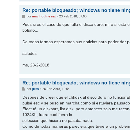
Re: portable bloqueado; windows no tiene ni
M
por
msc hotline sat
»
23 Feb 2018, 07:00
e
n
Pues si es el caso de que falla el disco duro, mire si está 
s
bolsillo...
a
j
e
De todas formas esperamos sus noticias para poder dar po
saludos
ms, 23-2-2018
Re: portable bloqueado; windows no tiene ni
M
por
jtres
»
26 Feb 2018, 12:54
e
n
Después de creer que el chkdsk al disco duro no funciona
s
pulsé esc y se puso en marcha como si estuviera pausado.
a
j
Efectué un diskpart, list disk, pero entonces solo me reco
e
1024Kb; fuera cual fuera la
selección que hiciera no pasaba nada.
Como de todas maneras pareciera que tuviera un problema 