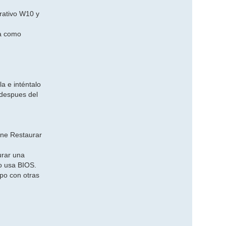
rativo W10 y
ia como
a e inténtalo
 despues del
ione Restaurar
urar una
o usa BIOS.
ipo con otras