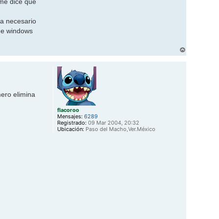
 me dice que
ma necesario
 de windows
A
r
r
i
b
a
mero elimina
flacoroo
Mensajes:
6289
Registrado:
09 Mar 2004, 20:32
Ubicación:
Paso del Macho,Ver.México