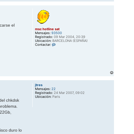
r
r
i
b
a
scarse el
msc hotline sat
Mensajes:
93500
Registrado:
09 Mar 2004, 20:39
Ubicación:
BARCELONA (ESPAÑA)
C
Contactar:
o
n
t
a
c
t
a
A
r
r
m
r
s
jtres
i
c
Mensajes:
22
b
h
Registrado:
24 Mar 2007, 09:02
a
o
Ubicación:
Paris
t
del chkdsk
l
problema.
i
n
e 22Gb,
e
s
a
t
isco duro lo