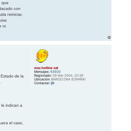
e que
atacado con
a reiniciar,
uise
r ni
A
r
r
i
b
a
msc hotline sat
Mensajes:
93500
Registrado:
09 Mar 2004, 20:39
 Estado de la
Ubicación:
BARCELONA (ESPAÑA)
.
C
Contactar:
o
n
t
a
c
le indican a
t
a
r
m
s
uera el caso,
c
h