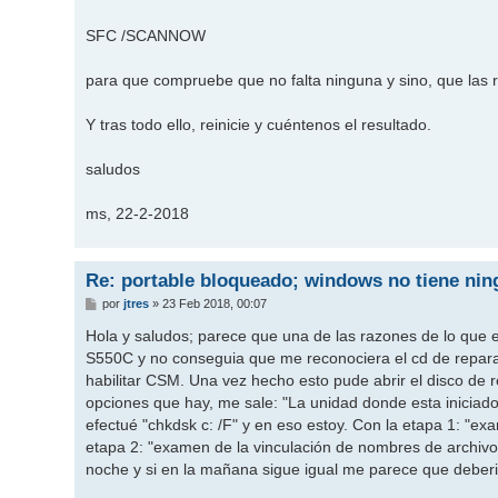
SFC /SCANNOW
para que compruebe que no falta ninguna y sino, que las r
Y tras todo ello, reinicie y cuéntenos el resultado.
saludos
ms, 22-2-2018
Re: portable bloqueado; windows no tiene ni
M
por
jtres
»
23 Feb 2018, 00:07
e
n
Hola y saludos; parece que una de las razones de lo que e
s
S550C y no conseguia que me reconociera el cd de reparac
a
j
habilitar CSM. Una vez hecho esto pude abrir el disco de
e
opciones que hay, me sale: "La unidad donde esta inicia
efectué "chkdsk c: /F" y en eso estoy. Con la etapa 1: "e
etapa 2: "examen de la vinculación de nombres de archivos.
noche y si en la mañana sigue igual me parece que deber