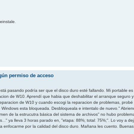
einstale.
ngún permiso de acceso
stá pasando podría ser que el disco duro esté fallando. Mi portable es
ion de W10. Aprendí que habia que deshabilitar el arranque seguro y e
 reparacion de W10 y cuando escogi la reparacion de problemas, probé 
do Windows esta bloqueada. Desbloqueala e intentalo de nuevo." Abrie
xamen de la estrucutra básica del sistema de archivos" no hubo problem
.." ya lleva 3 horas parado en, "etapa: 88%; total: 75%;". Lo voy a dej
ia enfocarme por la calidad del disco duro. Mañana les cuento. Buena