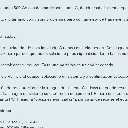
e unos 500 Gb con dos particiones, una, C, donde está el sistema ope
 c: /f y termino con un sin problemas pero con un error de transferenc
vanzadas.
 La unidad donde está instalado Windows está bloqueada. Desbloquéal
hkdsk pero parece que no es suficiente pues sigue diciéndome lo mismo
restablecer tu equipo. Falta una partición de unidad necesaria.
ior: Reinicie el equipo, seleccione un sistema y a continuación selecc
ción de restauración de la imagen de sistema.Windows no puede resta
e. La imagen de sistema se creó en un equipo con EFI pero este equip
rar tu PC. Presiona "opciones avanzadas" para tratar de reparar el equ
nterior
. V1= disco C, 185GB.
ery 900Mb. V5= no dice