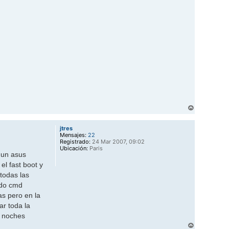
o
t
l
i
n
e
s
a
t
A
r
r
jtres
i
Mensajes:
22
b
Registrado:
24 Mar 2007, 09:02
a
Ubicación:
Paris
 un asus
l fast boot y
todas las
ndo cmd
as pero en la
ar toda la
s noches
A