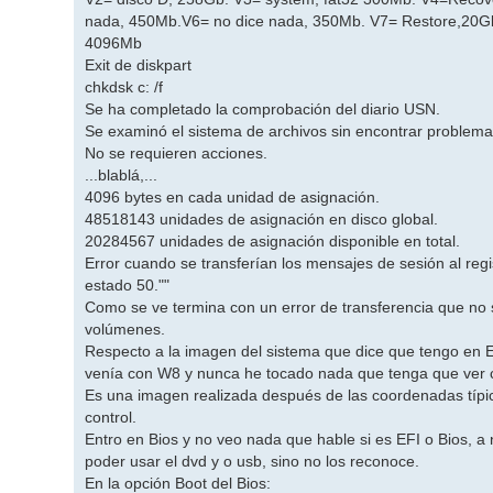
nada, 450Mb.V6= no dice nada, 350Mb. V7= Restore,20Gb
4096Mb
Exit de diskpart
chkdsk c: /f
Se ha completado la comprobación del diario USN.
Se examinó el sistema de archivos sin encontrar problema
No se requieren acciones.
...blablá,...
4096 bytes en cada unidad de asignación.
48518143 unidades de asignación en disco global.
20284567 unidades de asignación disponible en total.
Error cuando se transferían los mensajes de sesión al reg
estado 50.""
Como se ve termina con un error de transferencia que no
volúmenes.
Respecto a la imagen del sistema que dice que tengo en EF
venía con W8 y nunca he tocado nada que tenga que ver 
Es una imagen realizada después de las coordenadas típic
control.
Entro en Bios y no veo nada que hable si es EFI o Bios, a 
poder usar el dvd y o usb, sino no los reconoce.
En la opción Boot del Bios: