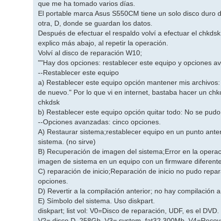
que me ha tomado varios días.
El portable marca Asus S550CM tiene un solo disco duro d
otra, D, donde se guardan los datos.
Después de efectuar el respaldo volví a efectuar el chkdsk
explico más abajo, al repetir la operación.
Volví al disco de reparación W10;
""Hay dos opciones: restablecer este equipo y opciones a
--Restablecer este equipo
a) Restablecer este equipo opción mantener mis archivos:
de nuevo." Por lo que vi en internet, bastaba hacer un c
chkdsk
b) Restablecer este equipo opción quitar todo: No se pudo 
--Opciones avanzadas: cinco opciones.
A) Restaurar sistema;restablecer equipo en un punto anter
sistema. (no sirve)
B) Recuperación de imagen del sistema;Error en la opera
imagen de sistema en un equipo con un firmware diferent
C) reparación de inicio;Reparación de inicio no pudo repa
opciones.
D) Revertir a la compilación anterior; no hay compilación a
E) Símbolo del sistema. Uso diskpart.
diskpart; list vol: V0=Disco de reparación, UDF, es el DVD
V2= disco D, 258Gb. V3= system, fat32 300Mb. V4=Recov