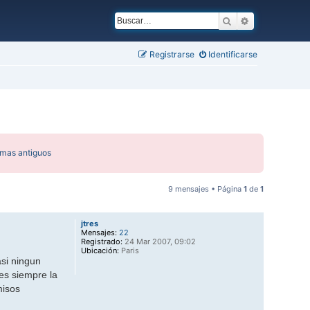
Buscar
Búsqueda ava
Registrarse
Identificarse
emas antiguos
9 mensajes • Página
1
de
1
jtres
Mensajes:
22
Registrado:
24 Mar 2007, 09:02
Ubicación:
Paris
si ningun
 es siempre la
misos