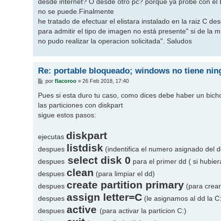
desde internet? O desde otro pc? porque ya probé con el 
no se puede.Finalmente
he tratado de efectuar el elistara instalado en la raiz C 
para admitir el tipo de imagen no está presente" si de l
no pudo realizar la operacion solicitada". Saludos
Re: portable bloqueado; windows no tiene ni
M
por
flacoroo
»
26 Feb 2018, 17:40
e
n
Pues si esta duro tu caso, como dices debe haber un bicho 
s
las particiones con diskpart
a
j
sigue estos pasos:
e
diskpart
ejecutas
listdisk
despues
(indentifica el numero asignado del d
select disk 0
despues
para el primer dd ( si hubiera
clean
despues
(para limpiar el dd)
create partition primary
despues
(para crear 
assign letter=C
despues
(le asignamos al dd la C:
active
despues
(para activar la particion C:)