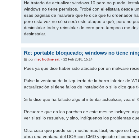
He tratado de actualizar windows 10 pero no puede, insta
windows no tiene permisos. Probé con el elistara desde u
esas paginas de malware que te dice que tu ordenador ha
pero esta vez no sé si será este ataque o qué, pero no pue
desinstalar todo y reinstalar de cero pero tampoco me deja
desinstalar.
Re: portable bloqueado; windows no tiene ni
M
por
msc hotline sat
»
22 Feb 2018, 15:14
e
n
Pues ya que dice haber sido atacado por un malware reci
s
a
j
Pulse la ventana de la izquierda de la barra inferior de W
e
actualización si tiene fallos de instalación o si le dice qu
Si le dice que ha fallado algo al intentar actualizar, vea el
Recuerde que en los parches de este mes se incluyen alguno
ver si asi lo resuelve, y sino, indíquenos los problemas qu
Otra cosa que puede ser, mucho mas fácil, es que se hayan
abra una ventana del DOS con CMD y ejecute el comand