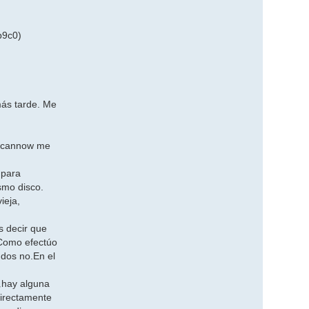
b9c0)
más tarde. Me
/scannow me
 para
smo disco.
ieja,
s decir que
 Como efectúo
ndos no.En el
¿hay alguna
directamente