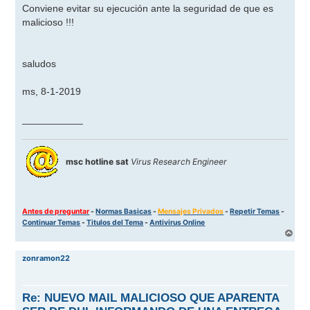
Conviene evitar su ejecución ante la seguridad de que es
malicioso !!!
saludos
ms, 8-1-2019
___________
msc hotline sat
Virus Research Engineer
Antes de preguntar
-
Normas Basicas
-
Mensajes Privados
-
Repetir Temas
-
Continuar Temas
-
Titulos del Tema
-
Antivirus Online
A
r
r
zonramon22
i
b
a
Re: NUEVO MAIL MALICIOSO QUE APARENTA