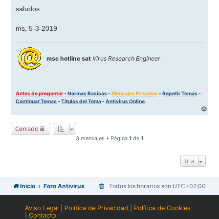
saludos
ms, 5-3-2019
msc hotline sat
Virus Research Engineer
Antes de preguntar
-
Normas Basicas
-
Mensajes Privados
-
Repetir Temas
-
Continuar Temas
-
Titulos del Tema
-
Antivirus Online
A
r
r
Cerrado
i
b
3 mensajes • Página
1
de
1
a
Ir a
Inicio
Foro Antivirus
Todos los horarios son
UTC+02:00
Aviso Legal
|
Política de Privacidad
|
Política de Cookies
|
Contacto