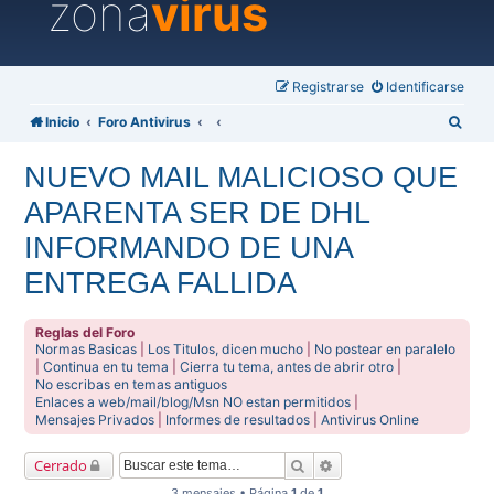
zona
virus
Registrarse
Identificarse
B
Inicio
Foro Antivirus
u
NUEVO MAIL MALICIOSO QUE
s
APARENTA SER DE DHL
c
a
INFORMANDO DE UNA
r
ENTREGA FALLIDA
Reglas del Foro
Normas Basicas
|
Los Titulos, dicen mucho
|
No postear en paralelo
|
Continua en tu tema
|
Cierra tu tema, antes de abrir otro
|
No escribas en temas antiguos
Enlaces a web/mail/blog/Msn NO estan permitidos
|
Mensajes Privados
|
Informes de resultados
|
Antivirus Online
Buscar
Búsqueda avanzada
Cerrado
3 mensajes • Página
1
de
1