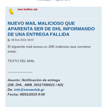
msc hotline sat
NUEVO MAIL MALICIOSO QUE
APARENTA SER DE DHL INFORMANDO
DE UNA ENTREGA FALLIDA
M
08 Ene 2019, 09:47
e
n
El siguiente mail anexa un JAR malicioso que conviene
s
evitar:
a
j
e
TEXTO DEL MAIL
_____________
Asunto: Notificación de entrega
(DB_DHL_AWB_00117390021 / AD)
De:
info@snowclub.gr
Fecha: 08/01/2019 9:06