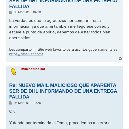
SER DE DHL INFORMANDO DE UNA ENTREGA
FALLIDA
M
05 Mar 2019, 04:30
e
n
La verdad es que te agradezco por compartir esta
s
informacion ya que a mi tambien me llego ese correo y
a
j
estuve a punto de abrirlo, debemos de estar todos bien
e
apercibidos.
Les comparto mi sitio web favorito para asuntos gubernamentales
https://rifseniat.com/
A
r
r
msc hotline sat
i
b
a
Re: NUEVO MAIL MALICIOSO QUE APARENTA
SER DE DHL INFORMANDO DE UNA ENTREGA
FALLIDA
M
05 Mar 2019, 10:36
e
n
OK
s
a
j
Y dando por terminado el Tema, procedemos a cerrarlo
e