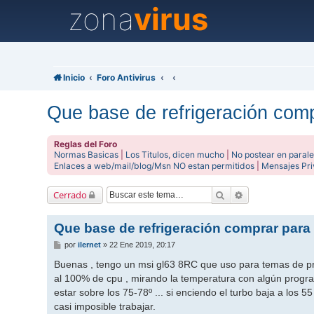
zona
virus
Inicio
Foro Antivirus
Que base de refrigeración comp
Reglas del Foro
Normas Basicas
|
Los Titulos, dicen mucho
|
No postear en parale
Enlaces a web/mail/blog/Msn NO estan permitidos
|
Mensajes Pr
Buscar
Búsqueda avanz
Cerrado
Que base de refrigeración comprar para 
M
por
ilernet
»
22 Ene 2019, 20:17
e
n
Buenas , tengo un msi gl63 8RC que uso para temas de pr
s
al 100% de cpu , mirando la temperatura con algún program
a
j
estar sobre los 75-78º ... si enciendo el turbo baja a los 
e
casi imposible trabajar.