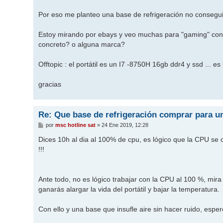
Por eso me planteo una base de refrigeración no conseguiré
Estoy mirando por ebays y veo muchas para "gaming" con le
concreto? o alguna marca?
Offtopic : el portátil es un I7 -8750H 16gb ddr4 y ssd ... e
gracias
Re: Que base de refrigeración comprar para un
M
por
msc hotline sat
»
24 Ene 2019, 12:28
e
n
Dices 10h al dia al 100% de cpu, es lógico que la CPU se c
s
!!!
a
j
e
Ante todo, no es lógico trabajar con la CPU al 100 %, mira 
ganarás alargar la vida del portátil y bajar la temperatura.
Con ello y una base que insufle aire sin hacer ruido, esp