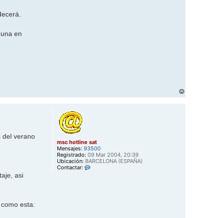
decerá.
lguna en
A
r
r
i
b
a
s del verano
msc hotline sat
Mensajes:
93500
Registrado:
09 Mar 2004, 20:39
Ubicación:
BARCELONA (ESPAÑA)
C
Contactar:
o
aje, asi
n
t
a
c
a como esta:
t
a
r