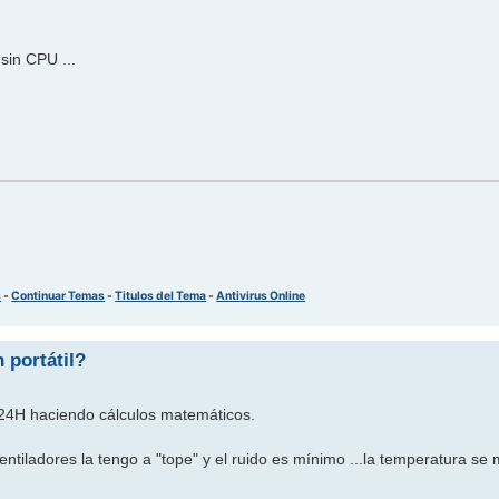
sin CPU ...
s
-
Continuar Temas
-
Titulos del Tema
-
Antivirus Online
 portátil?
á 24H haciendo cálculos matemáticos.
tiladores la tengo a "tope" y el ruido es mínimo ...la temperatura se