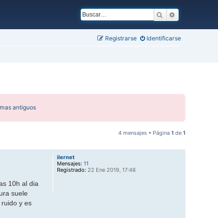
Buscar
Búsqueda ava
Registrarse
Identificarse
emas antiguos
4 mensajes • Página
1
de
1
ilernet
Mensajes:
11
Registrado:
22 Ene 2019, 17:48
s 10h al dia
ura suele
 ruido y es