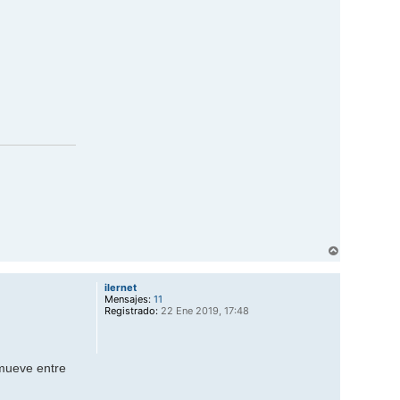
m
s
c
h
o
t
l
i
n
e
s
a
t
A
r
r
ilernet
i
Mensajes:
11
b
Registrado:
22 Ene 2019, 17:48
a
 mueve entre