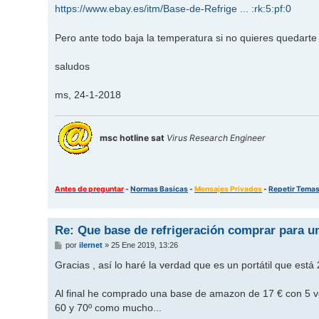
https://www.ebay.es/itm/Base-de-Refrige ... :rk:5:pf:0
Pero ante todo baja la temperatura si no quieres quedarte 
saludos
ms, 24-1-2018
msc hotline sat
Virus Research Engineer
Antes de preguntar
-
Normas Basicas
-
Mensajes Privados
-
Repetir Tema
Re: Que base de refrigeración comprar para un
M
por
ilernet
»
25 Ene 2019, 13:26
e
n
Gracias , así lo haré la verdad que es un portátil que est
s
a
j
Al final he comprado una base de amazon de 17 € con 5 ven
e
60 y 70º como mucho...