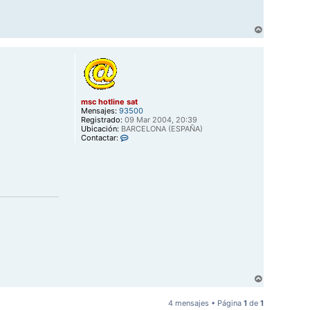
A
r
r
i
b
a
msc hotline sat
Mensajes:
93500
Registrado:
09 Mar 2004, 20:39
Ubicación:
BARCELONA (ESPAÑA)
C
Contactar:
o
n
t
a
c
t
a
r
m
s
c
h
o
t
l
A
i
r
n
r
e
4 mensajes • Página
1
de
1
s
i