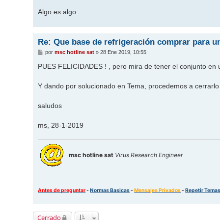
Algo es algo.
Re: Que base de refrigeración comprar para un
M
por
msc hotline sat
»
28 Ene 2019, 10:55
e
n
PUES FELICIDADES ! , pero mira de tener el conjunto en un 
s
a
j
Y dando por solucionado en Tema, procedemos a cerrarlo
e
saludos
ms, 28-1-2019
msc hotline sat
Virus Research Engineer
Antes de preguntar
-
Normas Basicas
-
Mensajes Privados
-
Repetir Tema
Cerrado