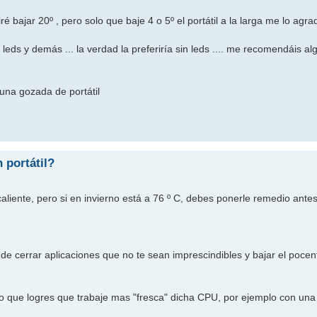
 bajar 20º , pero solo que baje 4 o 5º el portátil a la larga me lo agra
ds y demás ... la verdad la preferiría sin leds .... me recomendáis a
s una gozada de portátil
 portátil?
aliente, pero si en invierno está a 76 º C, debes ponerle remedio ante
de cerrar aplicaciones que no te sean imprescindibles y bajar el pocent
ero que logres que trabaje mas "fresca" dicha CPU, por ejemplo con un