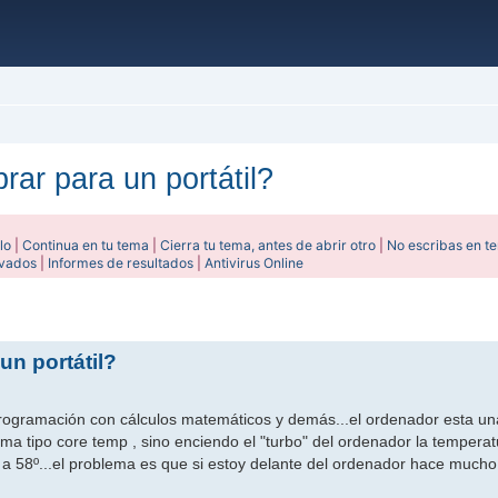
rar para un portátil?
lo
|
Continua en tu tema
|
Cierra tu tema, antes de abrir otro
|
No escribas en t
ivados
|
Informes de resultados
|
Antivirus Online
ada
un portátil?
ogramación con cálculos matemáticos y demás...el ordenador esta una
a tipo core temp , sino enciendo el "turbo" del ordenador la temperat
55 a 58º...el problema es que si estoy delante del ordenador hace mucho