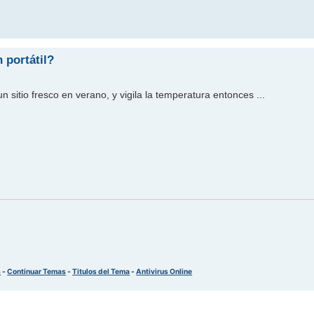
 portátil?
sitio fresco en verano, y vigila la temperatura entonces ...
s
-
Continuar Temas
-
Titulos del Tema
-
Antivirus Online