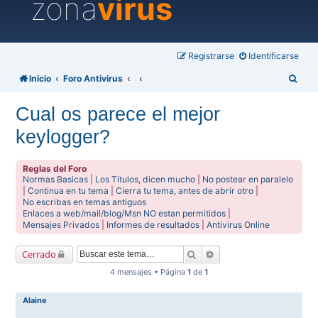
zona
virus
Registrarse
Identificarse
B
Inicio
Foro Antivirus
u
Cual os parece el mejor
s
keylogger?
c
a
Reglas del Foro
r
Normas Basicas
|
Los Titulos, dicen mucho
|
No postear en paralelo
|
Continua en tu tema
|
Cierra tu tema, antes de abrir otro
|
No escribas en temas antiguos
Enlaces a web/mail/blog/Msn NO estan permitidos
|
Mensajes Privados
|
Informes de resultados
|
Antivirus Online
Buscar
Búsqueda avanzada
Cerrado
4 mensajes • Página
1
de
1
Alaine