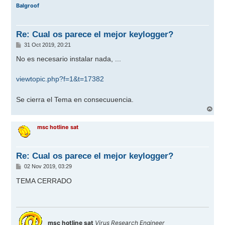
r
Balgroof
i
b
a
Re: Cual os parece el mejor keylogger?
M
31 Oct 2019, 20:21
e
n
No es necesario instalar nada, ...
s
a
j
viewtopic.php?f=1&t=17382
e
Se cierra el Tema en consecuuencia.
A
r
r
msc hotline sat
i
b
a
Re: Cual os parece el mejor keylogger?
M
02 Nov 2019, 03:29
e
n
TEMA CERRADO
s
a
j
e
msc hotline sat
Virus Research Engineer