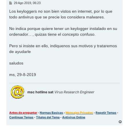
M
29 Ago 2019, 06:23
e
n
Los keyloggers no son bien vistos en internet, por lo que
s
todo antivirus que se precie los considera malwares.
a
j
e
No indica porque quiere tener un keylogger instalado en su
ordenador... , quizas tiene el concepto confuso.
Pero si insiste en ello, indiquenos sus motivos y trataremos
de ayudarle
saludos
ms, 29-8-2019
msc hotline sat
Virus Research Engineer
Antes de preguntar
-
Normas Basicas
-
Mensajes Privados
-
Repetir Temas
-
Continuar Temas
-
Titulos del Tema
-
Antivirus Online
A
r