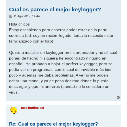
Cual os parece el mejor keylogger?
M
11 Ago 2019, 14:44
e
n
Hola chicos
s
Estoy escribiendo para esperar poder estar en la parte
a
j
correcta (pd: soy un recién llegado, todavía necesito estar
e
familiarizado con el foro).
Quisiera installar un keylogger en mi ordenador y no sé cual
poner, de hecho ni siquiera he encontrado ninguno en
español. He probado a bajar el perfect keylogger, pero se
podía ver en programas, con lo cual de invisible más bien
poco y además me daba problemas. A ver si me podeis
echar una mano, y ya de paso decirme dónde lo puedo
descargar y que mi antivirus (panda) no lo considere un
virus.
A
r
r
msc hotline sat
i
b
a
Re: Cual os parece el mejor keylogger?