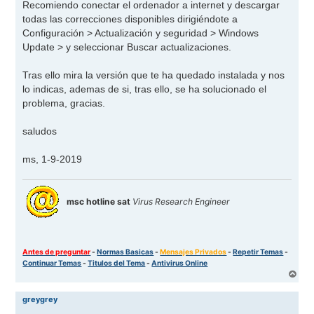
Recomiendo conectar el ordenador a internet y descargar
todas las correcciones disponibles dirigiéndote a
Configuración > Actualización y seguridad > Windows
Update > y seleccionar Buscar actualizaciones.
Tras ello mira la versión que te ha quedado instalada y nos
lo indicas, ademas de si, tras ello, se ha solucionado el
problema, gracias.
saludos
ms, 1-9-2019
msc hotline sat
Virus Research Engineer
Antes de preguntar
-
Normas Basicas
-
Mensajes Privados
-
Repetir Temas
-
Continuar Temas
-
Titulos del Tema
-
Antivirus Online
A
r
r
greygrey
i