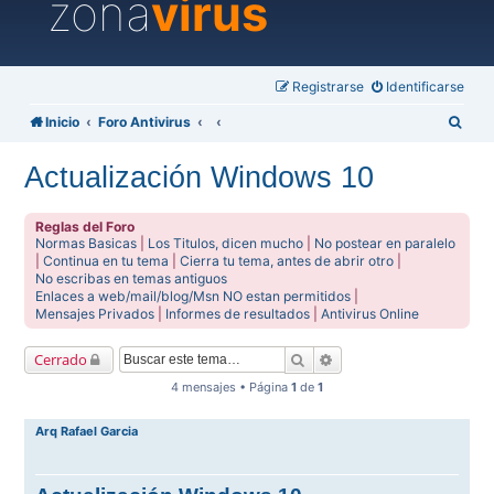
zona
virus
Registrarse
Identificarse
B
Inicio
Foro Antivirus
u
Actualización Windows 10
s
c
Reglas del Foro
a
Normas Basicas
|
Los Titulos, dicen mucho
|
No postear en paralelo
|
Continua en tu tema
|
Cierra tu tema, antes de abrir otro
|
r
No escribas en temas antiguos
Enlaces a web/mail/blog/Msn NO estan permitidos
|
Mensajes Privados
|
Informes de resultados
|
Antivirus Online
Buscar
Búsqueda avanzada
Cerrado
4 mensajes • Página
1
de
1
Arq Rafael Garcia