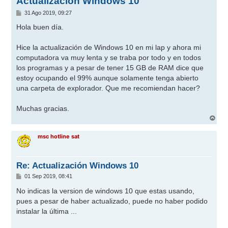
Actualización Windows 10
M
31 Ago 2019, 09:27
e
n
Hola buen día.
s
a
j
Hice la actualización de Windows 10 en mi lap y ahora mi
e
computadora va muy lenta y se traba por todo y en todos
los programas y a pesar de tener 15 GB de RAM dice que
estoy ocupando el 99% aunque solamente tenga abierto
una carpeta de explorador. Que me recomiendan hacer?
Muchas gracias.
A
r
r
msc hotline sat
i
b
a
Re: Actualización Windows 10
M
01 Sep 2019, 08:41
e
n
No indicas la version de windows 10 que estas usando,
s
pues a pesar de haber actualizado, puede no haber podido
a
j
instalar la última ...
e