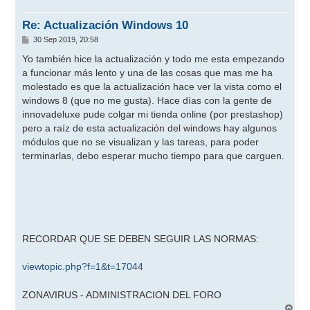
b
a
Re: Actualización Windows 10
M
30 Sep 2019, 20:58
e
n
Yo también hice la actualización y todo me esta empezando
s
a funcionar más lento y una de las cosas que mas me ha
a
j
molestado es que la actualización hace ver la vista como el
e
windows 8 (que no me gusta). Hace días con la gente de
innovadeluxe pude colgar mi tienda online (por prestashop)
pero a raíz de esta actualización del windows hay algunos
módulos que no se visualizan y las tareas, para poder
terminarlas, debo esperar mucho tiempo para que carguen.
RECORDAR QUE SE DEBEN SEGUIR LAS NORMAS:
viewtopic.php?f=1&t=17044
ZONAVIRUS - ADMINISTRACION DEL FORO
A