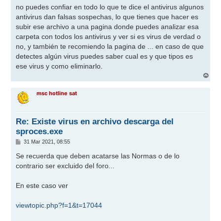
n
no puedes confiar en todo lo que te dice el antivirus algunos
s
antivirus dan falsas sospechas, lo que tienes que hacer es
a
j
subir ese archivo a una pagina donde puedes analizar esa
e
carpeta con todos los antivirus y ver si es virus de verdad o
no, y también te recomiendo la pagina de ... en caso de que
detectes algún virus puedes saber cual es y que tipos es
ese virus y como eliminarlo.
A
r
r
msc hotline sat
i
b
a
Re: Existe virus en archivo descarga del
sproces.exe
M
31 Mar 2021, 08:55
e
n
Se recuerda que deben acatarse las Normas o de lo
s
contrario ser excluido del foro...
a
j
e
En este caso ver
viewtopic.php?f=1&t=17044