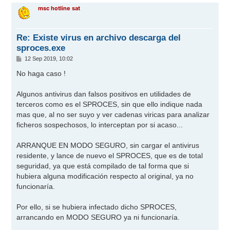
r
msc hotline sat
i
b
a
Re: Existe virus en archivo descarga del
sproces.exe
M
12 Sep 2019, 10:02
e
n
No haga caso !
s
a
j
Algunos antivirus dan falsos positivos en utilidades de
e
terceros como es el SPROCES, sin que ello indique nada
mas que, al no ser suyo y ver cadenas viricas para analizar
ficheros sospechosos, lo interceptan por si acaso...
ARRANQUE EN MODO SEGURO, sin cargar el antivirus
residente, y lance de nuevo el SPROCES, que es de total
seguridad, ya que está compilado de tal forma que si
hubiera alguna modificación respecto al original, ya no
funcionaría.
Por ello, si se hubiera infectado dicho SPROCES,
arrancando en MODO SEGURO ya ni funcionaría.