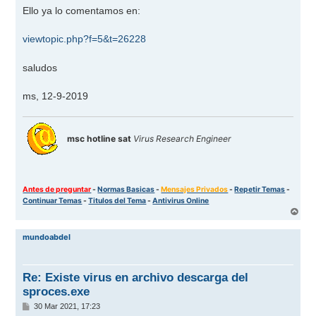
Ello ya lo comentamos en:
viewtopic.php?f=5&t=26228
saludos
ms, 12-9-2019
msc hotline sat
Virus Research Engineer
Antes de preguntar
-
Normas Basicas
-
Mensajes Privados
-
Repetir Temas
-
Continuar Temas
-
Titulos del Tema
-
Antivirus Online
A
r
r
mundoabdel
i
b
a
Re: Existe virus en archivo descarga del
sproces.exe
M
30 Mar 2021, 17:23
e