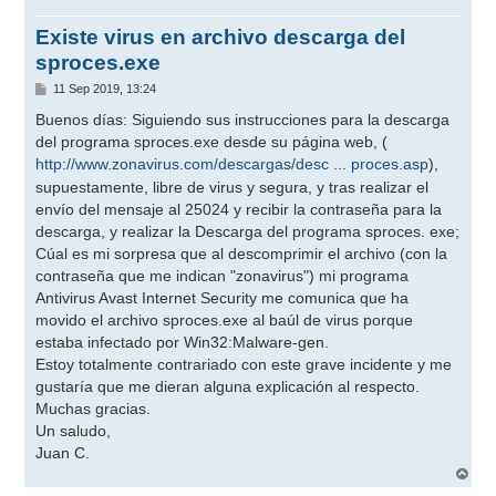
Existe virus en archivo descarga del
sproces.exe
M
11 Sep 2019, 13:24
e
n
Buenos días: Siguiendo sus instrucciones para la descarga
s
del programa sproces.exe desde su página web, (
a
j
http://www.zonavirus.com/descargas/desc ... proces.asp
),
e
supuestamente, libre de virus y segura, y tras realizar el
envío del mensaje al 25024 y recibir la contraseña para la
descarga, y realizar la Descarga del programa sproces. exe;
Cúal es mi sorpresa que al descomprimir el archivo (con la
contraseña que me indican "zonavirus") mi programa
Antivirus Avast Internet Security me comunica que ha
movido el archivo sproces.exe al baúl de virus porque
estaba infectado por Win32:Malware-gen.
Estoy totalmente contrariado con este grave incidente y me
gustaría que me dieran alguna explicación al respecto.
Muchas gracias.
Un saludo,
Juan C.
A
r