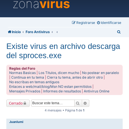
zona
virus
Registrarse
Identificarse
B
Inicio
Foro Antivirus
u
Existe virus en archivo descarga
s
del sproces.exe
c
a
Reglas del Foro
r
Normas Basicas
|
Los Titulos, dicen mucho
|
No postear en paralelo
|
Continua en tu tema
|
Cierra tu tema, antes de abrir otro
|
No escribas en temas antiguos
Enlaces a web/mail/blog/Msn NO estan permitidos
|
Mensajes Privados
|
Informes de resultados
|
Antivirus Online
Buscar
Búsqueda avanzada
Cerrado
4 mensajes • Página
1
de
1
Juanlumi