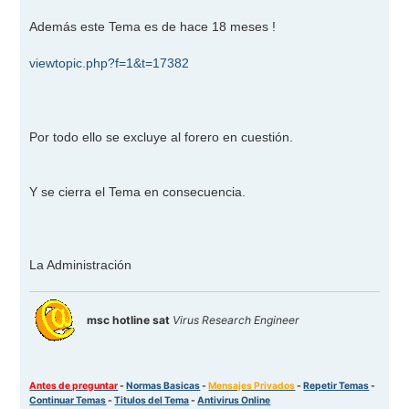
Además este Tema es de hace 18 meses !
viewtopic.php?f=1&t=17382
Por todo ello se excluye al forero en cuestión.
Y se cierra el Tema en consecuencia.
La Administración
msc hotline sat
Virus Research Engineer
Antes de preguntar
-
Normas Basicas
-
Mensajes Privados
-
Repetir Temas
-
Continuar Temas
-
Titulos del Tema
-
Antivirus Online