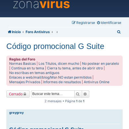
zona
virus
Registrarse
Identificarse
B
Inicio
Foro Antivirus
u
Código promocional G Suite
s
c
Reglas del Foro
a
Normas Basicas
|
Los Titulos, dicen mucho
|
No postear en paralelo
|
Continua en tu tema
|
Cierra tu tema, antes de abrir otro
|
r
No escribas en temas antiguos
Enlaces a web/mail/blog/Msn NO estan permitidos
|
Mensajes Privados
|
Informes de resultados
|
Antivirus Online
Buscar
Búsqueda avanzada
Cerrado
2 mensajes • Página
1
de
1
greygrey