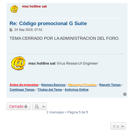
r
msc hotline sat
i
b
a
Re: Código promocional G Suite
M
24 Sep 2019, 07:51
e
n
TEMA CERRADO POR LA ADMINISTRACION DEL FORO.
s
a
j
e
msc hotline sat
Virus Research Engineer
Antes de preguntar
-
Normas Basicas
-
Mensajes Privados
-
Repetir Temas
-
Continuar Temas
-
Titulos del Tema
-
Antivirus Online
A
r
r
Cerrado
i
b
2 mensajes • Página
1
de
1
a
Ir a