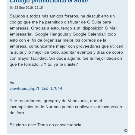
Código promocional G Suite
M
23 Sep 2019, 22:18
e
n
Saludos a todos mis amigos foreros, he descubierto un
s
codigo que me ha permitido disfrutar de G Suite para
a
j
empresas. Gracias a ésto, tengo a mi disposición G Mail
e
empresarial, Google Hangouts y Google Calendar; todo
ésto con el fin de organizar mejor los correos de la
empresa, comunicarme mejor con proveedores que utilicen
la suite y lo mejor de todo, apuntar eventos y días de cobro
con mayor facilidad. Sin duda alguna, fue la mejor decisión
que he tomado. ¿Y tu, ya te uniste?
Ver
viewtopic.php?f=1&t=17044
Y te recordamos, greygrey de Venezuela, que el
incumplimiento de Normas puede conllevar la desconexion
del foro.
Se cierra este Tema en consecuencia.
A
r