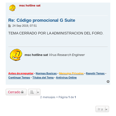
r
msc hotline sat
i
b
a
Re: Código promocional G Suite
M
24 Sep 2019, 07:51
e
n
TEMA CERRADO POR LA ADMINISTRACION DEL FORO.
s
a
j
e
msc hotline sat
Virus Research Engineer
Antes de preguntar
-
Normas Basicas
-
Mensajes Privados
-
Repetir Temas
-
Continuar Temas
-
Titulos del Tema
-
Antivirus Online
A
r
r
Cerrado
i
b
2 mensajes • Página
1
de
1
a
Ir a