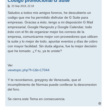
Código promocional G Suite
M
23 Sep 2019, 22:18
e
n
Saludos a todos mis amigos foreros, he descubierto un
s
codigo que me ha permitido disfrutar de G Suite para
a
j
empresas. Gracias a ésto, tengo a mi disposición G Mail
e
empresarial, Google Hangouts y Google Calendar; todo
ésto con el fin de organizar mejor los correos de la
empresa, comunicarme mejor con proveedores que utilicen
la suite y lo mejor de todo, apuntar eventos y días de cobro
con mayor facilidad. Sin duda alguna, fue la mejor decisión
que he tomado. ¿Y tu, ya te uniste?
Ver
viewtopic.php?f=1&t=17044
Y te recordamos, greygrey de Venezuela, que el
incumplimiento de Normas puede conllevar la desconexion
del foro.
Se cierra este Tema en consecuencia.
A
r