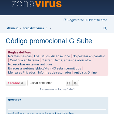
zona
virus
Registrarse
Identificarse
B
Inicio
Foro Antivirus
u
Código promocional G Suite
s
c
Reglas del Foro
a
Normas Basicas
|
Los Titulos, dicen mucho
|
No postear en paralelo
|
Continua en tu tema
|
Cierra tu tema, antes de abrir otro
|
r
No escribas en temas antiguos
Enlaces a web/mail/blog/Msn NO estan permitidos
|
Mensajes Privados
|
Informes de resultados
|
Antivirus Online
Buscar
Búsqueda avanzada
Cerrado
2 mensajes • Página
1
de
1
greygrey