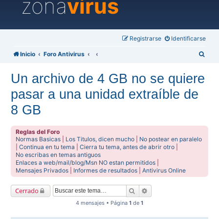
zona
virus
Registrarse
Identificarse
B
Inicio
Foro Antivirus
u
Un archivo de 4 GB no se quiere
s
pasar a una unidad extraíble de
c
a
8 GB
r
Reglas del Foro
Normas Basicas
|
Los Titulos, dicen mucho
|
No postear en paralelo
|
Continua en tu tema
|
Cierra tu tema, antes de abrir otro
|
No escribas en temas antiguos
Enlaces a web/mail/blog/Msn NO estan permitidos
|
Mensajes Privados
|
Informes de resultados
|
Antivirus Online
Buscar
Búsqueda avanzada
Cerrado
4 mensajes • Página
1
de
1