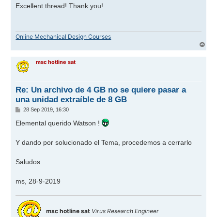
n
Excellent thread! Thank you!
s
a
j
e
Online Mechanical Design Courses
A
r
r
msc hotline sat
i
b
a
Re: Un archivo de 4 GB no se quiere pasar a
una unidad extraíble de 8 GB
M
28 Sep 2019, 16:30
e
n
Elemental querido Watson !
s
a
j
Y dando por solucionado el Tema, procedemos a cerrarlo
e
Saludos
ms, 28-9-2019
msc hotline sat
Virus Research Engineer