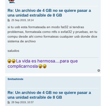
b
a
Re: Un archivo de 4 GB no se quiere pasar a
una unidad extraíble de 8 GB
M
25 Sep 2019, 18:14
e
n
si tu usb esta formateada en modo fat32 si tendras
s
problemas, formateala como ntfs o exfat32 y pruebas, en tu
a
j
compu desde ahi como formateas cualquier usb donde dice
e
sistema de archivo
saludos
La vida es hermosa....para que
complicarnosla
A
r
r
Smitashinde
i
b
a
Re: Un archivo de 4 GB no se quiere pasar a
una unidad extraíble de 8 GB
M
28 Sep 2019, 10:37
e