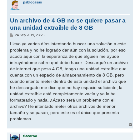
pablocasas
Un archivo de 4 GB no se quiere pasar a
una unidad extraíble de 8 GB
M
24 Sep 2019, 23:25
e
n
Llevo ya varios días intentando buscar una solución a este
s
problema y no he logrado dar aún con la solución, por eso
a
j
acudo aquí con la esperanza de que alguien me ayude
e
intruyéndome sobre qué debo hacer. Descargué un archivo
de internet que pesa 4 GB, tengo una unidad extraíble que
cuenta con un espacio de almacenamiento de 8 GB, pero
cuando intento meter dentro de esta unidad el archivo que
he descargado me dice que no hay espacio suficiente, la
unidad extraíble está completamente vacía y ya la he
formateado y nada. ¿Acaso será un problema con el
archivo? He intentado meter otros archivos de menor
tamaño y se pasan, pero este es el único que presenta
problemas.
A
r
r
flacoroo
i