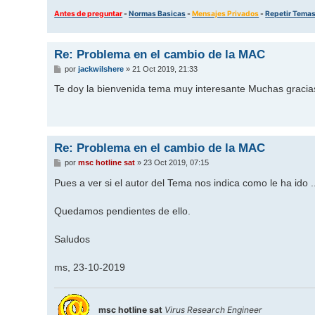
Antes de preguntar
-
Normas Basicas
-
Mensajes Privados
-
Repetir Tema
Re: Problema en el cambio de la MAC
M
por
jackwilshere
»
21 Oct 2019, 21:33
e
n
Te doy la bienvenida tema muy interesante Muchas gracias
s
a
j
e
Re: Problema en el cambio de la MAC
M
por
msc hotline sat
»
23 Oct 2019, 07:15
e
n
Pues a ver si el autor del Tema nos indica como le ha ido .
s
a
j
Quedamos pendientes de ello.
e
Saludos
ms, 23-10-2019
msc hotline sat
Virus Research Engineer