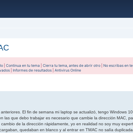
MAC
lo
|
Continua en tu tema
|
Cierra tu tema, antes de abrir otro
|
No escribas en t
ivados
|
Informes de resultados
|
Antivirus Online
ada
nteriores. El fin de semana mi laptop se actualizó, tengo Windows 10 
n las que debo trabajar es necesario que cambie la dirección MAC, pa
cambio de la dirección rápidamente, yo en realidad no soy muy exper
 cargaban, quedaban en blanco y al entrar en TMAC no salía duplicada 