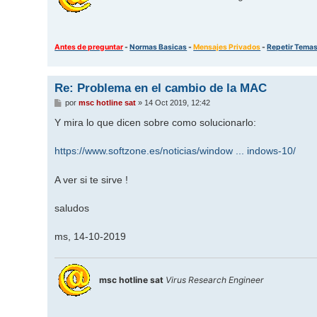
Antes de preguntar
-
Normas Basicas
-
Mensajes Privados
-
Repetir Tema
Re: Problema en el cambio de la MAC
M
por
msc hotline sat
»
14 Oct 2019, 12:42
e
n
Y mira lo que dicen sobre como solucionarlo:
s
a
j
https://www.softzone.es/noticias/window ... indows-10/
e
A ver si te sirve !
saludos
ms, 14-10-2019
msc hotline sat
Virus Research Engineer