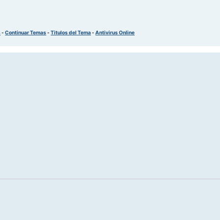
s
-
Continuar Temas
-
Titulos del Tema
-
Antivirus Online