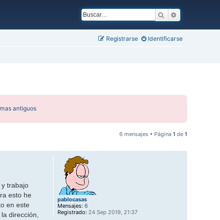
Buscar
Búsqueda ava
Registrarse
Identificarse
emas antiguos
6 mensajes • Página
1
de
1
y trabajo
ra esto he
pablocasas
to en este
Mensajes:
6
Registrado:
24 Sep 2019, 21:37
la dirección,