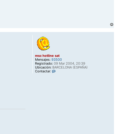
i
n
e
s
a
t
A
r
r
i
b
a
msc hotline sat
Mensajes:
93500
Registrado:
09 Mar 2004, 20:39
Ubicación:
BARCELONA (ESPAÑA)
C
Contactar:
o
n
t
a
c
t
a
r
m
s
c
h
o
t
l
i