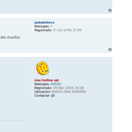
n
e
A
s
r
a
t
r
jackwilshere
i
Mensajes:
1
b
Registrado:
21 Oct 2019, 21:30
a
gusto mucho
A
r
r
i
b
a
msc hotline sat
Mensajes:
93500
Registrado:
09 Mar 2004, 20:39
Ubicación:
BARCELONA (ESPAÑA)
C
Contactar:
o
n
t
a
c
t
a
r
m