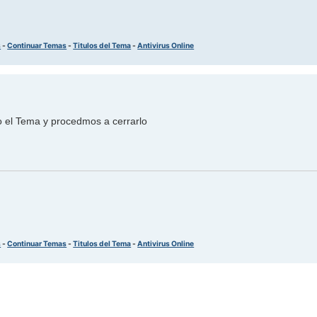
s
-
Continuar Temas
-
Titulos del Tema
-
Antivirus Online
o el Tema y procedmos a cerrarlo
s
-
Continuar Temas
-
Titulos del Tema
-
Antivirus Online