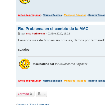
Antes de preguntar
-
Normas Basicas
-
Mensajes Privados
-
Repetir Tema
Re: Problema en el cambio de la MAC
M
por
msc hotline sat
»
02 Ene 2020, 18:22
e
n
Pasados mas de 60 dias sin noticias, damos por terminad
s
a
j
saludos
e
msc hotline sat
Virus Research Engineer
Antes de preguntar
-
Normas Basicas
-
Mensajes Privados
-
Repetir Tema
Cerrado
Volver a “Foro Software”