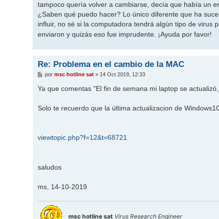
tampoco quería volver a cambiarse, decía que había un erro
¿Saben qué puedo hacer? Lo único diferente que ha suced
influir, no sé si la computadora tendrá algún tipo de vir
enviaron y quizás eso fue imprudente. ¡Ayuda por favor!
Re: Problema en el cambio de la MAC
M
por
msc hotline sat
»
14 Oct 2019, 12:33
e
n
Ya que comentas "El fin de semana mi laptop se actualizó,
s
a
j
Solo te recuerdo que la última actualizacion de Windows
e
viewtopic.php?f=12&t=68721
saludos
ms, 14-10-2019
msc hotline sat
Virus Research Engineer