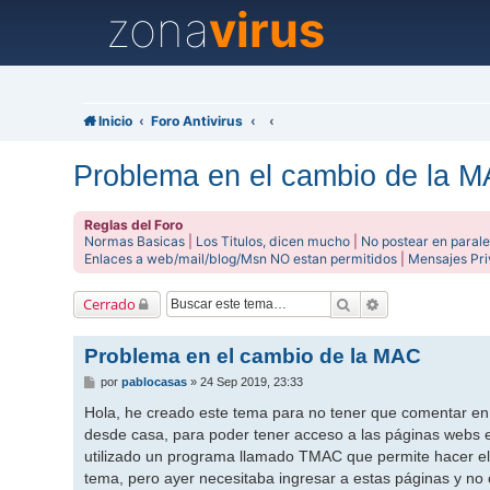
zona
virus
Inicio
Foro Antivirus
Problema en el cambio de la 
Reglas del Foro
Normas Basicas
|
Los Titulos, dicen mucho
|
No postear en parale
Enlaces a web/mail/blog/Msn NO estan permitidos
|
Mensajes Pr
Buscar
Búsqueda avanz
Cerrado
Problema en el cambio de la MAC
M
por
pablocasas
»
24 Sep 2019, 23:33
e
n
Hola, he creado este tema para no tener que comentar en a
s
desde casa, para poder tener acceso a las páginas webs e
a
j
utilizado un programa llamado TMAC que permite hacer el 
e
tema, pero ayer necesitaba ingresar a estas páginas y no