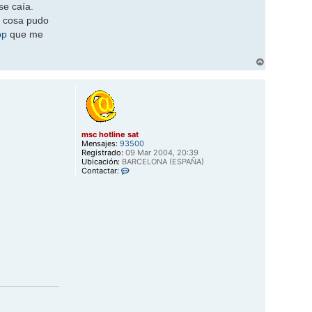
se caía.
a cosa pudo
pp
que me
A
r
r
i
b
a
msc hotline sat
Mensajes:
93500
Registrado:
09 Mar 2004, 20:39
Ubicación:
BARCELONA (ESPAÑA)
C
Contactar:
o
n
t
a
c
t
a
r
m
s
c
h
o
t
l