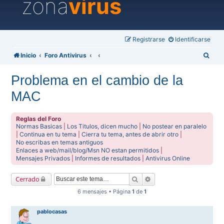
zona
virus
Registrarse
Identificarse
B
Inicio
Foro Antivirus
u
Problema en el cambio de la
s
MAC
c
a
Reglas del Foro
r
Normas Basicas
|
Los Titulos, dicen mucho
|
No postear en paralelo
|
Continua en tu tema
|
Cierra tu tema, antes de abrir otro
|
No escribas en temas antiguos
Enlaces a web/mail/blog/Msn NO estan permitidos
|
Mensajes Privados
|
Informes de resultados
|
Antivirus Online
Buscar
Búsqueda avanzada
Cerrado
6 mensajes • Página
1
de
1
pablocasas