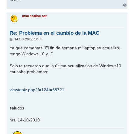
A
r
r
msc hotline sat
i
b
a
Re: Problema en el cambio de la MAC
M
14 Oct 2019, 12:33
e
n
Ya que comentas "El fin de semana mi laptop se actualizó,
s
tengo Windows 10 y..."
a
j
e
Solo te recuerdo que la última actualizacion de Windows10
causaba problemas:
viewtopic.php?f=12&t=68721
saludos
ms, 14-10-2019