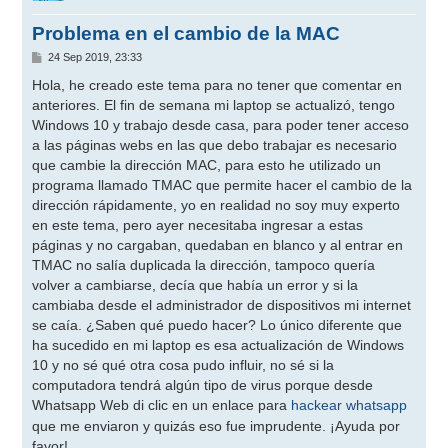
Problema en el cambio de la MAC
M
24 Sep 2019, 23:33
e
n
Hola, he creado este tema para no tener que comentar en
s
anteriores. El fin de semana mi laptop se actualizó, tengo
a
j
Windows 10 y trabajo desde casa, para poder tener acceso
e
a las páginas webs en las que debo trabajar es necesario
que cambie la dirección MAC, para esto he utilizado un
programa llamado TMAC que permite hacer el cambio de la
dirección rápidamente, yo en realidad no soy muy experto
en este tema, pero ayer necesitaba ingresar a estas
páginas y no cargaban, quedaban en blanco y al entrar en
TMAC no salía duplicada la dirección, tampoco quería
volver a cambiarse, decía que había un error y si la
cambiaba desde el administrador de dispositivos mi internet
se caía. ¿Saben qué puedo hacer? Lo único diferente que
ha sucedido en mi laptop es esa actualización de Windows
10 y no sé qué otra cosa pudo influir, no sé si la
computadora tendrá algún tipo de virus porque desde
Whatsapp Web di clic en un enlace para
hackear whatsapp
que me enviaron y quizás eso fue imprudente. ¡Ayuda por
favor!