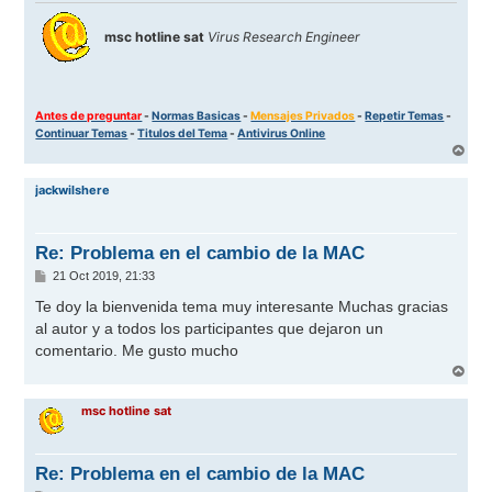
msc hotline sat
Virus Research Engineer
Antes de preguntar
-
Normas Basicas
-
Mensajes Privados
-
Repetir Temas
-
Continuar Temas
-
Titulos del Tema
-
Antivirus Online
A
r
r
jackwilshere
i
b
a
Re: Problema en el cambio de la MAC
M
21 Oct 2019, 21:33
e
n
Te doy la bienvenida tema muy interesante Muchas gracias
s
al autor y a todos los participantes que dejaron un
a
j
comentario. Me gusto mucho
e
A
r
r
msc hotline sat
i
b
a
Re: Problema en el cambio de la MAC