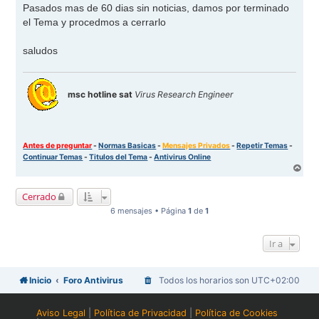
n
Pasados mas de 60 dias sin noticias, damos por terminado
s
el Tema y procedmos a cerrarlo
a
j
e
saludos
msc hotline sat
Virus Research Engineer
Antes de preguntar
-
Normas Basicas
-
Mensajes Privados
-
Repetir Temas
-
Continuar Temas
-
Titulos del Tema
-
Antivirus Online
A
r
r
Cerrado
i
b
6 mensajes • Página
1
de
1
a
Ir a
Inicio
Foro Antivirus
Todos los horarios son
UTC+02:00
Aviso Legal
|
Política de Privacidad
|
Política de Cookies