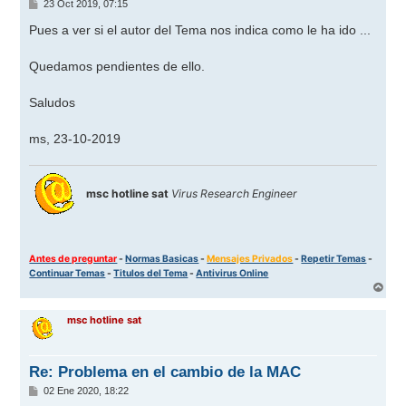
M
23 Oct 2019, 07:15
e
n
Pues a ver si el autor del Tema nos indica como le ha ido ...
s
a
j
Quedamos pendientes de ello.
e
Saludos
ms, 23-10-2019
msc hotline sat
Virus Research Engineer
Antes de preguntar
-
Normas Basicas
-
Mensajes Privados
-
Repetir Temas
-
Continuar Temas
-
Titulos del Tema
-
Antivirus Online
A
r
r
msc hotline sat
i
b
a
Re: Problema en el cambio de la MAC
M
02 Ene 2020, 18:22
e