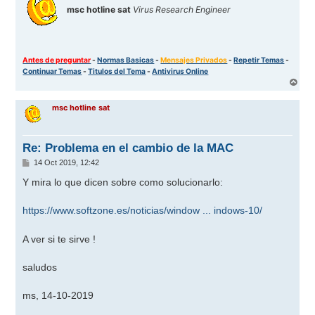
msc hotline sat
Virus Research Engineer
Antes de preguntar
-
Normas Basicas
-
Mensajes Privados
-
Repetir Temas
-
Continuar Temas
-
Titulos del Tema
-
Antivirus Online
A
r
r
msc hotline sat
i
b
a
Re: Problema en el cambio de la MAC
M
14 Oct 2019, 12:42
e
n
Y mira lo que dicen sobre como solucionarlo:
s
a
j
https://www.softzone.es/noticias/window ... indows-10/
e
A ver si te sirve !
saludos
ms, 14-10-2019