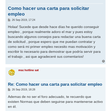
Como hacer una carta para solicitar
empleo
M
26 Sep 2019, 17:24
e
n
Holaa! Sucede que desde hace días he querido conseguir
s
empleo , porque realmente adoro el mar y pues estoy
a
j
buscando algunos consejos para redactar una buena carta
e
de solicitud , porque espero que me puedan contratar y
como será mi primer empleo necesito mas motivación y
escribir lo necesario para demostrar que podría servir para
el trabajo , asi que agradeceré sus comentarios!
A
r
r
msc hotline sat
i
b
a
Re: Como hacer una carta para solicitar empleo
M
26 Sep 2019, 18:28
e
n
Ademas de no ser el foro adecuado, te recuerdo que
s
existen Normas que deben seguirse para mantenerse activo
a
j
en él.
e