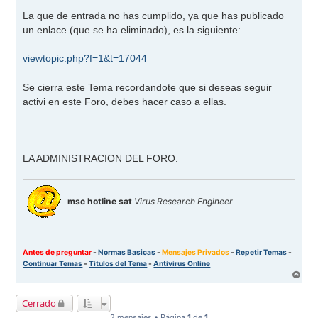
La que de entrada no has cumplido, ya que has publicado
un enlace (que se ha eliminado), es la siguiente:
viewtopic.php?f=1&t=17044
Se cierra este Tema recordandote que si deseas seguir
activi en este Foro, debes hacer caso a ellas.
LA ADMINISTRACION DEL FORO.
msc hotline sat
Virus Research Engineer
Antes de preguntar
-
Normas Basicas
-
Mensajes Privados
-
Repetir Temas
-
Continuar Temas
-
Titulos del Tema
-
Antivirus Online
A
r
r
Cerrado
i
b
2 mensajes • Página
1
de
1