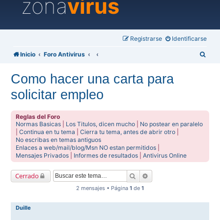
zona
virus
Registrarse
Identificarse
B
Inicio
Foro Antivirus
u
Como hacer una carta para
s
solicitar empleo
c
a
Reglas del Foro
r
Normas Basicas
|
Los Titulos, dicen mucho
|
No postear en paralelo
|
Continua en tu tema
|
Cierra tu tema, antes de abrir otro
|
No escribas en temas antiguos
Enlaces a web/mail/blog/Msn NO estan permitidos
|
Mensajes Privados
|
Informes de resultados
|
Antivirus Online
Buscar
Búsqueda avanzada
Cerrado
2 mensajes • Página
1
de
1
Duille