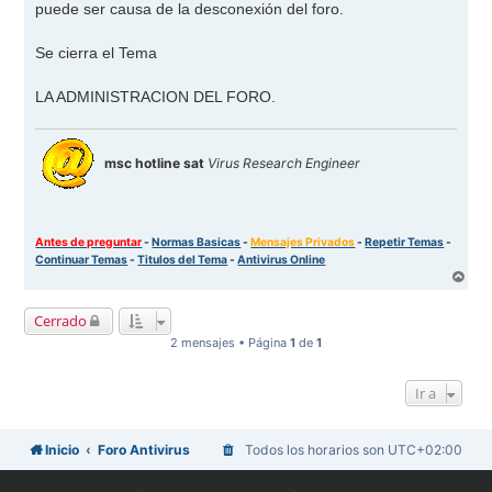
puede ser causa de la desconexión del foro.
Se cierra el Tema
LA ADMINISTRACION DEL FORO.
msc hotline sat
Virus Research Engineer
Antes de preguntar
-
Normas Basicas
-
Mensajes Privados
-
Repetir Temas
-
Continuar Temas
-
Titulos del Tema
-
Antivirus Online
A
r
r
Cerrado
i
b
2 mensajes • Página
1
de
1
a
Ir a
Inicio
Foro Antivirus
Todos los horarios son
UTC+02:00