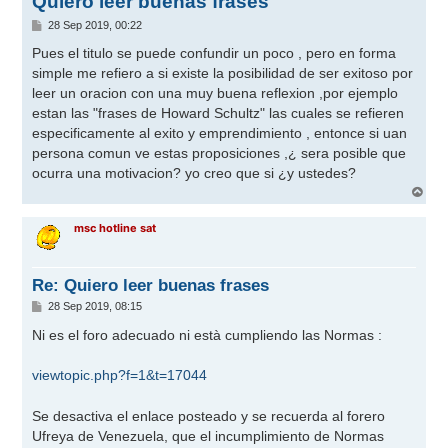
Quiero leer buenas frases
M
28 Sep 2019, 00:22
e
n
Pues el titulo se puede confundir un poco , pero en forma
s
simple me refiero a si existe la posibilidad de ser exitoso por
a
j
leer un oracion con una muy buena reflexion ,por ejemplo
e
estan las "frases de Howard Schultz" las cuales se refieren
especificamente al exito y emprendimiento , entonce si uan
persona comun ve estas proposiciones ,¿ sera posible que
ocurra una motivacion? yo creo que si ¿y ustedes?
A
r
r
msc hotline sat
i
b
a
Re: Quiero leer buenas frases
M
28 Sep 2019, 08:15
e
n
Ni es el foro adecuado ni està cumpliendo las Normas :
s
a
j
viewtopic.php?f=1&t=17044
e
Se desactiva el enlace posteado y se recuerda al forero
Ufreya de Venezuela, que el incumplimiento de Normas