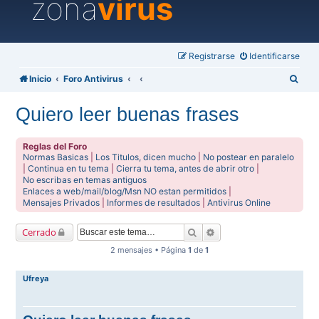
zona
virus
Registrarse
Identificarse
B
Inicio
Foro Antivirus
u
Quiero leer buenas frases
s
c
Reglas del Foro
a
Normas Basicas
|
Los Titulos, dicen mucho
|
No postear en paralelo
|
Continua en tu tema
|
Cierra tu tema, antes de abrir otro
|
r
No escribas en temas antiguos
Enlaces a web/mail/blog/Msn NO estan permitidos
|
Mensajes Privados
|
Informes de resultados
|
Antivirus Online
Buscar
Búsqueda avanzada
Cerrado
2 mensajes • Página
1
de
1
Ufreya