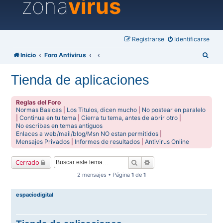
zona
virus
Registrarse
Identificarse
B
Inicio
Foro Antivirus
u
Tienda de aplicaciones
s
c
Reglas del Foro
a
Normas Basicas
|
Los Titulos, dicen mucho
|
No postear en paralelo
|
Continua en tu tema
|
Cierra tu tema, antes de abrir otro
|
r
No escribas en temas antiguos
Enlaces a web/mail/blog/Msn NO estan permitidos
|
Mensajes Privados
|
Informes de resultados
|
Antivirus Online
Buscar
Búsqueda avanzada
Cerrado
2 mensajes • Página
1
de
1
espaciodigital