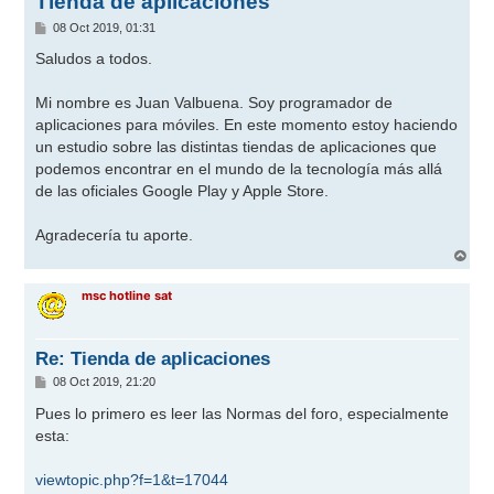
Tienda de aplicaciones
M
08 Oct 2019, 01:31
e
n
Saludos a todos.
s
a
j
Mi nombre es Juan Valbuena. Soy programador de
e
aplicaciones para móviles. En este momento estoy haciendo
un estudio sobre las distintas tiendas de aplicaciones que
podemos encontrar en el mundo de la tecnología más allá
de las oficiales Google Play y Apple Store.
Agradecería tu aporte.
A
r
r
msc hotline sat
i
b
a
Re: Tienda de aplicaciones
M
08 Oct 2019, 21:20
e
n
Pues lo primero es leer las Normas del foro, especialmente
s
esta:
a
j
e
viewtopic.php?f=1&t=17044