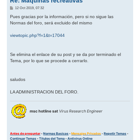
Re: Máquinas recreativas
M
12 Oct 2019, 07:32
e
n
Pues gracias por la información, pero si no sigue las
s
Normas del foro, será excluido del mismo
a
j
e
viewtopic.php?f=1&t=17044
Se elimina el enlace de su post y se da por terminado el
Tema, por lo que se procede a cerrarlo.
saludos
LA ADMINISTRACION DEL FORO.
msc hotline sat
Virus Research Engineer
Antes de preguntar
-
Normas Basicas
-
Mensajes Privados
-
Repetir Temas
-
Continuar Temas
-
Titulos del Tema
-
Antivirus Online