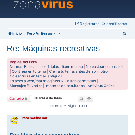
zona
virus
Registrarse
Identificarse
B
Inicio
Foro Antivirus
u
Re: Máquinas recreativas
s
c
Reglas del Foro
a
Normas Basicas
|
Los Titulos, dicen mucho
|
No postear en paralelo
|
Continua en tu tema
|
Cierra tu tema, antes de abrir otro
|
r
No escribas en temas antiguos
Enlaces a web/mail/blog/Msn NO estan permitidos
|
Mensajes Privados
|
Informes de resultados
|
Antivirus Online
Buscar
Búsqueda avanzada
Cerrado
1 mensaje • Página
1
de
1
msc hotline sat