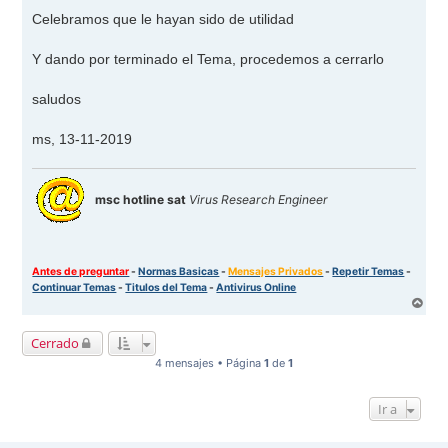
e
n
Celebramos que le hayan sido de utilidad
s
a
j
Y dando por terminado el Tema, procedemos a cerrarlo
e
saludos
ms, 13-11-2019
msc hotline sat
Virus Research Engineer
Antes de preguntar
-
Normas Basicas
-
Mensajes Privados
-
Repetir Temas
-
Continuar Temas
-
Titulos del Tema
-
Antivirus Online
A
r
r
Cerrado
i
b
4 mensajes • Página
1
de
1
a
Ir a