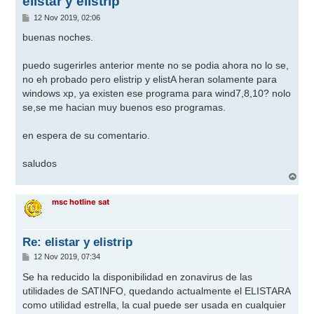
elistar y elistrip
M
12 Nov 2019, 02:06
e
n
buenas noches.
s
a
j
puedo sugerirles anterior mente no se podia ahora no lo se,
e
no eh probado pero elistrip y elistA heran solamente para
windows xp, ya existen ese programa para wind7,8,10? nolo
se,se me hacian muy buenos eso programas.
en espera de su comentario.
saludos
A
r
r
msc hotline sat
i
b
a
Re: elistar y elistrip
M
12 Nov 2019, 07:34
e
n
Se ha reducido la disponibilidad en zonavirus de las
s
utilidades de SATINFO, quedando actualmente el ELISTARA
a
j
como utilidad estrella, la cual puede ser usada en cualquier
e