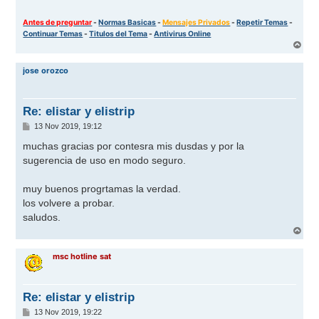
Antes de preguntar
-
Normas Basicas
-
Mensajes Privados
-
Repetir Temas
-
Continuar Temas
-
Titulos del Tema
-
Antivirus Online
A
r
r
jose orozco
i
b
a
Re: elistar y elistrip
M
13 Nov 2019, 19:12
e
n
muchas gracias por contesra mis dusdas y por la
s
sugerencia de uso en modo seguro.
a
j
e
muy buenos progrtamas la verdad.
los volvere a probar.
saludos.
A
r
r
msc hotline sat
i
b
a
Re: elistar y elistrip
M
13 Nov 2019, 19:22