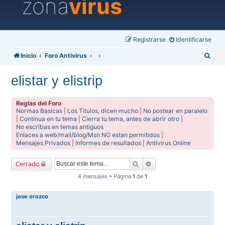
zona
virus
Registrarse
Identificarse
B
Inicio
Foro Antivirus
u
elistar y elistrip
s
c
Reglas del Foro
a
Normas Basicas
|
Los Titulos, dicen mucho
|
No postear en paralelo
|
Continua en tu tema
|
Cierra tu tema, antes de abrir otro
|
r
No escribas en temas antiguos
Enlaces a web/mail/blog/Msn NO estan permitidos
|
Mensajes Privados
|
Informes de resultados
|
Antivirus Online
Buscar
Búsqueda avanzada
Cerrado
4 mensajes • Página
1
de
1
jose orozco