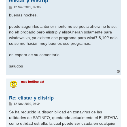
elistar y elistrip
M
12 Nov 2019, 02:06
e
n
buenas noches.
s
a
j
puedo sugerirles anterior mente no se podia ahora no lo se,
e
no eh probado pero elistrip y elistA heran solamente para
windows xp, ya existen ese programa para wind7,8,10? nolo
se,se me hacian muy buenos eso programas.
en espera de su comentario.
saludos
A
r
r
msc hotline sat
i
b
a
Re: elistar y elistrip
M
12 Nov 2019, 07:34
e
n
Se ha reducido la disponibilidad en zonavirus de las
s
utilidades de SATINFO, quedando actualmente el ELISTARA
a
j
como utilidad estrella, la cual puede ser usada en cualquier
e