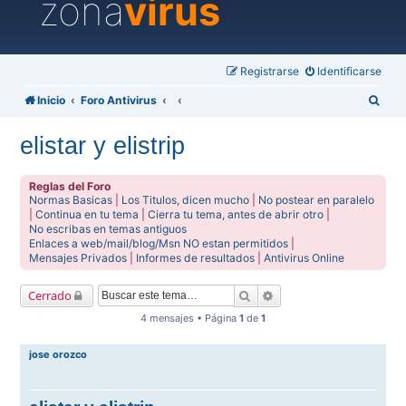
zona
virus
Registrarse
Identificarse
B
Inicio
Foro Antivirus
u
elistar y elistrip
s
c
Reglas del Foro
a
Normas Basicas
|
Los Titulos, dicen mucho
|
No postear en paralelo
|
Continua en tu tema
|
Cierra tu tema, antes de abrir otro
|
r
No escribas en temas antiguos
Enlaces a web/mail/blog/Msn NO estan permitidos
|
Mensajes Privados
|
Informes de resultados
|
Antivirus Online
Buscar
Búsqueda avanzada
Cerrado
4 mensajes • Página
1
de
1
jose orozco