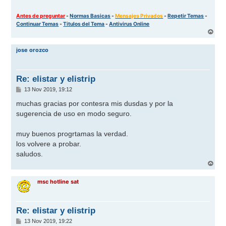
Antes de preguntar
-
Normas Basicas
-
Mensajes Privados
-
Repetir Temas
-
Continuar Temas
-
Titulos del Tema
-
Antivirus Online
A
r
r
jose orozco
i
b
a
Re: elistar y elistrip
M
13 Nov 2019, 19:12
e
n
muchas gracias por contesra mis dusdas y por la
s
sugerencia de uso en modo seguro.
a
j
e
muy buenos progrtamas la verdad.
los volvere a probar.
saludos.
A
r
r
msc hotline sat
i
b
a
Re: elistar y elistrip
M
13 Nov 2019, 19:22