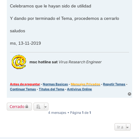
e
n
Celebramos que le hayan sido de utilidad
s
a
j
Y dando por terminado el Tema, procedemos a cerrarlo
e
saludos
ms, 13-11-2019
msc hotline sat
Virus Research Engineer
Antes de preguntar
-
Normas Basicas
-
Mensajes Privados
-
Repetir Temas
-
Continuar Temas
-
Titulos del Tema
-
Antivirus Online
A
r
r
Cerrado
i
b
4 mensajes • Página
1
de
1
a
Ir a