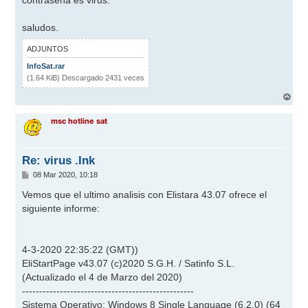
e
saludos.
ADJUNTOS
InfoSat.rar
(1.64 KiB) Descargado 2431 veces
A
r
r
msc hotline sat
i
b
a
Re: virus .Ink
M
08 Mar 2020, 10:18
e
n
Vemos que el ultimo analisis con Elistara 43.07 ofrece el
s
siguiente informe:
a
j
e
4-3-2020 22:35:22 (GMT))
EliStartPage v43.07 (c)2020 S.G.H. / Satinfo S.L.
(Actualizado el 4 de Marzo del 2020)
--------------------------------------------------
Sistema Operativo: Windows 8 Single Language (6.2.0) (64