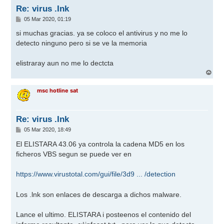
Re: virus .Ink
M
05 Mar 2020, 01:19
e
n
si muchas gracias. ya se coloco el antivirus y no me lo
s
detecto ninguno pero si se ve la memoria
a
j
e
elistraray aun no me lo dectcta
A
r
r
msc hotline sat
i
b
a
Re: virus .Ink
M
05 Mar 2020, 18:49
e
n
El ELISTARA 43.06 ya controla la cadena MD5 en los
s
ficheros VBS segun se puede ver en
a
j
e
https://www.virustotal.com/gui/file/3d9 ... /detection
Los .lnk son enlaces de descarga a dichos malware.
Lance el ultimo. ELISTARA i posteenos el contenido del