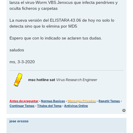
lanza el virus-Worm.VBS.Jenxcus que infecta pendrives y
oculta ficheros y carpetas
La nueva versión del ELISTARA 43.06 de hoy no solo lo
detecta sino que lo elimina por MD5
Espero que con lo indicado se aclaren tus dudas.
saludos
ms, 3-3-2020
msc hotline sat
Virus Research Engineer
Antes de preguntar
-
Normas Basicas
-
Mensajes Privados
-
Repetir Temas
-
Continuar Temas
-
Titulos del Tema
-
Antivirus Online
A
r
r
jose orozco
i
b
a