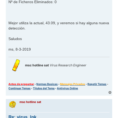
Nº de Ficheros Eliminados: 0
Mejor utiliza la actual, 43.09, y veremos si hay alguna nueva
detección.
Saludos
ms, 8-3-2019
msc hotline sat
Virus Research Engineer
Antes de preguntar
-
Normas Basicas
-
Mensajes Privados
-
Repetir Temas
-
Continuar Temas
-
Titulos del Tema
-
Antivirus Online
A
r
r
msc hotline sat
i
b
a
Re: virus .Ink