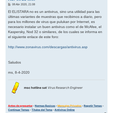
M
08 Abr 2020, 21:08
e
n
El ELISTARA no es un antivirus, sino una utilidad para las
s
últimas variantes de muestras que recibimos a diario, pero
a
j
para los millones de virus que pulukan por Internet, es
e
necesario instalar un buen antivirus como el de McAfee, el
Kaspersky, Nod 32 o similares, de los cuales se informa en
el siguiente enlace de este foro:
http://www.zonavirus.com/descargas/antivirus.asp
Saludos
ms, 8-4-2020
msc hotline sat
Virus Research Engineer
Antes de preguntar
-
Normas Basicas
-
Mensajes Privados
-
Repetir Temas
-
Continuar Temas
-
Titulos del Tema
-
Antivirus Online