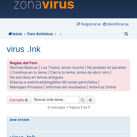
zona
virus
Registrarse
Identificarse
B
Inicio
Foro Antivirus
u
virus .Ink
s
c
Reglas del Foro
a
Normas Basicas
|
Los Titulos, dicen mucho
|
No postear en paralelo
|
Continua en tu tema
|
Cierra tu tema, antes de abrir otro
|
r
No escribas en temas antiguos
Enlaces a web/mail/blog/Msn NO estan permitidos
|
Mensajes Privados
|
Informes de resultados
|
Antivirus Online
Buscar
Búsqueda avanzada
Cerrado
9 mensajes • Página
1
de
1
jose orozco