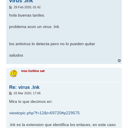
virus .Ink
M
29 Feb 2020, 01:42
e
n
hola buenas tardes.
s
a
j
problema scon un virus .Ink
e
los antivirus lo detecta pero no lo pueden quitar
saludos
A
r
r
msc hotline sat
i
b
a
Re: virus .Ink
M
03 Mar 2020, 17:06
e
n
Mira lo que decimos en:
s
a
j
viewtopic.php?f=12&t=69720#p229575
e
.lnk es la extension que identifica los enlaces, en este caso