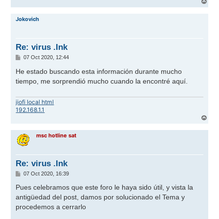
A
r
r
Jokovich
i
b
a
Re: virus .Ink
M
07 Oct 2020, 12:44
e
n
He estado buscando esta información durante mucho
s
tiempo, me sorprendió mucho cuando la encontré aquí.
a
j
e
jiofi local html
192.168.1.1
A
r
r
msc hotline sat
i
b
a
Re: virus .Ink
M
07 Oct 2020, 16:39
e
n
Pues celebramos que este foro le haya sido útil, y vista la
s
antigüedad del post, damos por solucionado el Tema y
a
j
procedemos a cerrarlo
e