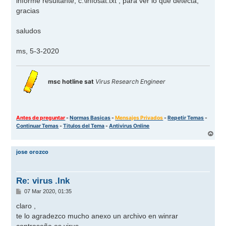
informe resultante, c:\infosat.txt , para ver lo que detecta,
gracias
saludos
ms, 5-3-2020
msc hotline sat
Virus Research Engineer
Antes de preguntar
-
Normas Basicas
-
Mensajes Privados
-
Repetir Temas
-
Continuar Temas
-
Titulos del Tema
-
Antivirus Online
A
r
r
jose orozco
i
b
a
Re: virus .Ink
M
07 Mar 2020, 01:35
e
n
claro ,
s
te lo agradezco mucho anexo un archivo en winrar
a
j
contraseña es virus.