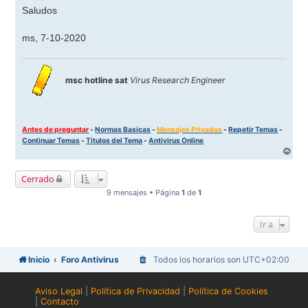
Saludos
ms, 7-10-2020
msc hotline sat
Virus Research Engineer
Antes de preguntar
-
Normas Basicas
-
Mensajes Privados
-
Repetir Temas
-
Continuar Temas
-
Titulos del Tema
-
Antivirus Online
A
r
r
Cerrado
i
b
9 mensajes • Página
1
de
1
a
Ir a
Inicio
Foro Antivirus
Todos los horarios son
UTC+02:00
Aviso Legal
|
Política de Privacidad
|
Política de Cookies
|
Contacto