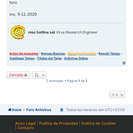
foro
ms, 9-11-2020
msc hotline sat
Virus Research Engineer
Antes de preguntar
-
Normas Basicas
-
Mensajes Privados
-
Repetir Temas
-
Continuar Temas
-
Titulos del Tema
-
Antivirus Online
A
r
r
Cerrado
i
b
2 mensajes • Página
1
de
1
a
Ir a
Inicio
Foro Antivirus
Todos los horarios son
UTC+02:00
Aviso Legal
|
Política de Privacidad
|
Política de Cookies
|
Contacto