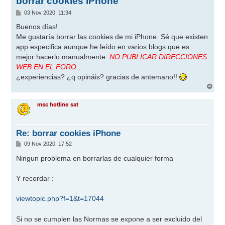
borrar cookies iPhone
M
03 Nov 2020, 11:34
e
n
Buenos días!
s
Me gustaría borrar las cookies de mi iPhone. Sé que existen
a
j
app especifica aunque he leído en varios blogs que es
e
mejor hacerlo manualmente:
NO PUBLICAR DIRECCIONES
WEB EN EL FORO ,
¿experiencias? ¿q opináis? gracias de antemano!!
A
r
r
msc hotline sat
i
b
a
Re: borrar cookies iPhone
M
09 Nov 2020, 17:52
e
n
Ningun problema en borrarlas de cualquier forma
s
a
j
Y recordar :
e
viewtopic.php?f=1&t=17044
Si no se cumplen las Normas se expone a ser excluido del