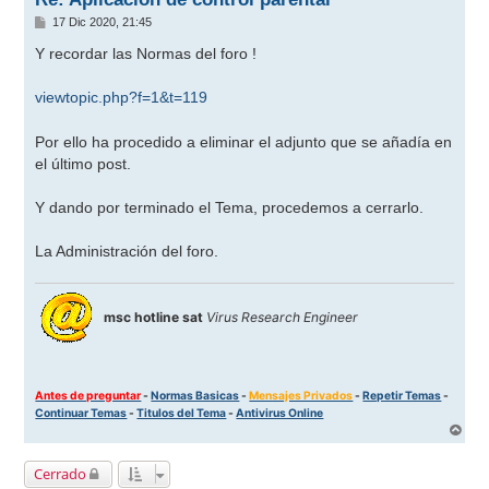
M
17 Dic 2020, 21:45
e
n
Y recordar las Normas del foro !
s
a
j
viewtopic.php?f=1&t=119
e
Por ello ha procedido a eliminar el adjunto que se añadía en
el último post.
Y dando por terminado el Tema, procedemos a cerrarlo.
La Administración del foro.
msc hotline sat
Virus Research Engineer
Antes de preguntar
-
Normas Basicas
-
Mensajes Privados
-
Repetir Temas
-
Continuar Temas
-
Titulos del Tema
-
Antivirus Online
A
r
r
Cerrado
i