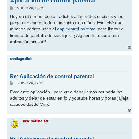
Aplicación de control parental
M
15 Dic 2020, 12:26
e
n
Hoy en día, muchos son adictos a las redes sociales y los
s
juegos de computadora, incluidos los niños. Escuché que
a
j
muchos padres usan el
app control parental
para limitar el
e
tiempo de pantalla de sus hijos. ¿Alguien ha usado una
aplicación similar?
A
r
r
santiagoclick
i
b
a
Re: Aplicación de control parental
M
15 Dic 2020, 17:46
e
n
Excelente aplicación , pero creo deberiamos ocuparla los
s
adultos y dejar de estar en fb y youtube horas y horas jajjaja
a
j
saludos desde Chile
e
A
r
r
msc hotline sat
i
b
a
Re: Aplicación de control parental