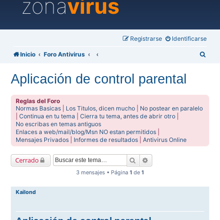
zona
virus
Registrarse
Identificarse
B
Inicio
Foro Antivirus
u
Aplicación de control parental
s
c
Reglas del Foro
a
Normas Basicas
|
Los Titulos, dicen mucho
|
No postear en paralelo
|
Continua en tu tema
|
Cierra tu tema, antes de abrir otro
|
r
No escribas en temas antiguos
Enlaces a web/mail/blog/Msn NO estan permitidos
|
Mensajes Privados
|
Informes de resultados
|
Antivirus Online
Buscar
Búsqueda avanzada
Cerrado
3 mensajes • Página
1
de
1
Kailond