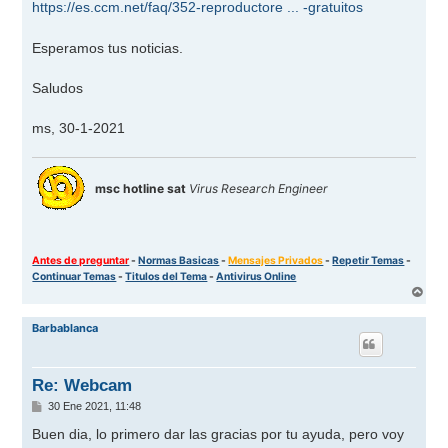
https://es.ccm.net/faq/352-reproductore ... -gratuitos
Esperamos tus noticias.
Saludos
ms, 30-1-2021
msc hotline sat
Virus Research Engineer
Antes de preguntar
-
Normas Basicas
-
Mensajes Privados
-
Repetir Temas
-
Continuar Temas
-
Titulos del Tema
-
Antivirus Online
A
r
r
Barbablanca
i
b
a
Re: Webcam
M
30 Ene 2021, 11:48
e
n
Buen dia, lo primero dar las gracias por tu ayuda, pero voy
s