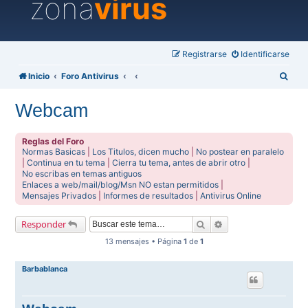
zona
virus
Registrarse
Identificarse
B
Inicio
Foro Antivirus
u
Webcam
s
c
Reglas del Foro
a
Normas Basicas
|
Los Titulos, dicen mucho
|
No postear en paralelo
|
Continua en tu tema
|
Cierra tu tema, antes de abrir otro
|
r
No escribas en temas antiguos
Enlaces a web/mail/blog/Msn NO estan permitidos
|
Mensajes Privados
|
Informes de resultados
|
Antivirus Online
Buscar
Búsqueda avanzada
Responder
13 mensajes • Página
1
de
1
Barbablanca