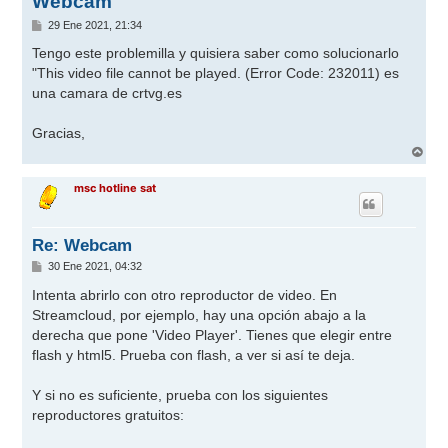
Webcam
M
29 Ene 2021, 21:34
e
n
Tengo este problemilla y quisiera saber como solucionarlo
s
"This video file cannot be played. (Error Code: 232011) es
a
j
una camara de crtvg.es
e
Gracias,
A
r
r
msc hotline sat
i
b
a
Re: Webcam
M
30 Ene 2021, 04:32
e
n
Intenta abrirlo con otro reproductor de video. En
s
Streamcloud, por ejemplo, hay una opción abajo a la
a
j
derecha que pone 'Video Player'. Tienes que elegir entre
e
flash y html5. Prueba con flash, a ver si así te deja.
Y si no es suficiente, prueba con los siguientes
reproductores gratuitos: