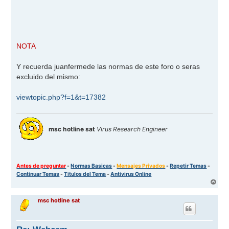
NOTA
Y recuerda juanfermede las normas de este foro o seras
excluido del mismo:
viewtopic.php?f=1&t=17382
msc hotline sat
Virus Research Engineer
Antes de preguntar
-
Normas Basicas
-
Mensajes Privados
-
Repetir Temas
-
Continuar Temas
-
Titulos del Tema
-
Antivirus Online
A
r
r
msc hotline sat
i
b
a