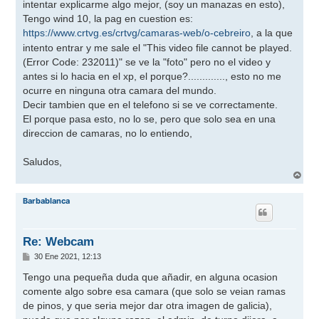
intentar explicarme algo mejor, (soy un manazas en esto),
a
j
Tengo wind 10, la pag en cuestion es:
e
https://www.crtvg.es/crtvg/camaras-web/o-cebreiro
, a la que
intento entrar y me sale el "This video file cannot be played.
(Error Code: 232011)" se ve la "foto" pero no el video y
antes si lo hacia en el xp, el porque?............., esto no me
ocurre en ninguna otra camara del mundo.
Decir tambien que en el telefono si se ve correctamente.
El porque pasa esto, no lo se, pero que solo sea en una
direccion de camaras, no lo entiendo,
Saludos,
A
r
r
Barbablanca
i
b
a
Re: Webcam
M
30 Ene 2021, 12:13
e
n
Tengo una pequeña duda que añadir, en alguna ocasion
s
comente algo sobre esa camara (que solo se veian ramas
a
j
de pinos, y que seria mejor dar otra imagen de galicia),
e