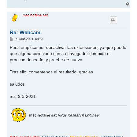
A
r
r
msc hotline sat
i
b
a
Re: Webcam
M
09 Mar 2021, 04:54
e
n
Pues empiece por desactivar las extensiones, ya que puede
s
que alguna colinsione con su navegador e impida el
a
j
proceso deseado, y pruebe de nuevo.
e
Tras ello, comentenos el resultado, gracias
saludos
ms, 9-3-2021
msc hotline sat
Virus Research Engineer
Antes de preguntar
-
Normas Basicas
-
Mensajes Privados
-
Repetir Temas
-