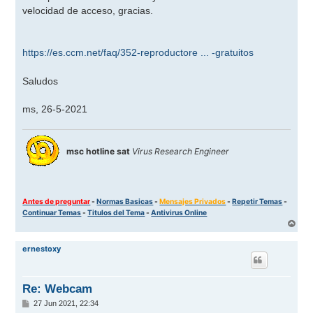
s
velocidad de acceso, gracias.
a
j
e
https://es.ccm.net/faq/352-reproductore ... -gratuitos
Saludos
ms, 26-5-2021
msc hotline sat
Virus Research Engineer
Antes de preguntar
-
Normas Basicas
-
Mensajes Privados
-
Repetir Temas
-
Continuar Temas
-
Titulos del Tema
-
Antivirus Online
A
r
r
ernestoxy
i
b
a
Re: Webcam
M
27 Jun 2021, 22:34
e