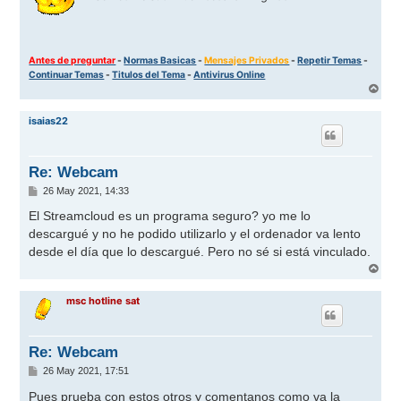
Antes de preguntar
-
Normas Basicas
-
Mensajes Privados
-
Repetir Temas
-
Continuar Temas
-
Titulos del Tema
-
Antivirus Online
A
r
r
isaias22
i
b
a
Re: Webcam
M
26 May 2021, 14:33
e
n
El Streamcloud es un programa seguro? yo me lo
s
descargué y no he podido utilizarlo y el ordenador va lento
a
j
desde el día que lo descargué. Pero no sé si está vinculado.
e
A
r
r
msc hotline sat
i
b
a
Re: Webcam
M
26 May 2021, 17:51
e
n
Pues prueba con estos otros y comentanos como va la