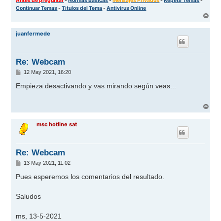
Continuar Temas
-
Titulos del Tema
-
Antivirus Online
A
r
r
juanfermede
i
b
a
Re: Webcam
M
12 May 2021, 16:20
e
n
Empieza desactivando y vas mirando según veas...
s
a
j
A
e
r
r
msc hotline sat
i
b
a
Re: Webcam
M
13 May 2021, 11:02
e
n
Pues esperemos los comentarios del resultado.
s
a
j
Saludos
e
ms, 13-5-2021