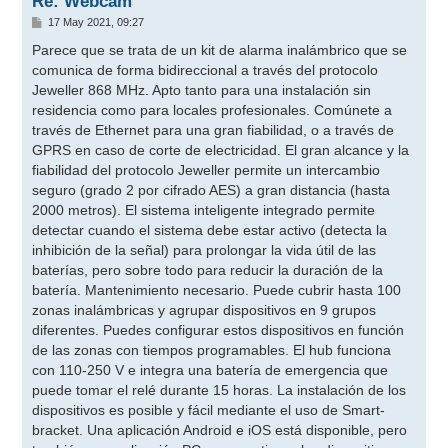
Re: Webcam
M
17 May 2021, 09:27
e
n
Parece que se trata de un kit de alarma inalámbrico que se
s
comunica de forma bidireccional a través del protocolo
a
j
Jeweller 868 MHz. Apto tanto para una instalación sin
e
residencia como para locales profesionales. Comúnete a
través de Ethernet para una gran fiabilidad, o a través de
GPRS en caso de corte de electricidad. El gran alcance y la
fiabilidad del protocolo Jeweller permite un intercambio
seguro (grado 2 por cifrado AES) a gran distancia (hasta
2000 metros). El sistema inteligente integrado permite
detectar cuando el sistema debe estar activo (detecta la
inhibición de la señal) para prolongar la vida útil de las
baterías, pero sobre todo para reducir la duración de la
batería. Mantenimiento necesario. Puede cubrir hasta 100
zonas inalámbricas y agrupar dispositivos en 9 grupos
diferentes. Puedes configurar estos dispositivos en función
de las zonas con tiempos programables. El hub funciona
con 110-250 V e integra una batería de emergencia que
puede tomar el relé durante 15 horas. La instalación de los
dispositivos es posible y fácil mediante el uso de Smart-
bracket. Una aplicación Android e iOS está disponible, pero