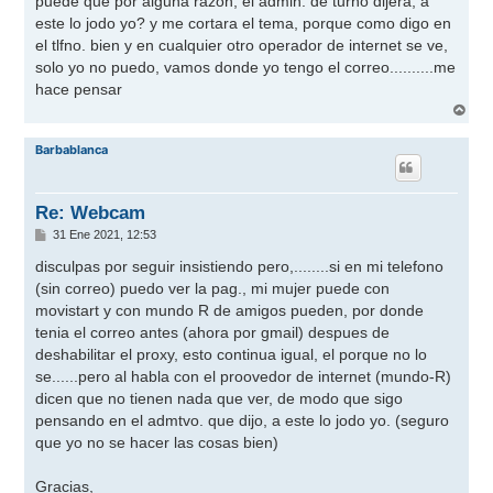
puede que por alguna razon, el admin. de turno dijera, a
este lo jodo yo? y me cortara el tema, porque como digo en
el tlfno. bien y en cualquier otro operador de internet se ve,
solo yo no puedo, vamos donde yo tengo el correo..........me
hace pensar
A
r
r
Barbablanca
i
b
a
Re: Webcam
M
31 Ene 2021, 12:53
e
n
disculpas por seguir insistiendo pero,........si en mi telefono
s
(sin correo) puedo ver la pag., mi mujer puede con
a
j
movistart y con mundo R de amigos pueden, por donde
e
tenia el correo antes (ahora por gmail) despues de
deshabilitar el proxy, esto continua igual, el porque no lo
se......pero al habla con el proovedor de internet (mundo-R)
dicen que no tienen nada que ver, de modo que sigo
pensando en el admtvo. que dijo, a este lo jodo yo. (seguro
que yo no se hacer las cosas bien)
Gracias,