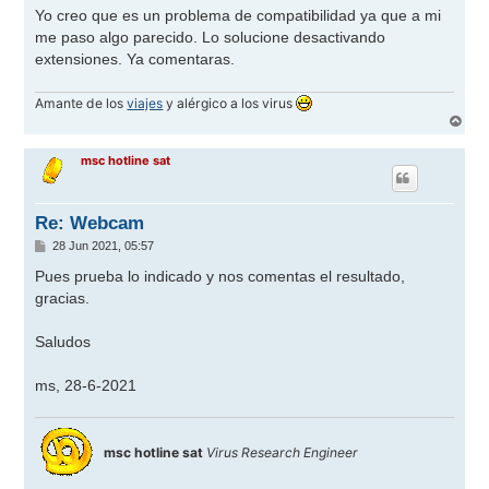
n
Yo creo que es un problema de compatibilidad ya que a mi
s
me paso algo parecido. Lo solucione desactivando
a
j
extensiones. Ya comentaras.
e
Amante de los
viajes
y alérgico a los virus
A
r
r
msc hotline sat
i
b
a
Re: Webcam
M
28 Jun 2021, 05:57
e
n
Pues prueba lo indicado y nos comentas el resultado,
s
gracias.
a
j
e
Saludos
ms, 28-6-2021
msc hotline sat
Virus Research Engineer