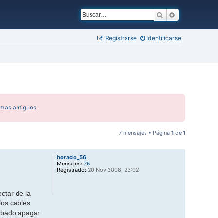
Buscar
Búsqueda ava
Registrarse
Identificarse
emas antiguos
7 mensajes • Página
1
de
1
horacio_56
Mensajes:
75
Registrado:
20 Nov 2008, 23:02
ctar de la
los cables
robado apagar