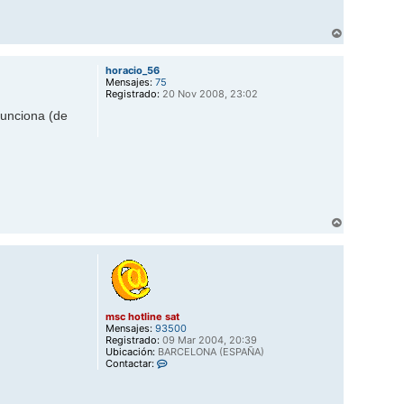
o
t
l
A
i
r
n
r
e
horacio_56
s
i
Mensajes:
75
a
b
Registrado:
20 Nov 2008, 23:02
t
a
funciona (de
A
r
r
i
b
a
msc hotline sat
Mensajes:
93500
Registrado:
09 Mar 2004, 20:39
Ubicación:
BARCELONA (ESPAÑA)
C
Contactar:
o
n
t