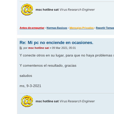
msc hotline sat
Virus Research Engineer
Antes de preguntar
-
Normas Basicas
-
Mensajes Privados
-
Repetir Tema
Re: Mi pc no enciende en ocasiones.
M
por
msc hotline sat
»
09 Mar 2021, 05:01
e
n
Y conecte otros en su lugar, para que no haya problemas s
s
a
j
Y comentenos el resultado, gracias
e
saludos
ms, 9-3-2021
msc hotline sat
Virus Research Engineer