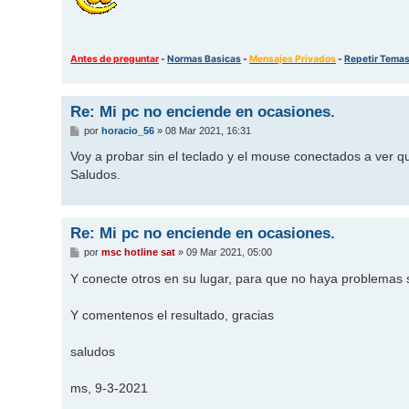
Antes de preguntar
-
Normas Basicas
-
Mensajes Privados
-
Repetir Tema
Re: Mi pc no enciende en ocasiones.
M
por
horacio_56
»
08 Mar 2021, 16:31
e
n
Voy a probar sin el teclado y el mouse conectados a ver 
s
Saludos.
a
j
e
Re: Mi pc no enciende en ocasiones.
M
por
msc hotline sat
»
09 Mar 2021, 05:00
e
n
Y conecte otros en su lugar, para que no haya problemas s
s
a
j
Y comentenos el resultado, gracias
e
saludos
ms, 9-3-2021