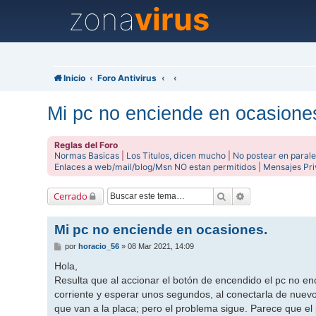
zona
virus
Inicio
Foro Antivirus
Mi pc no enciende en ocasione
Reglas del Foro
Normas Basicas
|
Los Titulos, dicen mucho
|
No postear en parale
Enlaces a web/mail/blog/Msn NO estan permitidos
|
Mensajes Pr
Buscar
Búsqueda avanz
Cerrado
Mi pc no enciende en ocasiones.
M
por
horacio_56
»
08 Mar 2021, 14:09
e
n
Hola,
s
Resulta que al accionar el botón de encendido el pc no e
a
j
corriente y esperar unos segundos, al conectarla de nuevo
e
que van a la placa; pero el problema sigue. Parece que 