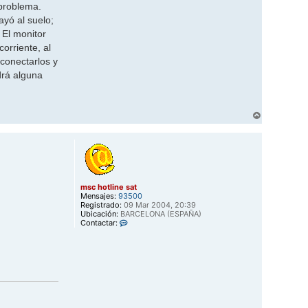
 problema.
ayó al suelo;
 El monitor
orriente, al
conectarlos y
drá alguna
A
r
r
i
b
a
msc hotline sat
Mensajes:
93500
Registrado:
09 Mar 2004, 20:39
Ubicación:
BARCELONA (ESPAÑA)
C
Contactar:
o
n
t
a
c
t
a
r
m