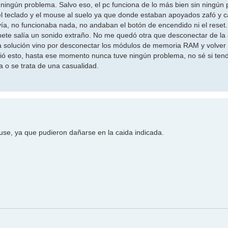
 ningún problema. Salvo eso, el pc funciona de lo más bien sin ningún
 el teclado y el mouse al suelo ya que donde estaban apoyados zafó y c
a, no funcionaba nada, no andaban el botón de encendido ni el reset.
nete salía un sonido extraño. No me quedó otra que desconectar de la c
la solución vino por desconectar los módulos de memoria RAM y volver 
ó esto, hasta ese momento nunca tuve ningún problema, no sé si ten
a o se trata de una casualidad.
use, ya que pudieron dañarse en la caida indicada.