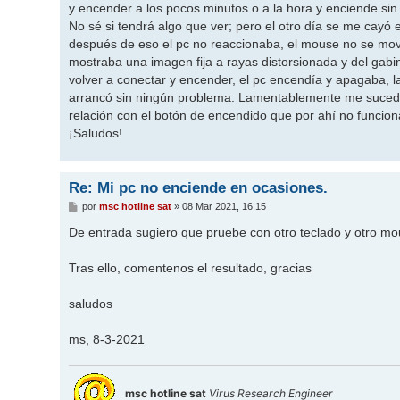
y encender a los pocos minutos o a la hora y enciende sin
No sé si tendrá algo que ver; pero el otro día se me cayó
después de eso el pc no reaccionaba, el mouse no se moví
mostraba una imagen fija a rayas distorsionada y del gabi
volver a conectar y encender, el pc encendía y apagaba, 
arrancó sin ningún problema. Lamentablemente me sucedi
relación con el botón de encendido que por ahí no funcion
¡Saludos!
Re: Mi pc no enciende en ocasiones.
M
por
msc hotline sat
»
08 Mar 2021, 16:15
e
n
De entrada sugiero que pruebe con otro teclado y otro mo
s
a
j
Tras ello, comentenos el resultado, gracias
e
saludos
ms, 8-3-2021
msc hotline sat
Virus Research Engineer