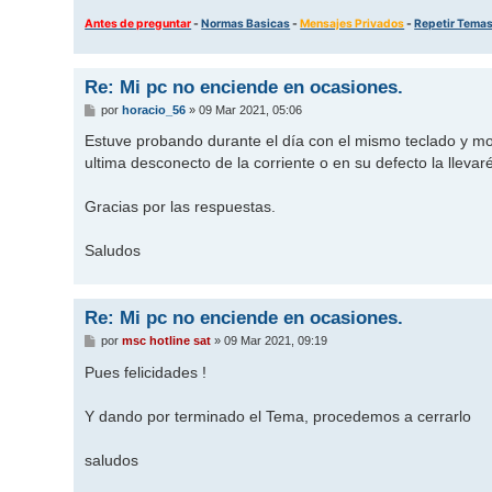
Antes de preguntar
-
Normas Basicas
-
Mensajes Privados
-
Repetir Tema
Re: Mi pc no enciende en ocasiones.
M
por
horacio_56
»
09 Mar 2021, 05:06
e
n
Estuve probando durante el día con el mismo teclado y mou
s
ultima desconecto de la corriente o en su defecto la llevar
a
j
e
Gracias por las respuestas.
Saludos
Re: Mi pc no enciende en ocasiones.
M
por
msc hotline sat
»
09 Mar 2021, 09:19
e
n
Pues felicidades !
s
a
j
Y dando por terminado el Tema, procedemos a cerrarlo
e
saludos