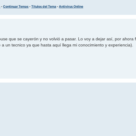
s
-
Continuar Temas
-
Titulos del Tema
-
Antivirus Online
se que se cayerón y no volvió a pasar. Lo voy a dejar así, por ahora 
é a un tecnico ya que hasta aquí llega mi conocimiento y experiencia).