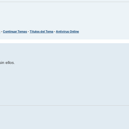
s
-
Continuar Temas
-
Titulos del Tema
-
Antivirus Online
in ellos.