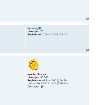
s
c
h
o
t
l
A
i
r
n
r
e
horacio_56
s
i
Mensajes:
75
a
b
Registrado:
20 Nov 2008, 23:02
t
a
A
r
r
i
b
a
msc hotline sat
Mensajes:
93500
Registrado:
09 Mar 2004, 20:39
Ubicación:
BARCELONA (ESPAÑA)
C
Contactar:
o
n
t
a
c
t