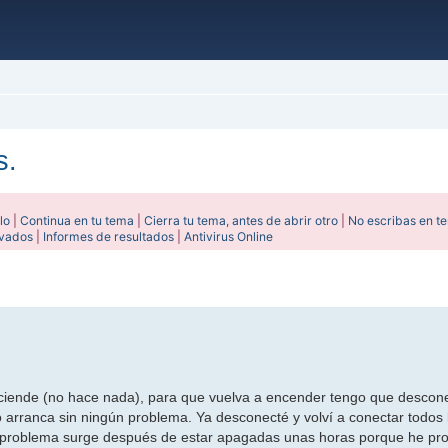
s.
lo
|
Continua en tu tema
|
Cierra tu tema, antes de abrir otro
|
No escribas en t
ivados
|
Informes de resultados
|
Antivirus Online
ada
nciende (no hace nada), para que vuelva a encender tengo que descone
 arranca sin ningún problema. Ya desconecté y volví a conectar todos 
el problema surge después de estar apagadas unas horas porque he p