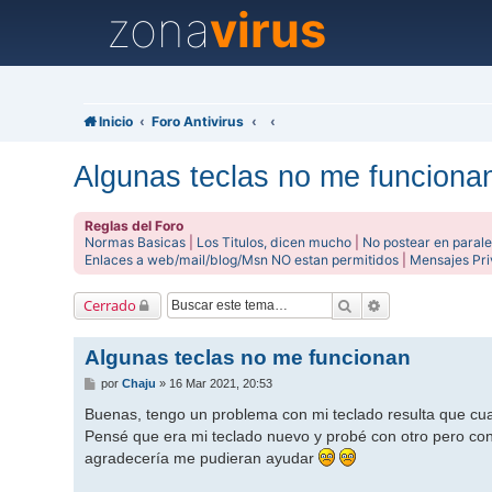
zona
virus
Inicio
Foro Antivirus
Algunas teclas no me funciona
Reglas del Foro
Normas Basicas
|
Los Titulos, dicen mucho
|
No postear en parale
Enlaces a web/mail/blog/Msn NO estan permitidos
|
Mensajes Pr
Buscar
Búsqueda avanz
Cerrado
Algunas teclas no me funcionan
M
por
Chaju
»
16 Mar 2021, 20:53
e
n
Buenas, tengo un problema con mi teclado resulta que cua
s
Pensé que era mi teclado nuevo y probé con otro pero con
a
j
agradecería me pudieran ayudar
e