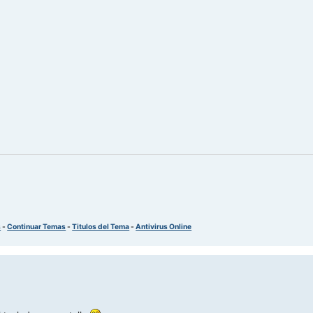
s
-
Continuar Temas
-
Titulos del Tema
-
Antivirus Online