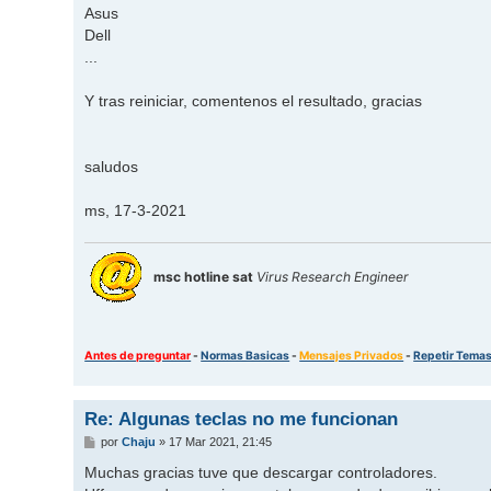
Asus
Dell
...
Y tras reiniciar, comentenos el resultado, gracias
saludos
ms, 17-3-2021
msc hotline sat
Virus Research Engineer
Antes de preguntar
-
Normas Basicas
-
Mensajes Privados
-
Repetir Tema
Re: Algunas teclas no me funcionan
M
por
Chaju
»
17 Mar 2021, 21:45
e
n
Muchas gracias tuve que descargar controladores.
s