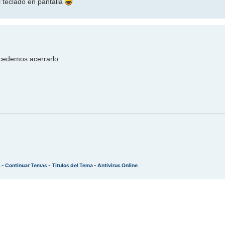
 teclado en pantalla
ocedemos acerrarlo
s
-
Continuar Temas
-
Titulos del Tema
-
Antivirus Online