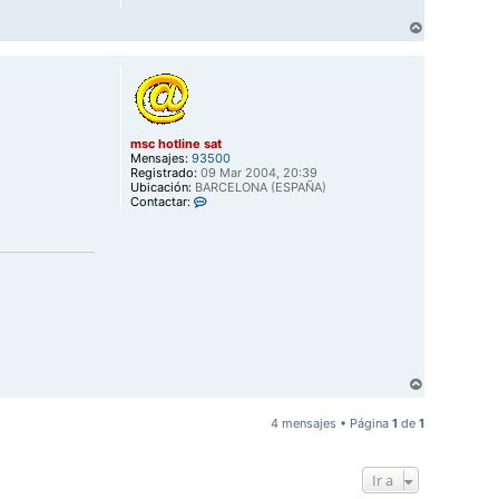
A
r
r
i
b
a
msc hotline sat
Mensajes:
93500
Registrado:
09 Mar 2004, 20:39
Ubicación:
BARCELONA (ESPAÑA)
C
Contactar:
o
n
t
a
c
t
a
r
m
s
c
h
A
o
r
t
r
l
4 mensajes • Página
1
de
1
i
i
n
b
e
a
s
Ir a
a