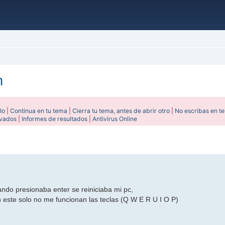
n
lo
|
Continua en tu tema
|
Cierra tu tema, antes de abrir otro
|
No escribas en t
ivados
|
Informes de resultados
|
Antivirus Online
ada
ndo presionaba enter se reiniciaba mi pc,
 este solo no me funcionan las teclas (Q W E R U I O P)