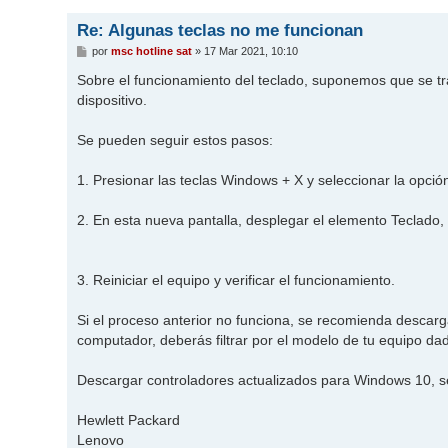
Re: Algunas teclas no me funcionan
M
por
msc hotline sat
»
17 Mar 2021, 10:10
e
n
Sobre el funcionamiento del teclado, suponemos que se tr
s
dispositivo.
a
j
e
Se pueden seguir estos pasos:
1. Presionar las teclas Windows + X y seleccionar la opció
2. En esta nueva pantalla, desplegar el elemento Teclado, 
3. Reiniciar el equipo y verificar el funcionamiento.
Si el proceso anterior no funciona, se recomienda descarga
computador, deberás filtrar por el modelo de tu equipo da
Descargar controladores actualizados para Windows 10, s
Hewlett Packard
Lenovo