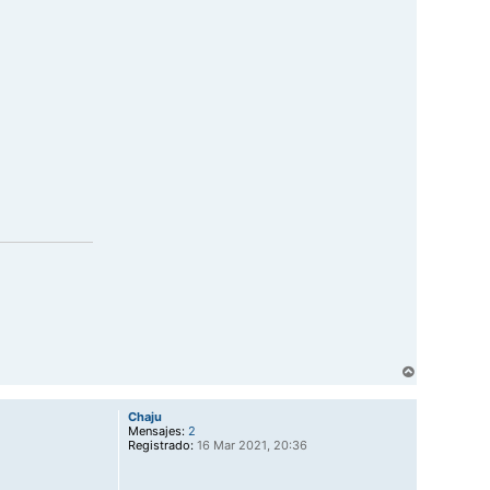
A
r
r
Chaju
i
Mensajes:
2
b
Registrado:
16 Mar 2021, 20:36
a