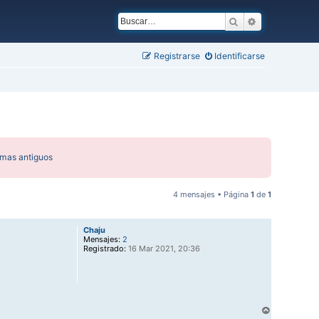
Buscar
Búsqueda ava
Registrarse
Identificarse
emas antiguos
4 mensajes • Página
1
de
1
Chaju
Mensajes:
2
Registrado:
16 Mar 2021, 20:36
A