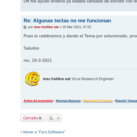
Uff me ayudo enserio ya estaba cansado de escribir con el
a
j
e
Re: Algunas teclas no me funcionan
M
por
msc hotline sat
»
18 Mar 2021, 07:53
e
n
Pues lo celebramos y dando el Tema por solucionado, pr
s
a
j
Saludos
e
ms, 18-3-2021
msc hotline sat
Virus Research Engineer
Antes de preguntar
-
Normas Basicas
-
Mensajes Privados
-
Repetir Tema
Cerrado
Volver a “Foro Software”