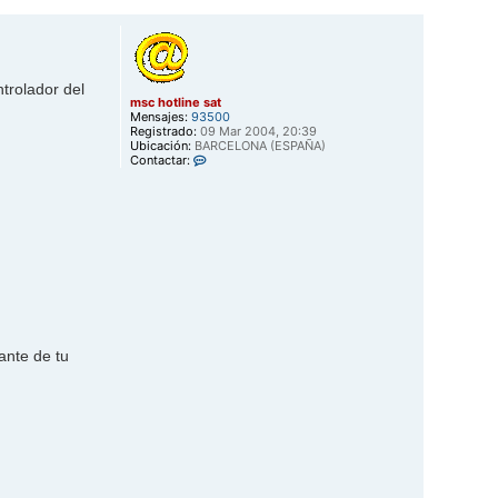
r
r
i
b
a
trolador del
msc hotline sat
Mensajes:
93500
Registrado:
09 Mar 2004, 20:39
Ubicación:
BARCELONA (ESPAÑA)
C
Contactar:
o
n
t
a
c
t
a
r
m
s
c
h
o
ante de tu
t
l
i
n
e
s
a
t