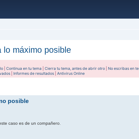
a lo máximo posible
lo
|
Continua en tu tema
|
Cierra tu tema, antes de abrir otro
|
No escribas en t
ivados
|
Informes de resultados
|
Antivirus Online
ada
mo posible
 este caso es de un compañero.