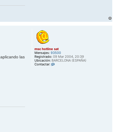
A
r
r
i
b
a
msc hotline sat
Mensajes:
93500
Registrado:
09 Mar 2004, 20:39
 aplicando las
Ubicación:
BARCELONA (ESPAÑA)
C
Contactar:
o
n
t
a
c
t
a
r
m
s
c
h
o
t
l
i
n