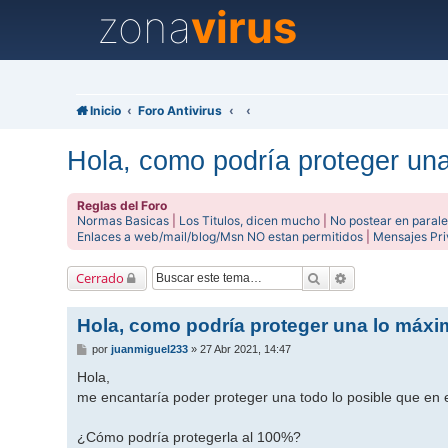
zona
virus
Inicio
Foro Antivirus
Hola, como podría proteger un
Reglas del Foro
Normas Basicas
|
Los Titulos, dicen mucho
|
No postear en parale
Enlaces a web/mail/blog/Msn NO estan permitidos
|
Mensajes Pr
Buscar
Búsqueda avanz
Cerrado
Hola, como podría proteger una lo máxi
M
por
juanmiguel233
»
27 Abr 2021, 14:47
e
n
Hola,
s
me encantaría poder proteger una todo lo posible que en
a
j
e
¿Cómo podría protegerla al 100%?