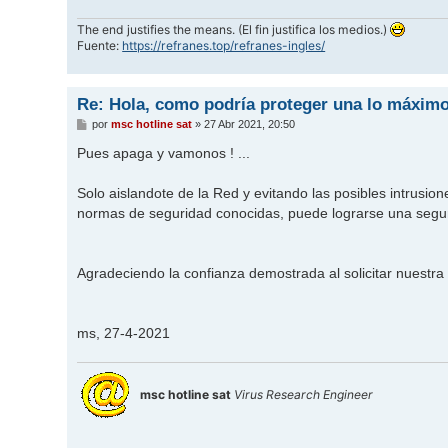
The end justifies the means. (El fin justifica los medios.)
Fuente:
https://refranes.top/refranes-ingles/
Re: Hola, como podría proteger una lo máximo
M
por
msc hotline sat
»
27 Abr 2021, 20:50
e
n
Pues apaga y vamonos ! ...
s
a
j
Solo aislandote de la Red y evitando las posibles intrusi
e
normas de seguridad conocidas, puede lograrse una seguri
Agradeciendo la confianza demostrada al solicitar nuestr
ms, 27-4-2021
msc hotline sat
Virus Research Engineer