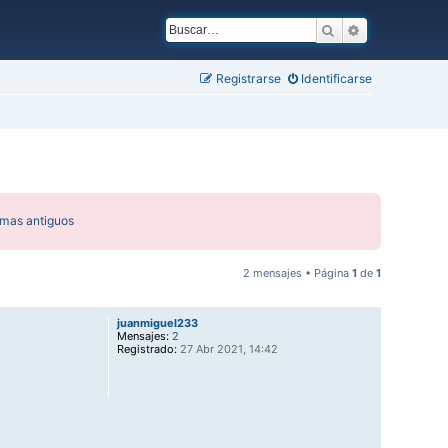
Buscar
Búsqueda ava
Registrarse
Identificarse
emas antiguos
2 mensajes • Página
1
de
1
juanmiguel233
Mensajes:
2
Registrado:
27 Abr 2021, 14:42