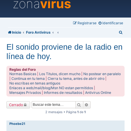
zona
virus
Registrarse
Identificarse
B
Inicio
Foro Antivirus
u
El sonido proviene de la radio en
s
línea de hoy.
c
a
Reglas del Foro
r
Normas Basicas
|
Los Titulos, dicen mucho
|
No postear en paralelo
|
Continua en tu tema
|
Cierra tu tema, antes de abrir otro
|
No escribas en temas antiguos
Enlaces a web/mail/blog/Msn NO estan permitidos
|
Mensajes Privados
|
Informes de resultados
|
Antivirus Online
Buscar
Búsqueda avanzada
Cerrado
2 mensajes • Página
1
de
1
Phoebe21