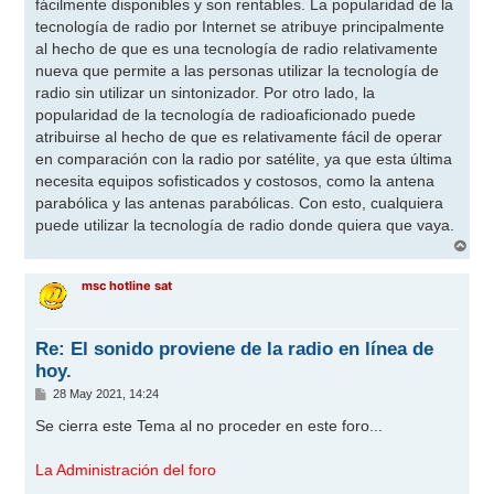
fácilmente disponibles y son rentables. La popularidad de la
tecnología de radio por Internet se atribuye principalmente
al hecho de que es una tecnología de radio relativamente
nueva que permite a las personas utilizar la tecnología de
radio sin utilizar un sintonizador. Por otro lado, la
popularidad de la tecnología de radioaficionado puede
atribuirse al hecho de que es relativamente fácil de operar
en comparación con la radio por satélite, ya que esta última
necesita equipos sofisticados y costosos, como la antena
parabólica y las antenas parabólicas. Con esto, cualquiera
puede utilizar la tecnología de radio donde quiera que vaya.
A
r
r
msc hotline sat
i
b
a
Re: El sonido proviene de la radio en línea de
hoy.
M
28 May 2021, 14:24
e
n
Se cierra este Tema al no proceder en este foro...
s
a
j
La Administración del foro
e