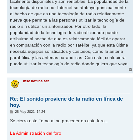
fácilmente disponibles y son rentables. La popularidad de la
tecnología de radio por Internet se atribuye principalmente
al hecho de que es una tecnología de radio relativamente
nueva que permite a las personas utilizar la tecnología de
radio sin utilizar un sintonizador. Por otro lado, la
popularidad de la tecnología de radioaficionado puede
atribuirse al hecho de que es relativamente fácil de operar
en comparación con la radio por satélite, ya que esta última
necesita equipos sofisticados y costosos, como la antena
parabólica y las antenas parabólicas. Con esto, cualquiera
puede utilizar la tecnología de radio donde quiera que vaya.
A
r
r
msc hotline sat
i
b
a
Re: El sonido proviene de la radio en línea de
hoy.
M
28 May 2021, 14:24
e
n
Se cierra este Tema al no proceder en este foro...
s
a
j
La Administración del foro
e