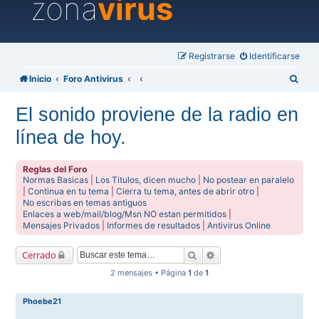
zona
virus
Registrarse
Identificarse
B
Inicio
Foro Antivirus
u
El sonido proviene de la radio en
s
línea de hoy.
c
a
Reglas del Foro
r
Normas Basicas
|
Los Titulos, dicen mucho
|
No postear en paralelo
|
Continua en tu tema
|
Cierra tu tema, antes de abrir otro
|
No escribas en temas antiguos
Enlaces a web/mail/blog/Msn NO estan permitidos
|
Mensajes Privados
|
Informes de resultados
|
Antivirus Online
Buscar
Búsqueda avanzada
Cerrado
2 mensajes • Página
1
de
1
Phoebe21