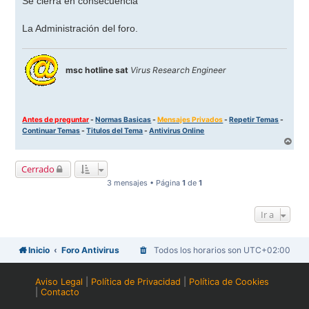
Se cierra en consecuencia
La Administración del foro.
msc hotline sat
Virus Research Engineer
Antes de preguntar
-
Normas Basicas
-
Mensajes Privados
-
Repetir Temas
-
Continuar Temas
-
Titulos del Tema
-
Antivirus Online
A
r
r
Cerrado
i
b
3 mensajes • Página
1
de
1
a
Ir a
Inicio
Foro Antivirus
Todos los horarios son
UTC+02:00
Aviso Legal
|
Política de Privacidad
|
Política de Cookies
|
Contacto