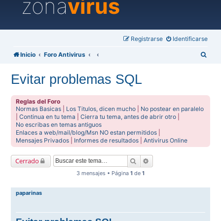
zona
virus
Registrarse
Identificarse
B
Inicio
Foro Antivirus
u
Evitar problemas SQL
s
c
Reglas del Foro
a
Normas Basicas
|
Los Titulos, dicen mucho
|
No postear en paralelo
|
Continua en tu tema
|
Cierra tu tema, antes de abrir otro
|
r
No escribas en temas antiguos
Enlaces a web/mail/blog/Msn NO estan permitidos
|
Mensajes Privados
|
Informes de resultados
|
Antivirus Online
Buscar
Búsqueda avanzada
Cerrado
3 mensajes • Página
1
de
1
paparinas