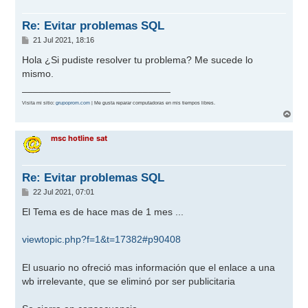
b
a
Re: Evitar problemas SQL
M
21 Jul 2021, 18:16
e
n
Hola ¿Si pudiste resolver tu problema? Me sucede lo
s
mismo.
a
j
___________________________
e
Visita mi sitio:
grupoprom.com
| Me gusta reparar computadoras en mis tiempos libres.
A
r
r
msc hotline sat
i
b
a
Re: Evitar problemas SQL
M
22 Jul 2021, 07:01
e
n
El Tema es de hace mas de 1 mes ...
s
a
j
viewtopic.php?f=1&t=17382#p90408
e
El usuario no ofreció mas información que el enlace a una
wb irrelevante, que se eliminó por ser publicitaria