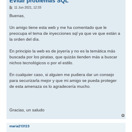
Evitar problemas SQL
M
11 Jun 2021, 12:33
e
n
Buenas,
s
a
j
Un amigo tiene esta web y me ha comentado que le
e
preocupa el tema de inyecciones sql ya que ve que están a
la orden del día.
En principio la web es de joyería y no es la temática más
buscada por los piratas, que quizás tienden más a buscar
nichos tecnológicos o por el estilo.
En cualquier caso, si alguien me pudiera dar un consejo
para securizarla mejor y que mi amigo se pueda proteger
de esta amenaza os lo agradecería mucho.
Gracias, un saludo
A
r
r
maria213123
i