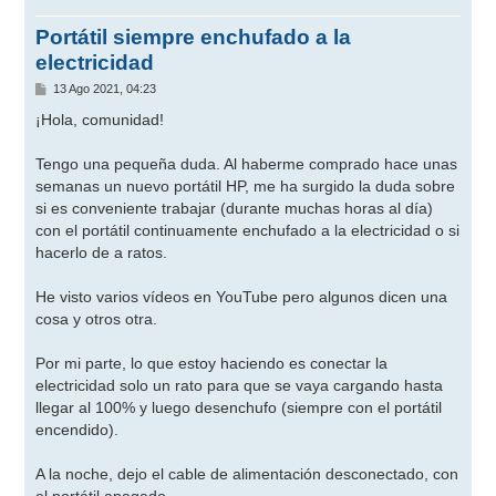
Portátil siempre enchufado a la
electricidad
M
13 Ago 2021, 04:23
e
n
¡Hola, comunidad!
s
a
j
Tengo una pequeña duda. Al haberme comprado hace unas
e
semanas un nuevo portátil HP, me ha surgido la duda sobre
si es conveniente trabajar (durante muchas horas al día)
con el portátil continuamente enchufado a la electricidad o si
hacerlo de a ratos.
He visto varios vídeos en YouTube pero algunos dicen una
cosa y otros otra.
Por mi parte, lo que estoy haciendo es conectar la
electricidad solo un rato para que se vaya cargando hasta
llegar al 100% y luego desenchufo (siempre con el portátil
encendido).
A la noche, dejo el cable de alimentación desconectado, con