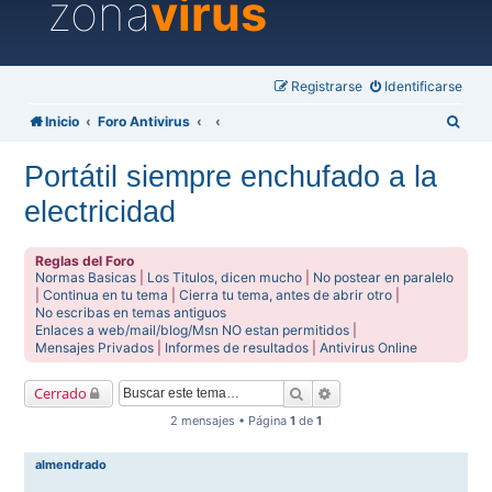
zona
virus
Registrarse
Identificarse
B
Inicio
Foro Antivirus
u
Portátil siempre enchufado a la
s
electricidad
c
a
Reglas del Foro
r
Normas Basicas
|
Los Titulos, dicen mucho
|
No postear en paralelo
|
Continua en tu tema
|
Cierra tu tema, antes de abrir otro
|
No escribas en temas antiguos
Enlaces a web/mail/blog/Msn NO estan permitidos
|
Mensajes Privados
|
Informes de resultados
|
Antivirus Online
Buscar
Búsqueda avanzada
Cerrado
2 mensajes • Página
1
de
1
almendrado