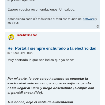
el portátil apagado.
Espero vuestra recomendaciones. Un saludo.
Aprendiendo cada día más sobre el fabuloso mundo del
software
y
los virus.
A
r
r
msc hotline sat
i
b
a
Re: Portátil siempre enchufado a la electricidad
M
13 Ago 2021, 18:25
e
n
Muy acertado lo que nos indica que ya hace:
s
a
j
e
Por mi parte, lo que estoy haciendo es conectar la
electricidad solo un rato para que se vaya cargando
hasta llegar al 100% y luego desenchufo (siempre con
el portátil encendido).
A la noche, dejo el cable de alimentación