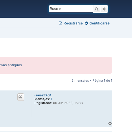
Buscar
Búsqueda ava
Registrarse
Identificarse
emas antiguos
2 mensajes • Página
1
de
1
isaias3701
Mensajes:
1
Registrado:
09 Jun 2022, 15:33
A
r
r