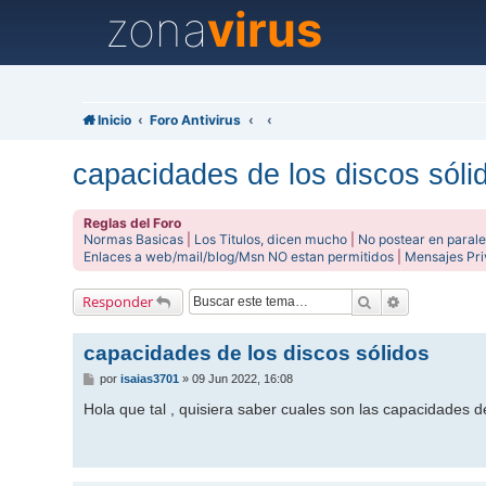
zona
virus
Inicio
Foro Antivirus
capacidades de los discos sóli
Reglas del Foro
Normas Basicas
|
Los Titulos, dicen mucho
|
No postear en parale
Enlaces a web/mail/blog/Msn NO estan permitidos
|
Mensajes Pr
Buscar
Búsqueda av
Responder
capacidades de los discos sólidos
M
por
isaias3701
»
09 Jun 2022, 16:08
e
n
Hola que tal , quisiera saber cuales son las capacidades 
s
a
j
e