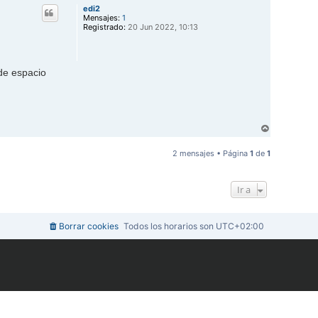
edi2
i
Mensajes:
1
b
Registrado:
20 Jun 2022, 10:13
a
de espacio
A
r
r
2 mensajes • Página
1
de
1
i
b
a
Ir a
Borrar cookies
Todos los horarios son
UTC+02:00