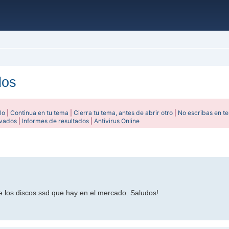
dos
lo
|
Continua en tu tema
|
Cierra tu tema, antes de abrir otro
|
No escribas en t
ivados
|
Informes de resultados
|
Antivirus Online
anzada
de los discos ssd que hay en el mercado. Saludos!