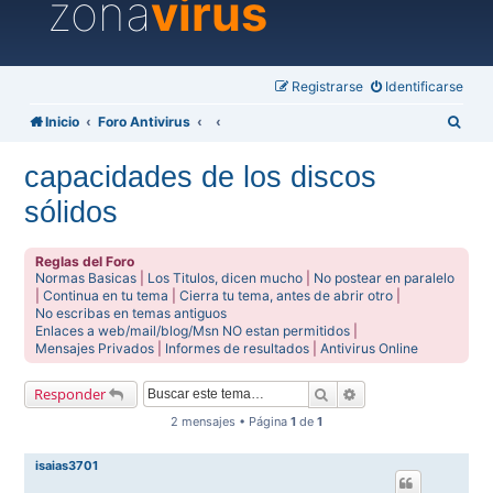
zona
virus
Registrarse
Identificarse
B
Inicio
Foro Antivirus
u
capacidades de los discos
s
sólidos
c
a
Reglas del Foro
r
Normas Basicas
|
Los Titulos, dicen mucho
|
No postear en paralelo
|
Continua en tu tema
|
Cierra tu tema, antes de abrir otro
|
No escribas en temas antiguos
Enlaces a web/mail/blog/Msn NO estan permitidos
|
Mensajes Privados
|
Informes de resultados
|
Antivirus Online
Buscar
Búsqueda avanzada
Responder
2 mensajes • Página
1
de
1
isaias3701