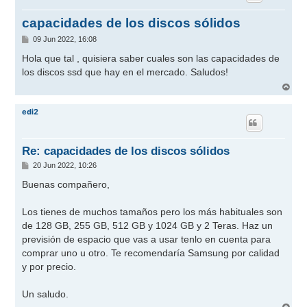
capacidades de los discos sólidos
M
09 Jun 2022, 16:08
e
n
Hola que tal , quisiera saber cuales son las capacidades de
s
los discos ssd que hay en el mercado. Saludos!
a
j
A
e
r
r
edi2
i
b
a
Re: capacidades de los discos sólidos
M
20 Jun 2022, 10:26
e
n
Buenas compañero,
s
a
j
Los tienes de muchos tamaños pero los más habituales son
e
de 128 GB, 255 GB, 512 GB y 1024 GB y 2 Teras. Haz un
previsión de espacio que vas a usar tenlo en cuenta para
comprar uno u otro. Te recomendaría Samsung por calidad
y por precio.
Un saludo.
A