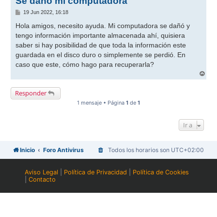
Se dañó mi computadora
M
19 Jun 2022, 16:18
e
n
Hola amigos, necesito ayuda. Mi computadora se dañó y
s
tengo información importante almacenada ahí, quisiera
a
j
saber si hay posibilidad de que toda la información este
e
guardada en el disco duro o simplemente se perdió. En
caso que este, cómo hago para recuperarla?
A
r
r
Responder
i
b
1 mensaje • Página
1
de
1
a
Ir a
Inicio
Foro Antivirus
Todos los horarios son
UTC+02:00
Aviso Legal
|
Política de Privacidad
|
Política de Cookies
|
Contacto