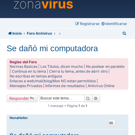
zona
virus
Registrarse
Identificarse
B
Inicio
Foro Antivirus
u
Se dañó mi computadora
s
c
Reglas del Foro
a
Normas Basicas
|
Los Titulos, dicen mucho
|
No postear en paralelo
|
Continua en tu tema
|
Cierra tu tema, antes de abrir otro
|
r
No escribas en temas antiguos
Enlaces a web/mail/blog/Msn NO estan permitidos
|
Mensajes Privados
|
Informes de resultados
|
Antivirus Online
Buscar
Búsqueda avanzada
Responder
1 mensaje • Página
1
de
1
NonaHeller