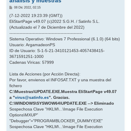
analisis y muestras
M
08 Dic 2022, 02:15
e
n
(7-12-2022 19:23:39 (GMT))
s
EliStartPage v49.07 (c)2022 S.G.H. / Satinfo S.L.
a
j
(Actualizado el 7 de Diciembre del 2022)
e
--------------------------------------------------
Sistema Operativo: Windows 7 Professional (6.1.0) (64 bits)
Usuario: ArgamadeonPS
ID de Usuario: S-1-5-21-3410121453-4057438415-
3671591251-1000
Cadenas Víricas: 57999
Lista de Acciones (por Acción Directa):
Por favor, envienos el INFOSAT.TXT y una muestra del
fichero
C:\Muestras\UPDATE.EXE.Muestra EliStartPage v49.07
a "
virus@satinfo.es
". Gracias.
C:\WINDOWS\SYSWOW64\UPDATE.EXE --> Eliminado
Sospechosa Clave "HKLM\...\Image File Execution
Options\MXUP"
"Debugger"="PROGRAMBLOCKER_DUMMY.EXE"
Sospechosa Clave "HKLM\...\Image File Execution