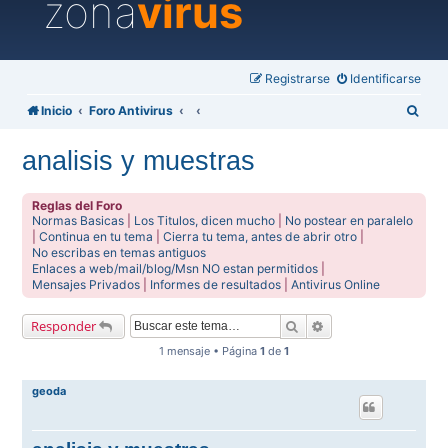
zona
virus
Registrarse
Identificarse
B
Inicio
Foro Antivirus
u
analisis y muestras
s
c
Reglas del Foro
a
Normas Basicas
|
Los Titulos, dicen mucho
|
No postear en paralelo
|
Continua en tu tema
|
Cierra tu tema, antes de abrir otro
|
r
No escribas en temas antiguos
Enlaces a web/mail/blog/Msn NO estan permitidos
|
Mensajes Privados
|
Informes de resultados
|
Antivirus Online
Buscar
Búsqueda avanzada
Responder
1 mensaje • Página
1
de
1
geoda