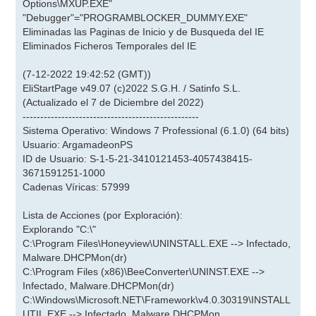
Options\MXUP.EXE"
"Debugger"="PROGRAMBLOCKER_DUMMY.EXE"
Eliminadas las Paginas de Inicio y de Busqueda del IE
Eliminados Ficheros Temporales del IE
(7-12-2022 19:42:52 (GMT))
EliStartPage v49.07 (c)2022 S.G.H. / Satinfo S.L.
(Actualizado el 7 de Diciembre del 2022)
--------------------------------------------------
Sistema Operativo: Windows 7 Professional (6.1.0) (64 bits)
Usuario: ArgamadeonPS
ID de Usuario: S-1-5-21-3410121453-4057438415-
3671591251-1000
Cadenas Víricas: 57999
Lista de Acciones (por Exploración):
Explorando "C:\"
C:\Program Files\Honeyview\UNINSTALL.EXE --> Infectado,
Malware.DHCPMon(dr)
C:\Program Files (x86)\BeeConverter\UNINST.EXE -->
Infectado, Malware.DHCPMon(dr)
C:\Windows\Microsoft.NET\Framework\v4.0.30319\INSTALL
UTIL.EXE --> Infectado, Malware.DHCPMon