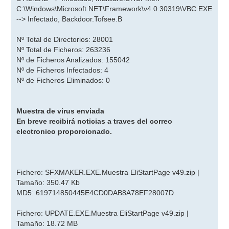
C:\Windows\Microsoft.NET\Framework\v4.0.30319\VBC.EXE
--> Infectado, Backdoor.Tofsee.B
Nº Total de Directorios: 28001
Nº Total de Ficheros: 263236
Nº de Ficheros Analizados: 155042
Nº de Ficheros Infectados: 4
Nº de Ficheros Eliminados: 0
Muestra de virus enviada
En breve recibirá noticias a traves del correo
electronico proporcionado.
Fichero: SFXMAKER.EXE.Muestra EliStartPage v49.zip |
Tamaño: 350.47 Kb
MD5: 619714850445E4CD0DAB8A78EF28007D
Fichero: UPDATE.EXE.Muestra EliStartPage v49.zip |
Tamaño: 18.72 MB