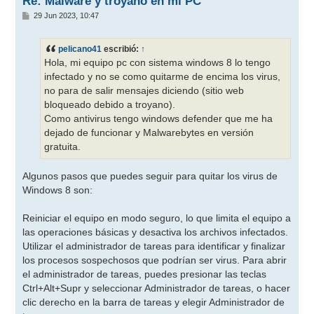
Re: Malware y troyano en mi PC
M
29 Jun 2023, 10:47
e
n
s
pelicano41
escribió:
↑
a
j
Hola, mi equipo pc con sistema windows 8 lo tengo
e
infectado y no se como quitarme de encima los virus,
no para de salir mensajes diciendo (sitio web
bloqueado debido a troyano).
Como antivirus tengo windows defender que me ha
dejado de funcionar y Malwarebytes en versión
gratuita.
Algunos pasos que puedes seguir para quitar los virus de
Windows 8 son:
Reiniciar el equipo en modo seguro, lo que limita el equipo a
las operaciones básicas y desactiva los archivos infectados.
Utilizar el administrador de tareas para identificar y finalizar
los procesos sospechosos que podrían ser virus. Para abrir
el administrador de tareas, puedes presionar las teclas
Ctrl+Alt+Supr y seleccionar Administrador de tareas, o hacer
clic derecho en la barra de tareas y elegir Administrador de