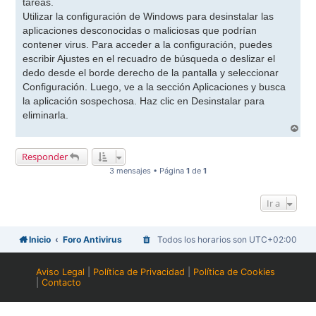
tareas.
Utilizar la configuración de Windows para desinstalar las
aplicaciones desconocidas o maliciosas que podrían
contener virus. Para acceder a la configuración, puedes
escribir Ajustes en el recuadro de búsqueda o deslizar el
dedo desde el borde derecho de la pantalla y seleccionar
Configuración. Luego, ve a la sección Aplicaciones y busca
la aplicación sospechosa. Haz clic en Desinstalar para
eliminarla.
A
r
r
Responder
i
b
3 mensajes • Página
1
de
1
a
Ir a
Inicio
Foro Antivirus
Todos los horarios son
UTC+02:00
Aviso Legal
|
Política de Privacidad
|
Política de Cookies
|
Contacto