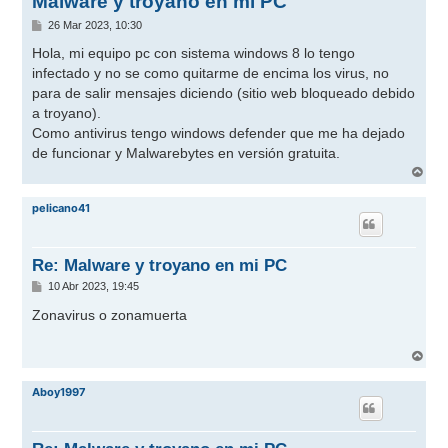
Malware y troyano en mi PC
M
26 Mar 2023, 10:30
e
n
Hola, mi equipo pc con sistema windows 8 lo tengo
s
infectado y no se como quitarme de encima los virus, no
a
j
para de salir mensajes diciendo (sitio web bloqueado debido
e
a troyano).
Como antivirus tengo windows defender que me ha dejado
de funcionar y Malwarebytes en versión gratuita.
A
r
r
pelicano41
i
b
a
Re: Malware y troyano en mi PC
M
10 Abr 2023, 19:45
e
n
Zonavirus o zonamuerta
s
a
j
A
e
r
r
Aboy1997
i
b
a