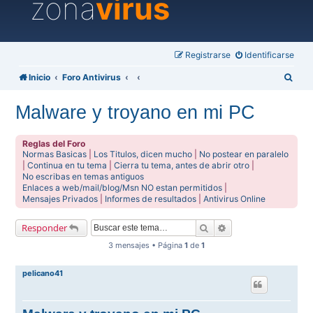
zona
virus
Registrarse
Identificarse
B
Inicio
Foro Antivirus
u
Malware y troyano en mi PC
s
c
Reglas del Foro
a
Normas Basicas
|
Los Titulos, dicen mucho
|
No postear en paralelo
|
Continua en tu tema
|
Cierra tu tema, antes de abrir otro
|
r
No escribas en temas antiguos
Enlaces a web/mail/blog/Msn NO estan permitidos
|
Mensajes Privados
|
Informes de resultados
|
Antivirus Online
Buscar
Búsqueda avanzada
Responder
3 mensajes • Página
1
de
1
pelicano41