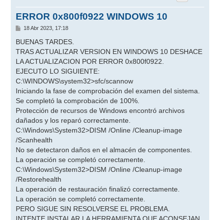
ERROR 0x800f0922 WINDOWS 10
M
18 Abr 2023, 17:18
e
n
BUENAS TARDES.
s
TRAS ACTUALIZAR VERSION EN WINDOWS 10 DESHACE
a
j
LA ACTUALIZACION POR ERROR 0x800f0922.
e
EJECUTO LO SIGUIENTE:
C:\WINDOWS\system32>sfc/scannow
Iniciando la fase de comprobación del examen del sistema.
Se completó la comprobación de 100%.
Protección de recursos de Windows encontró archivos
dañados y los reparó correctamente.
C:\Windows\System32>DISM /Online /Cleanup-image
/Scanhealth
No se detectaron daños en el almacén de componentes.
La operación se completó correctamente.
C:\Windows\System32>DISM /Online /Cleanup-image
/Restorehealth
La operación de restauración finalizó correctamente.
La operación se completó correctamente.
PERO SIGUE SIN RESOLVERSE EL PROBLEMA.
INTENTE INSTALAR LA HERRAMIENTA QUE ACONSEJAN