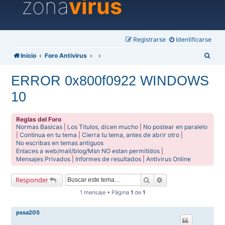
zona
virus
Registrarse
Identificarse
B
Inicio
Foro Antivirus
u
ERROR 0x800f0922 WINDOWS
s
10
c
a
Reglas del Foro
r
Normas Basicas
|
Los Titulos, dicen mucho
|
No postear en paralelo
|
Continua en tu tema
|
Cierra tu tema, antes de abrir otro
|
No escribas en temas antiguos
Enlaces a web/mail/blog/Msn NO estan permitidos
|
Mensajes Privados
|
Informes de resultados
|
Antivirus Online
Buscar
Búsqueda avanzada
Responder
1 mensaje • Página
1
de
1
pssa205