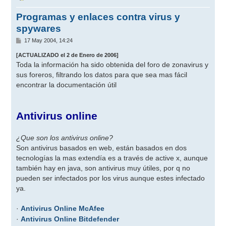
Programas y enlaces contra virus y
spywares
M
17 May 2004, 14:24
e
n
[ACTUALIZADO el 2 de Enero de 2006]
s
Toda la información ha sido obtenida del foro de zonavirus y
a
j
sus foreros, filtrando los datos para que sea mas fácil
e
encontrar la documentación útil
Antivirus online
¿Que son los antivirus online?
Son antivirus basados en web, están basados en dos
tecnologías la mas extendía es a través de active x, aunque
también hay en java, son antivirus muy útiles, por q no
pueden ser infectados por los virus aunque estes infectado
ya.
·
Antivirus Online McAfee
·
Antivirus Online Bitdefender