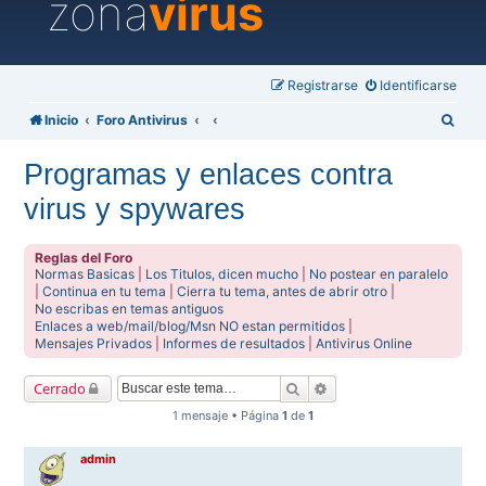
zona
virus
Registrarse
Identificarse
B
Inicio
Foro Antivirus
u
Programas y enlaces contra
s
virus y spywares
c
a
Reglas del Foro
r
Normas Basicas
|
Los Titulos, dicen mucho
|
No postear en paralelo
|
Continua en tu tema
|
Cierra tu tema, antes de abrir otro
|
No escribas en temas antiguos
Enlaces a web/mail/blog/Msn NO estan permitidos
|
Mensajes Privados
|
Informes de resultados
|
Antivirus Online
Buscar
Búsqueda avanzada
Cerrado
1 mensaje • Página
1
de
1
admin