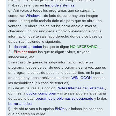
Ejemplo: mxhsjxhsga1237493021%dffg$$$hdhdhsjs
f).-Después entras en
Inicio de sistemas
g:- Ahí veras a todos los programas que se cargan al
comenzar
Windows
…de lado derecho hay una imagen
como un pequeño teclado dale clic para que se abra una
ventana…y ahora iras de arriba hacia abajo o inversa…
chécando uno por uno cada archivo y ayudándote con la
información que te sale lado derecho donde dice base de
datos iras haciendo lo siguiente:
1.-
deshabiltar todas
las que te digan
NO NECESARIO
…
2.-
Eliminar todas
las que te digan : virus, troyano,
innecesario, etc.
3.-en caso de que no te salga información sobre un
programa, debes de ver de que programa es, si vez que es
un programa conocido pues no lo deshabilites, en la parte
de abajo hay unos archivos que dicen
WINLOGON
esos no
los deshabilites (en caso de tenerlos)
h).- de ahí te iras a la opción
Partes Internas del Sistemas
y
oprimes la
opción comprobar
y si te sale algo en la ventana
de abajo le das
reparar los problemas seleccionado
y le das
borrar a todos
.
i).- de ahí te vas a la opción
BHOs
y eliminas las cadenas
que no están en verde