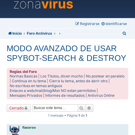
zona
virus
Registrarse
Identificarse
B
Inicio
Foro Antivirus
u
MODO AVANZADO DE USAR
s
SPYBOT-SEARCH & DESTROY
c
a
Reglas del Foro
r
Normas Basicas
|
Los Titulos, dicen mucho
|
No postear en paralelo
|
Continua en tu tema
|
Cierra tu tema, antes de abrir otro
|
No escribas en temas antiguos
Enlaces a web/mail/blog/Msn NO estan permitidos
|
Mensajes Privados
|
Informes de resultados
|
Antivirus Online
Buscar
Búsqueda avanzada
Cerrado
1 mensaje • Página
1
de
1
flacoroo