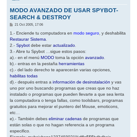
MODO AVANZADO DE USAR SPYBOT-
SEARCH & DESTROY
M
21 Oct 2005, 17:06
e
n
1.- Enciende tu computadora en
modo seguro
, y deshabilita
s
Restaurar Sistema
.
a
j
2.-
Spybot
debe estar
actualizado
.
e
3.- Abre tu Spybot …sigue estos pasos:
a).- en el menú
MODO
toma la opción
avanzado
.
b).- entras en la pestaña
herramientas
c).- del lado derecho te aparecerán varias opciones,
habilitas todas
d).- después entras a
información de desinstalación
y vas
uno por uno buscando programas que creas que no haz
instalado o programas que pueden llevarte a que sea lenta
la computadora o tenga fallas, como toolsbars, programas
gratuitos para mejorar el puntero del Mouse, emoticons,
etc…
e).- También debes
eliminar cadenas
de programas que
están solas o que no hagan referencia a un programa
especifico.