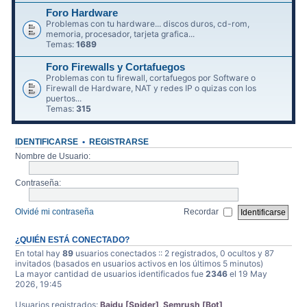
Foro Hardware
Problemas con tu hardware... discos duros, cd-rom,
memoria, procesador, tarjeta grafica...
Temas:
1689
Foro Firewalls y Cortafuegos
Problemas con tu firewall, cortafuegos por Software o
Firewall de Hardware, NAT y redes IP o quizas con los
puertos...
Temas:
315
IDENTIFICARSE
•
REGISTRARSE
Nombre de Usuario:
Contraseña:
Olvidé mi contraseña
Recordar
¿QUIÉN ESTÁ CONECTADO?
En total hay
89
usuarios conectados :: 2 registrados, 0 ocultos y 87
invitados (basados en usuarios activos en los últimos 5 minutos)
La mayor cantidad de usuarios identificados fue
2346
el 19 May
2026, 19:45
Usuarios registrados:
Baidu [Spider]
,
Semrush [Bot]