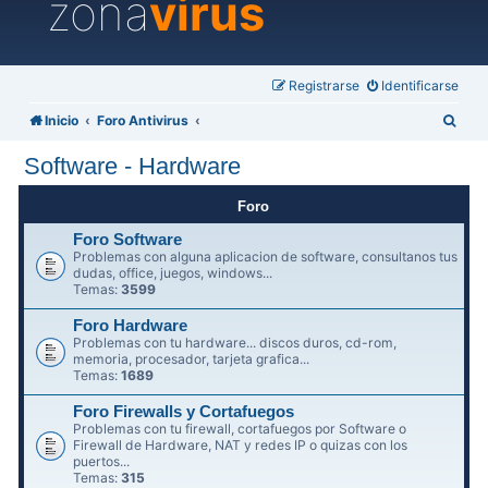
zona
virus
Registrarse
Identificarse
B
Inicio
Foro Antivirus
u
Software - Hardware
s
c
Foro
a
Foro Software
Problemas con alguna aplicacion de software, consultanos tus
r
dudas, office, juegos, windows...
Temas:
3599
Foro Hardware
Problemas con tu hardware... discos duros, cd-rom,
memoria, procesador, tarjeta grafica...
Temas:
1689
Foro Firewalls y Cortafuegos
Problemas con tu firewall, cortafuegos por Software o
Firewall de Hardware, NAT y redes IP o quizas con los
puertos...
Temas:
315