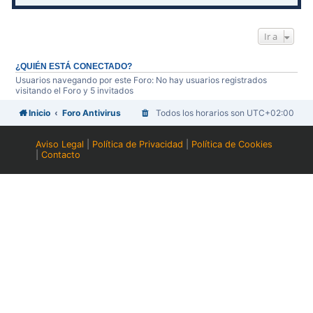
Ir a
¿QUIÉN ESTÁ CONECTADO?
Usuarios navegando por este Foro: No hay usuarios registrados
visitando el Foro y 5 invitados
Inicio
Foro Antivirus
Todos los horarios son
UTC+02:00
Aviso Legal
|
Política de Privacidad
|
Política de Cookies
|
Contacto