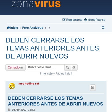
zona
virus
Registrarse
Identificarse
B
Inicio
Foro Antivirus
u
DEBEN CERRARSE LOS
s
TEMAS ANTERIORES ANTES
c
a
DE ABRIR NUEVOS
r
Buscar
Búsqueda avanzada
Cerrado
1 mensaje • Página
1
de
1
msc hotline sat
DEBEN CERRARSE LOS TEMAS
ANTERIORES ANTES DE ABRIR NUEVOS
M
03 Abr 2007, 14:53