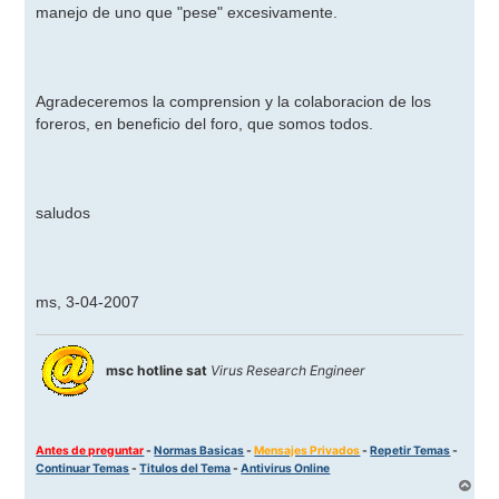
manejo de uno que "pese" excesivamente.
Agradeceremos la comprension y la colaboracion de los
foreros, en beneficio del foro, que somos todos.
saludos
ms, 3-04-2007
msc hotline sat
Virus Research Engineer
Antes de preguntar
-
Normas Basicas
-
Mensajes Privados
-
Repetir Temas
-
Continuar Temas
-
Titulos del Tema
-
Antivirus Online
A