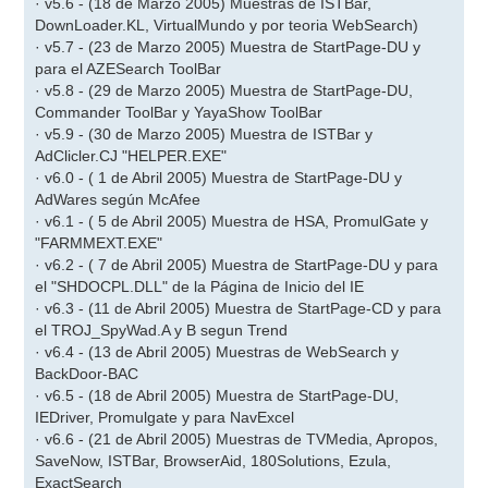
· v5.6 - (18 de Marzo 2005) Muestras de ISTBar,
DownLoader.KL, VirtualMundo y por teoria WebSearch)
· v5.7 - (23 de Marzo 2005) Muestra de StartPage-DU y
para el AZESearch ToolBar
· v5.8 - (29 de Marzo 2005) Muestra de StartPage-DU,
Commander ToolBar y YayaShow ToolBar
· v5.9 - (30 de Marzo 2005) Muestra de ISTBar y
AdClicler.CJ "HELPER.EXE"
· v6.0 - ( 1 de Abril 2005) Muestra de StartPage-DU y
AdWares según McAfee
· v6.1 - ( 5 de Abril 2005) Muestra de HSA, PromulGate y
"FARMMEXT.EXE"
· v6.2 - ( 7 de Abril 2005) Muestra de StartPage-DU y para
el "SHDOCPL.DLL" de la Página de Inicio del IE
· v6.3 - (11 de Abril 2005) Muestra de StartPage-CD y para
el TROJ_SpyWad.A y B segun Trend
· v6.4 - (13 de Abril 2005) Muestras de WebSearch y
BackDoor-BAC
· v6.5 - (18 de Abril 2005) Muestra de StartPage-DU,
IEDriver, Promulgate y para NavExcel
· v6.6 - (21 de Abril 2005) Muestras de TVMedia, Apropos,
SaveNow, ISTBar, BrowserAid, 180Solutions, Ezula,
ExactSearch