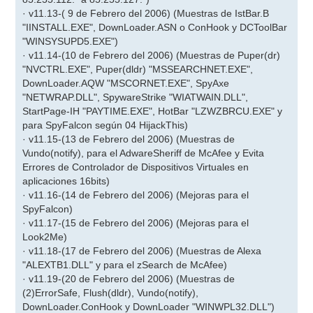
· v11.13-( 9 de Febrero del 2006) (Muestras de IstBar.B
"IINSTALL.EXE", DownLoader.ASN o ConHook y DCToolBar
"WINSYSUPD5.EXE")
· v11.14-(10 de Febrero del 2006) (Muestras de Puper(dr)
"NVCTRL.EXE", Puper(dldr) "MSSEARCHNET.EXE",
DownLoader.AQW "MSCORNET.EXE", SpyAxe
"NETWRAP.DLL", SpywareStrike "WIATWAIN.DLL",
StartPage-IH "PAYTIME.EXE", HotBar "LZWZBRCU.EXE" y
para SpyFalcon según 04 HijackThis)
· v11.15-(13 de Febrero del 2006) (Muestras de
Vundo(notify), para el AdwareSheriff de McAfee y Evita
Errores de Controlador de Dispositivos Virtuales en
aplicaciones 16bits)
· v11.16-(14 de Febrero del 2006) (Mejoras para el
SpyFalcon)
· v11.17-(15 de Febrero del 2006) (Mejoras para el
Look2Me)
· v11.18-(17 de Febrero del 2006) (Muestras de Alexa
"ALEXTB1.DLL" y para el zSearch de McAfee)
· v11.19-(20 de Febrero del 2006) (Muestras de
(2)ErrorSafe, Flush(dldr), Vundo(notify),
DownLoader.ConHook y DownLoader "WINWPL32.DLL")