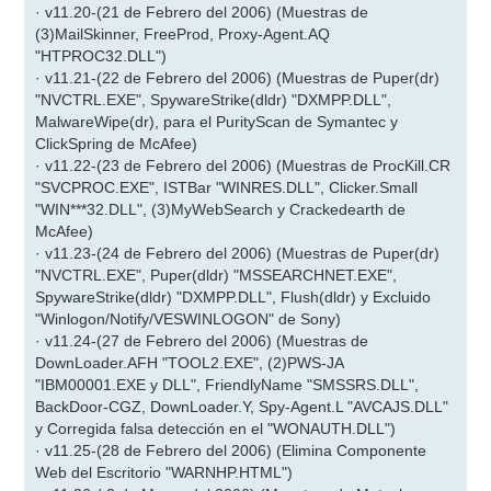
· v11.20-(21 de Febrero del 2006) (Muestras de
(3)MailSkinner, FreeProd, Proxy-Agent.AQ
"HTPROC32.DLL")
· v11.21-(22 de Febrero del 2006) (Muestras de Puper(dr)
"NVCTRL.EXE", SpywareStrike(dldr) "DXMPP.DLL",
MalwareWipe(dr), para el PurityScan de Symantec y
ClickSpring de McAfee)
· v11.22-(23 de Febrero del 2006) (Muestras de ProcKill.CR
"SVCPROC.EXE", ISTBar "WINRES.DLL", Clicker.Small
"WIN***32.DLL", (3)MyWebSearch y Crackedearth de
McAfee)
· v11.23-(24 de Febrero del 2006) (Muestras de Puper(dr)
"NVCTRL.EXE", Puper(dldr) "MSSEARCHNET.EXE",
SpywareStrike(dldr) "DXMPP.DLL", Flush(dldr) y Excluido
"Winlogon/Notify/VESWINLOGON" de Sony)
· v11.24-(27 de Febrero del 2006) (Muestras de
DownLoader.AFH "TOOL2.EXE", (2)PWS-JA
"IBM00001.EXE y DLL", FriendlyName "SMSSRS.DLL",
BackDoor-CGZ, DownLoader.Y, Spy-Agent.L "AVCAJS.DLL"
y Corregida falsa detección en el "WONAUTH.DLL")
· v11.25-(28 de Febrero del 2006) (Elimina Componente
Web del Escritorio "WARNHP.HTML")