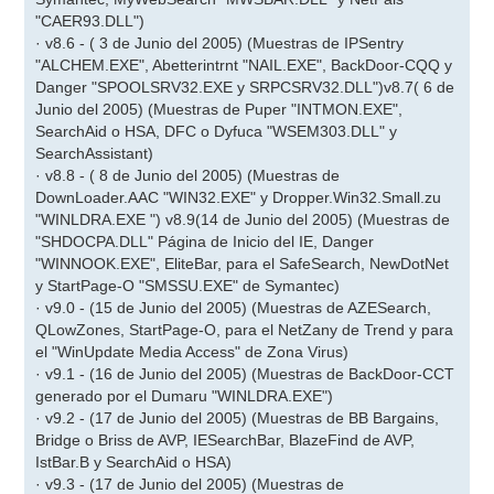
"CAER93.DLL")
· v8.6 - ( 3 de Junio del 2005) (Muestras de IPSentry
"ALCHEM.EXE", Abetterintrnt "NAIL.EXE", BackDoor-CQQ y
Danger "SPOOLSRV32.EXE y SRPCSRV32.DLL")v8.7( 6 de
Junio del 2005) (Muestras de Puper "INTMON.EXE",
SearchAid o HSA, DFC o Dyfuca "WSEM303.DLL" y
SearchAssistant)
· v8.8 - ( 8 de Junio del 2005) (Muestras de
DownLoader.AAC "WIN32.EXE" y Dropper.Win32.Small.zu
"WINLDRA.EXE ") v8.9(14 de Junio del 2005) (Muestras de
"SHDOCPA.DLL" Página de Inicio del IE, Danger
"WINNOOK.EXE", EliteBar, para el SafeSearch, NewDotNet
y StartPage-O "SMSSU.EXE" de Symantec)
· v9.0 - (15 de Junio del 2005) (Muestras de AZESearch,
QLowZones, StartPage-O, para el NetZany de Trend y para
el "WinUpdate Media Access" de Zona Virus)
· v9.1 - (16 de Junio del 2005) (Muestras de BackDoor-CCT
generado por el Dumaru "WINLDRA.EXE")
· v9.2 - (17 de Junio del 2005) (Muestras de BB Bargains,
Bridge o Briss de AVP, IESearchBar, BlazeFind de AVP,
IstBar.B y SearchAid o HSA)
· v9.3 - (17 de Junio del 2005) (Muestras de