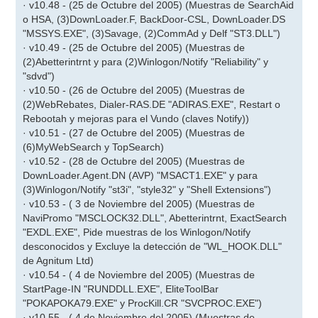
· v10.48 - (25 de Octubre del 2005) (Muestras de SearchAid
o HSA, (3)DownLoader.F, BackDoor-CSL, DownLoader.DS
"MSSYS.EXE", (3)Savage, (2)CommAd y Delf "ST3.DLL")
· v10.49 - (25 de Octubre del 2005) (Muestras de
(2)Abetterintrnt y para (2)Winlogon/Notify "Reliability" y
"sdvd")
· v10.50 - (26 de Octubre del 2005) (Muestras de
(2)WebRebates, Dialer-RAS.DE "ADIRAS.EXE", Restart o
Rebootah y mejoras para el Vundo (claves Notify))
· v10.51 - (27 de Octubre del 2005) (Muestras de
(6)MyWebSearch y TopSearch)
· v10.52 - (28 de Octubre del 2005) (Muestras de
DownLoader.Agent.DN (AVP) "MSACT1.EXE" y para
(3)Winlogon/Notify "st3i", "style32" y "Shell Extensions")
· v10.53 - ( 3 de Noviembre del 2005) (Muestras de
NaviPromo "MSCLOCK32.DLL", Abetterintrnt, ExactSearch
"EXDL.EXE", Pide muestras de los Winlogon/Notify
desconocidos y Excluye la detección de "WL_HOOK.DLL"
de Agnitum Ltd)
· v10.54 - ( 4 de Noviembre del 2005) (Muestras de
StartPage-IN "RUNDDLL.EXE", EliteToolBar
"POKAPOKA79.EXE" y ProcKill.CR "SVCPROC.EXE")
· v10.55 - ( 4 de Noviembre del 2005) (Muestras de