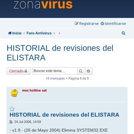
zona
virus
Registrarse
Identificarse
B
Inicio
Foro Antivirus
u
HISTORIAL de revisiones del
s
ELISTARA
c
a
Buscar
Búsqueda avanzada
Cerrado
r
14 mensajes • Página
1
de
1
msc hotline sat
HISTORIAL de revisiones del ELISTARA
M
24 Jul 2008, 14:59
e
n
· v1.9 - (26 de Mayo 2004) Elimina SYSTEM32.EXE
s