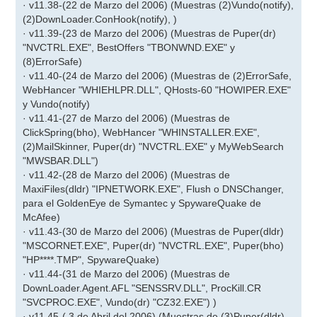
· v11.38-(22 de Marzo del 2006) (Muestras (2)Vundo(notify),
(2)DownLoader.ConHook(notify), )
· v11.39-(23 de Marzo del 2006) (Muestras de Puper(dr)
"NVCTRL.EXE", BestOffers "TBONWND.EXE" y
(8)ErrorSafe)
· v11.40-(24 de Marzo del 2006) (Muestras de (2)ErrorSafe,
WebHancer "WHIEHLPR.DLL", QHosts-60 "HOWIPER.EXE"
y Vundo(notify)
· v11.41-(27 de Marzo del 2006) (Muestras de
ClickSpring(bho), WebHancer "WHINSTALLER.EXE",
(2)MailSkinner, Puper(dr) "NVCTRL.EXE" y MyWebSearch
"MWSBAR.DLL")
· v11.42-(28 de Marzo del 2006) (Muestras de
MaxiFiles(dldr) "IPNETWORK.EXE", Flush o DNSChanger,
para el GoldenEye de Symantec y SpywareQuake de
McAfee)
· v11.43-(30 de Marzo del 2006) (Muestras de Puper(dldr)
"MSCORNET.EXE", Puper(dr) "NVCTRL.EXE", Puper(bho)
"HP****.TMP", SpywareQuake)
· v11.44-(31 de Marzo del 2006) (Muestras de
DownLoader.Agent.AFL "SENSSRV.DLL", ProcKill.CR
"SVCPROC.EXE", Vundo(dr) "CZ32.EXE") )
· v11.45-( 3 de Abril del 2006) (Muestras de (3)Puper(dldr)