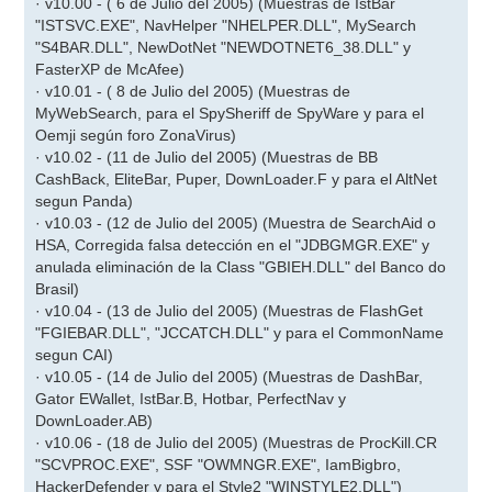
· v10.00 - ( 6 de Julio del 2005) (Muestras de IstBar
"ISTSVC.EXE", NavHelper "NHELPER.DLL", MySearch
"S4BAR.DLL", NewDotNet "NEWDOTNET6_38.DLL" y
FasterXP de McAfee)
· v10.01 - ( 8 de Julio del 2005) (Muestras de
MyWebSearch, para el SpySheriff de SpyWare y para el
Oemji según foro ZonaVirus)
· v10.02 - (11 de Julio del 2005) (Muestras de BB
CashBack, EliteBar, Puper, DownLoader.F y para el AltNet
segun Panda)
· v10.03 - (12 de Julio del 2005) (Muestra de SearchAid o
HSA, Corregida falsa detección en el "JDBGMGR.EXE" y
anulada eliminación de la Class "GBIEH.DLL" del Banco do
Brasil)
· v10.04 - (13 de Julio del 2005) (Muestras de FlashGet
"FGIEBAR.DLL", "JCCATCH.DLL" y para el CommonName
segun CAI)
· v10.05 - (14 de Julio del 2005) (Muestras de DashBar,
Gator EWallet, IstBar.B, Hotbar, PerfectNav y
DownLoader.AB)
· v10.06 - (18 de Julio del 2005) (Muestras de ProcKill.CR
"SCVPROC.EXE", SSF "OWMNGR.EXE", IamBigbro,
HackerDefender y para el Style2 "WINSTYLE2.DLL")