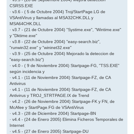
CSRSS.EXE
· v3.6 - ( 5 de Octubre 2004) Troj/StartPage.LG de
VSAntiVirus y llamadas al MSA32CHK.DLL y
MSA64CHK.DLL
· v3.7 - (21 de Octubre 2004) "Systime.exe", "Wintime.exe"
y "Dktime.exe"
· v3.8 - (22 de Octubre 2004) "easy-search.biz",
"runwin32.exe" y "wininet32.exe"
· v3.9 - (25 de Octubre 2004) Mejorado la deteccion de
"easy-search.biz")
· v4.0 - ( 9 de Noviembre 2004) Startpage-FG, "TSS.EXE"
según incidencia y
· v4.1 - (11 de Noviembre 2004) Startpage-FZ, de CA
Antivirus
· v4.1 - (11 de Noviembre 2004) Startpage-FZ, de CA
Antivirus y TROJ_STRTPAGE.IX de Trend
· v4.2 - (26 de Noviembre 2004) Startpage-FK y FN, de
McAfee y StartPage.FG de VSAntiVirus
· v4.3 - (28 de Diciembre 2004) Startpage-BN
· v4.4 - (24 de Enero 2005) Elimina Ficheros Temporales de
Internet
· v4.5 - (27 de Enero 2005) Startpage-DU