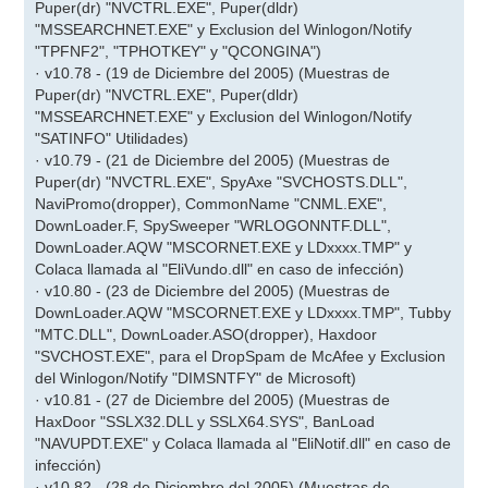
Puper(dr) "NVCTRL.EXE", Puper(dldr)
"MSSEARCHNET.EXE" y Exclusion del Winlogon/Notify
"TPFNF2", "TPHOTKEY" y "QCONGINA")
· v10.78 - (19 de Diciembre del 2005) (Muestras de
Puper(dr) "NVCTRL.EXE", Puper(dldr)
"MSSEARCHNET.EXE" y Exclusion del Winlogon/Notify
"SATINFO" Utilidades)
· v10.79 - (21 de Diciembre del 2005) (Muestras de
Puper(dr) "NVCTRL.EXE", SpyAxe "SVCHOSTS.DLL",
NaviPromo(dropper), CommonName "CNML.EXE",
DownLoader.F, SpySweeper "WRLOGONNTF.DLL",
DownLoader.AQW "MSCORNET.EXE y LDxxxx.TMP" y
Colaca llamada al "EliVundo.dll" en caso de infección)
· v10.80 - (23 de Diciembre del 2005) (Muestras de
DownLoader.AQW "MSCORNET.EXE y LDxxxx.TMP", Tubby
"MTC.DLL", DownLoader.ASO(dropper), Haxdoor
"SVCHOST.EXE", para el DropSpam de McAfee y Exclusion
del Winlogon/Notify "DIMSNTFY" de Microsoft)
· v10.81 - (27 de Diciembre del 2005) (Muestras de
HaxDoor "SSLX32.DLL y SSLX64.SYS", BanLoad
"NAVUPDT.EXE" y Colaca llamada al "EliNotif.dll" en caso de
infección)
· v10.82 - (28 de Diciembre del 2005) (Muestras de