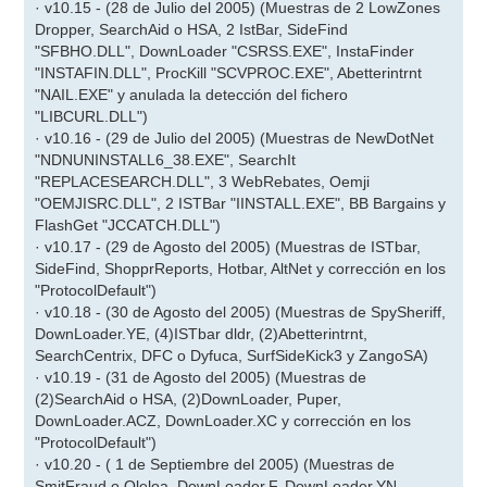
· v10.15 - (28 de Julio del 2005) (Muestras de 2 LowZones
Dropper, SearchAid o HSA, 2 IstBar, SideFind
"SFBHO.DLL", DownLoader "CSRSS.EXE", InstaFinder
"INSTAFIN.DLL", ProcKill "SCVPROC.EXE", Abetterintrnt
"NAIL.EXE" y anulada la detección del fichero
"LIBCURL.DLL")
· v10.16 - (29 de Julio del 2005) (Muestras de NewDotNet
"NDNUNINSTALL6_38.EXE", SearchIt
"REPLACESEARCH.DLL", 3 WebRebates, Oemji
"OEMJISRC.DLL", 2 ISTBar "IINSTALL.EXE", BB Bargains y
FlashGet "JCCATCH.DLL")
· v10.17 - (29 de Agosto del 2005) (Muestras de ISTbar,
SideFind, ShopprReports, Hotbar, AltNet y corrección en los
"ProtocolDefault")
· v10.18 - (30 de Agosto del 2005) (Muestras de SpySheriff,
DownLoader.YE, (4)ISTbar dldr, (2)Abetterintrnt,
SearchCentrix, DFC o Dyfuca, SurfSideKick3 y ZangoSA)
· v10.19 - (31 de Agosto del 2005) (Muestras de
(2)SearchAid o HSA, (2)DownLoader, Puper,
DownLoader.ACZ, DownLoader.XC y corrección en los
"ProtocolDefault")
· v10.20 - ( 1 de Septiembre del 2005) (Muestras de
SmitFraud o Oleloa, DownLoader.F, DownLoader.YN,