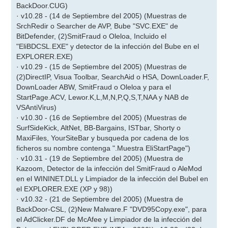
BackDoor.CUG)
· v10.28 - (14 de Septiembre del 2005) (Muestras de
SrchRedir o Searcher de AVP, Bube "SVC.EXE" de
BitDefender, (2)SmitFraud o Oleloa, Incluido el
"EliBDCSL.EXE" y detector de la infección del Bube en el
EXPLORER.EXE)
· v10.29 - (15 de Septiembre del 2005) (Muestras de
(2)DirectIP, Visua Toolbar, SearchAid o HSA, DownLoader.F,
DownLoader ABW, SmitFraud o Oleloa y para el
StartPage.ACV, Lewor.K,L,M,N,P,Q,S,T,NAA y NAB de
VSAntiVirus)
· v10.30 - (16 de Septiembre del 2005) (Muestras de
SurfSideKick, AltNet, BB-Bargains, ISTbar, Shorty o
MaxiFiles, YourSiteBar y busqueda por cadena de los
ficheros su nombre contenga ".Muestra EliStartPage")
· v10.31 - (19 de Septiembre del 2005) (Muestra de
Kazoom, Detector de la infección del SmitFraud o AleMod
en el WININET.DLL y Limpiador de la infección del Bubel en
el EXPLORER.EXE (XP y 98))
· v10.32 - (21 de Septiembre del 2005) (Muestra de
BackDoor-CSL, (2)New Malware.F "DVD95Copy.exe", para
el AdClicker.DF de McAfee y Limpiador de la infección del