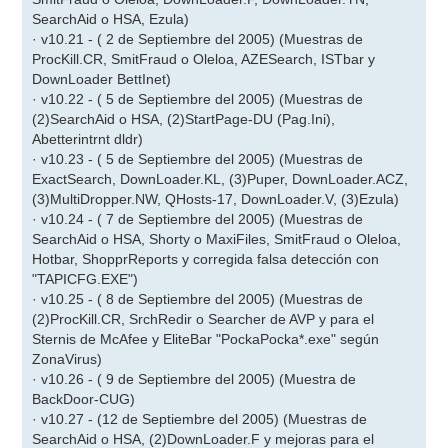
SearchAid o HSA, Ezula)
· v10.21 - ( 2 de Septiembre del 2005) (Muestras de
ProcKill.CR, SmitFraud o Oleloa, AZESearch, ISTbar y
DownLoader BettInet)
· v10.22 - ( 5 de Septiembre del 2005) (Muestras de
(2)SearchAid o HSA, (2)StartPage-DU (Pag.Ini),
Abetterintrnt dldr)
· v10.23 - ( 5 de Septiembre del 2005) (Muestras de
ExactSearch, DownLoader.KL, (3)Puper, DownLoader.ACZ,
(3)MultiDropper.NW, QHosts-17, DownLoader.V, (3)Ezula)
· v10.24 - ( 7 de Septiembre del 2005) (Muestras de
SearchAid o HSA, Shorty o MaxiFiles, SmitFraud o Oleloa,
Hotbar, ShopprReports y corregida falsa detección con
"TAPICFG.EXE")
· v10.25 - ( 8 de Septiembre del 2005) (Muestras de
(2)ProcKill.CR, SrchRedir o Searcher de AVP y para el
Sternis de McAfee y EliteBar "PockaPocka*.exe" según
ZonaVirus)
· v10.26 - ( 9 de Septiembre del 2005) (Muestra de
BackDoor-CUG)
· v10.27 - (12 de Septiembre del 2005) (Muestras de
SearchAid o HSA, (2)DownLoader.F y mejoras para el