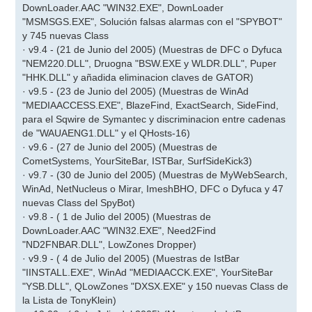
DownLoader.AAC "WIN32.EXE", DownLoader
"MSMSGS.EXE", Solución falsas alarmas con el "SPYBOT"
y 745 nuevas Class
· v9.4 - (21 de Junio del 2005) (Muestras de DFC o Dyfuca
"NEM220.DLL", Druogna "BSW.EXE y WLDR.DLL", Puper
"HHK.DLL" y añadida eliminacion claves de GATOR)
· v9.5 - (23 de Junio del 2005) (Muestras de WinAd
"MEDIAACCESS.EXE", BlazeFind, ExactSearch, SideFind,
para el Sqwire de Symantec y discriminacion entre cadenas
de "WAUAENG1.DLL" y el QHosts-16)
· v9.6 - (27 de Junio del 2005) (Muestras de
CometSystems, YourSiteBar, ISTBar, SurfSideKick3)
· v9.7 - (30 de Junio del 2005) (Muestras de MyWebSearch,
WinAd, NetNucleus o Mirar, ImeshBHO, DFC o Dyfuca y 47
nuevas Class del SpyBot)
· v9.8 - ( 1 de Julio del 2005) (Muestras de
DownLoader.AAC "WIN32.EXE", Need2Find
"ND2FNBAR.DLL", LowZones Dropper)
· v9.9 - ( 4 de Julio del 2005) (Muestras de IstBar
"IINSTALL.EXE", WinAd "MEDIAACCK.EXE", YourSiteBar
"YSB.DLL", QLowZones "DXSX.EXE" y 150 nuevas Class de
la Lista de TonyKlein)