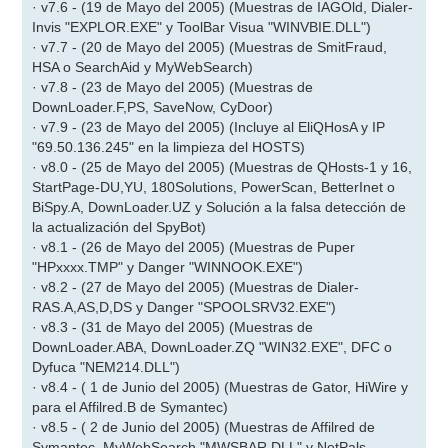
· v7.6 - (19 de Mayo del 2005) (Muestras de IAGOld, Dialer-
Invis "EXPLOR.EXE" y ToolBar Visua "WINVBIE.DLL")
· v7.7 - (20 de Mayo del 2005) (Muestras de SmitFraud,
HSA o SearchAid y MyWebSearch)
· v7.8 - (23 de Mayo del 2005) (Muestras de
DownLoader.F,PS, SaveNow, CyDoor)
· v7.9 - (23 de Mayo del 2005) (Incluye al EliQHosA y IP
"69.50.136.245" en la limpieza del HOSTS)
· v8.0 - (25 de Mayo del 2005) (Muestras de QHosts-1 y 16,
StartPage-DU,YU, 180Solutions, PowerScan, BetterInet o
BiSpy.A, DownLoader.UZ y Solución a la falsa detección de
la actualización del SpyBot)
· v8.1 - (26 de Mayo del 2005) (Muestras de Puper
"HPxxxx.TMP" y Danger "WINNOOK.EXE")
· v8.2 - (27 de Mayo del 2005) (Muestras de Dialer-
RAS.A,AS,D,DS y Danger "SPOOLSRV32.EXE")
· v8.3 - (31 de Mayo del 2005) (Muestras de
DownLoader.ABA, DownLoader.ZQ "WIN32.EXE", DFC o
Dyfuca "NEM214.DLL")
· v8.4 - ( 1 de Junio del 2005) (Muestras de Gator, HiWire y
para el Affilred.B de Symantec)
· v8.5 - ( 2 de Junio del 2005) (Muestras de Affilred de
Symantec, MyWebSearch "MWSBAR.DLL" y NetPals