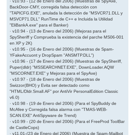
· v10.93 - (12 de Enero del 2006) (Muestras de SpyAxe,
BackDoor-CMY, corregida falsa detección con
"TAPICFG.EXE", anulada la detección de "MSVCR71.DLL y
MSVCP71.DLL" RunTime de C++ e Incluida la Utilidad
"EliBankA.exe" para el Banker)
· v10.94 - (13 de Enero del 2006) (Mejoras para el
SpySheriff y Comprueba la existencia del parche MS06-001
en XP y 2K)
· v10.95 - (16 de Enero del 2006) (Muestras de Spam-
YFakeAccuont y DropSpam "ANSMTP.DLL")
· v10.96 - (17 de Enero del 2006) (Muestras de SpySheriff,
Puper(dldr) "MSSEARCHNET.EXE", DownLoader.AQW
"MSCORNET.EXE" y Mejoras para el SpyAxe)
· v10.97 - (18 de Enero del 2006) (Muestras de
Swizzor(BHO) y Evita ser detectado como
"HTML/Dldr.Small.AF" por AntiVir PersonalEdition Classic
v6.0)
· v10.98 - (19 de Enero del 2006) (Para el SpyBuddy de
McAfee y Corregida falsa alarma con "TMAS-WEB-
SCAN.EXE" AntiSpyware de Trend)
· v10.99 - (20 de Enero del 2006) (Para el FreeProd ToolBar
de CastleCops)
· v11.01-(23 de Enero del 2006) (Muestra de Spam-Mailbot