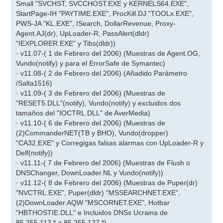
Small "SVCHST, SVCCHOST.EXE y KERNELS64.EXE",
StartPage-IH "PAYTIME.EXE", ProcKill.DJ "TOOLx.EXE",
PWS-JA "KL.EXE", ISearch, DollarRevenue, Proxy-
Agent.AJ(dr), UpLoader-R, PassAlert(dldr)
"IEXPLORER.EXE" y Tibs(dldr))
· v11.07-( 1 de Febrero del 2006) (Muestras de Agent.OG,
Vundo(notify) y para el ErrorSafe de Symantec)
· v11.08-( 2 de Febrero del 2006) (Añadido Parámetro
/Salta1516)
· v11.09-( 3 de Febrero del 2006) (Muestras de
"RESET5.DLL"(notify), Vundo(notify) y excluidos dos
tamaños del "IOCTRL.DLL" de AverMedia)
· v11.10-( 6 de Febrero del 2006) (Muestras de
(2)CommanderNET(TB y BHO), Vundo(dropper)
"CA32.EXE" y Corregigas falsas alarmas con UpLoader-R y
Delf(notify))
· v11.11-( 7 de Febrero del 2006) (Muestras de Flush o
DNSChanger, DownLoader.NL y Vundo(notify))
· v11.12-( 8 de Febrero del 2006) (Muestras de Puper(dr)
"NVCTRL.EXE", Puper(dldr) "MSSEARCHNET.EXE",
(2)DownLoader.AQW "MSCORNET.EXE", Hotbar
"HBTHOSTIE.DLL" e Incluidos DNSs Ucraina de
85.255.112.* a 85.255.127.*)