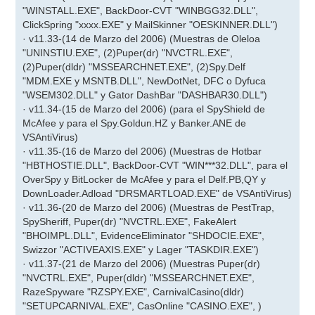
"WINSTALL.EXE", BackDoor-CVT "WINBGG32.DLL",
ClickSpring "xxxx.EXE" y MailSkinner "OESKINNER.DLL")
· v11.33-(14 de Marzo del 2006) (Muestras de Oleloa
"UNINSTIU.EXE", (2)Puper(dr) "NVCTRL.EXE",
(2)Puper(dldr) "MSSEARCHNET.EXE", (2)Spy.Delf
"MDM.EXE y MSNTB.DLL", NewDotNet, DFC o Dyfuca
"WSEM302.DLL" y Gator DashBar "DASHBAR30.DLL")
· v11.34-(15 de Marzo del 2006) (para el SpyShield de
McAfee y para el Spy.Goldun.HZ y Banker.ANE de
VSAntiVirus)
· v11.35-(16 de Marzo del 2006) (Muestras de Hotbar
"HBTHOSTIE.DLL", BackDoor-CVT "WIN***32.DLL", para el
OverSpy y BitLocker de McAfee y para el Delf.PB,QY y
DownLoader.Adload "DRSMARTLOAD.EXE" de VSAntiVirus)
· v11.36-(20 de Marzo del 2006) (Muestras de PestTrap,
SpySheriff, Puper(dr) "NVCTRL.EXE", FakeAlert
"BHOIMPL.DLL", EvidenceEliminator "SHDOCIE.EXE",
Swizzor "ACTIVEAXIS.EXE" y Lager "TASKDIR.EXE")
· v11.37-(21 de Marzo del 2006) (Muestras Puper(dr)
"NVCTRL.EXE", Puper(dldr) "MSSEARCHNET.EXE",
RazeSpyware "RZSPY.EXE", CarnivalCasino(dldr)
"SETUPCARNIVAL.EXE", CasOnline "CASINO.EXE", )