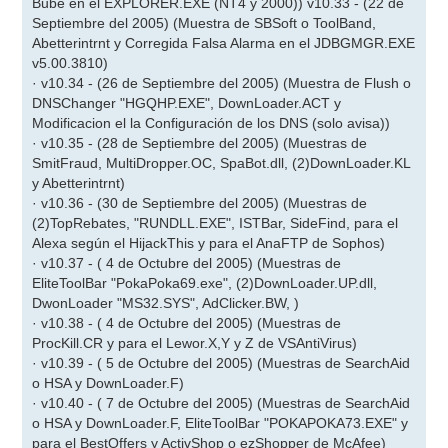
Bube en el EXPLORER.EXE (NT4 y 2000)) v10.33 - (22 de
Septiembre del 2005) (Muestra de SBSoft o ToolBand,
Abetterintrnt y Corregida Falsa Alarma en el JDBGMGR.EXE
v5.00.3810)
· v10.34 - (26 de Septiembre del 2005) (Muestra de Flush o
DNSChanger "HGQHP.EXE", DownLoader.ACT y
Modificacion el la Configuración de los DNS (solo avisa))
· v10.35 - (28 de Septiembre del 2005) (Muestras de
SmitFraud, MultiDropper.OC, SpaBot.dll, (2)DownLoader.KL
y Abetterintrnt)
· v10.36 - (30 de Septiembre del 2005) (Muestras de
(2)TopRebates, "RUNDLL.EXE", ISTBar, SideFind, para el
Alexa según el HijackThis y para el AnaFTP de Sophos)
· v10.37 - ( 4 de Octubre del 2005) (Muestras de
EliteToolBar "PokaPoka69.exe", (2)DownLoader.UP.dll,
DwonLoader "MS32.SYS", AdClicker.BW, )
· v10.38 - ( 4 de Octubre del 2005) (Muestras de
ProcKill.CR y para el Lewor.X,Y y Z de VSAntiVirus)
· v10.39 - ( 5 de Octubre del 2005) (Muestras de SearchAid
o HSA y DownLoader.F)
· v10.40 - ( 7 de Octubre del 2005) (Muestras de SearchAid
o HSA y DownLoader.F, EliteToolBar "POKAPOKA73.EXE" y
para el BestOffers y ActivShop o ezShopper de McAfee)