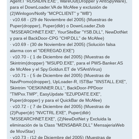
Agent.I "RDSNDIN.EXE", WareOut(Dropper y AntiSpyWare),
para el DownLoader.VA de McAfee y exclusión de
(2)Winlogon/Notify "MCPCLIENT" y "WB")
· v10.68 - (29 de Noviembre del 2005) (Muestras de
Puper(dropper), Puper(dldr) o DownLoader.Zlob
"MSSEARCHNET.EXE", YourSiteBar "YSB.DLL", NewDotNet
y para el BackDoor-CPG "CHP.DLL" de McAfee)
· v10.69 - (30 de Noviembre del 2005) (Solución falsa
alarma con el "IDEREGAD.EXE")
· v10.70 - ( 1 de Diciembre del 2005) (Muestras de
Skintrim(dropper) "MSUPD.EXE", para el PWS-Banker.AS
de McAfee y el Spy.Goldun.ET de VSAntiVirus)
· v10.71 - ( 5 de Diciembre del 2005) (Muestras de
NaviPromo(dropper), UpLoader-R, ISTBar "IINSTALL.EXE",
Skintrim "OESKINNER.DLL", BackDoor-PPDoor
"TMPxx.TMP", EasyUpdate "EZUPDATE.EXE",
Puper(dropper) y para el QuickBar de McAfee)
· v10.72 - ( 7 de Diciembre del 2005) (Muestras de
(2)Puper(dr) "NVCTRL.EXE", Puper(dldr)
"MSSEARCHNET.EXE", (2)NewDotNet y Excluida la
eliminación de la Class "MENSABAR.DLL" MensajeriaWeb
de MoviStar)
· v10.73 - (12 de Diciembre del 2005) (Muestras de