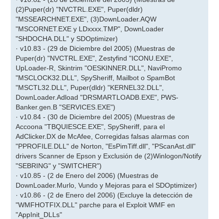
(2)Puper(dr) "NVCTRL.EXE", Puper(dldr)
"MSSEARCHNET.EXE", (3)DownLoader.AQW
"MSCORNET.EXE y LDxxxx.TMP", DownLoader
"SHDOCHA.DLL" y SDOptimizer)
· v10.83 - (29 de Diciembre del 2005) (Muestras de
Puper(dr) "NVCTRL.EXE", Zestyfind "ICONU.EXE",
UpLoader-R, Skintrim "OESKINNER.DLL", NaviPromo
"MSCLOCK32.DLL", SpySheriff, Mailbot o SpamBot
"MSCTL32.DLL", Puper(dldr) "KERNEL32.DLL",
DownLoader.Adload "DRSMARTLOADB.EXE", PWS-
Banker.gen.B "SERVICES.EXE")
· v10.84 - (30 de Diciembre del 2005) (Muestras de
Accoona "TBQUIESCE.EXE", SpySheriff, para el
AdClicker.DX de McAfee, Corregidas falsas alarmas con
"PPROFILE.DLL" de Norton, "EsPimTiff.dll", "PScanAst.dll"
drivers Scanner de Epson y Exclusión de (2)Winlogon/Notify
"SEBRING" y "SWITCHER")
· v10.85 - (2 de Enero del 2006) (Muestras de
DownLoader.Murlo, Vundo y Mejoras para el SDOptimizer)
· v10.86 - (2 de Enero del 2006) (Excluye la detección de
"WMFHOTFIX.DLL" parche para el Exploit WMF en
"AppInit_DLLs"