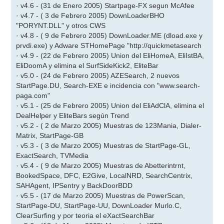
· v4.6 - (31 de Enero 2005) Startpage-FX segun McAfee
· v4.7 - ( 3 de Febrero 2005) DownLoaderBHO
"PORYNT.DLL" y otros CWS
· v4.8 - ( 9 de Febrero 2005) DownLoader.ME (dload.exe y
prvdi.exe) y Adware STHomePage "http://quickmetasearch
· v4.9 - (22 de Febrero 2005) Union del EliHomeA, EliIstBA,
EliDoomA y elimina el SurfSideKick2, EliteBar
· v5.0 - (24 de Febrero 2005) AZESearch, 2 nuevos
StartPage.DU, Search-EXE e incidencia con "www.search-
paga.com"
· v5.1 - (25 de Febrero 2005) Union del EliAdClA, elimina el
DealHelper y EliteBars según Trend
· v5.2 - ( 2 de Marzo 2005) Muestras de 123Mania, Dialer-
Matrix, StartPage-GB
· v5.3 - ( 3 de Marzo 2005) Muestras de StartPage-GL,
ExactSearch, TVMedia
· v5.4 - ( 9 de Marzo 2005) Muestras de Abetterintrnt,
BookedSpace, DFC, E2Give, LocalNRD, SearchCentrix,
SAHAgent, IPSentry y BackDoorBDD
· v5.5 - (17 de Marzo 2005) Muestras de PowerScan,
StartPage-DU, StartPage-UU, DownLoader Murlo.C,
ClearSurfing y por teoria el eXactSearchBar