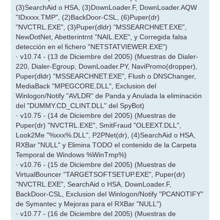
(3)SearchAid o HSA, (3)DownLoader.F, DownLoader.AQW
"IDxxxx.TMP", (2)BackDoor-CSL, (6)Puper(dr)
"NVCTRL.EXE", (3)Puper(dldr) "MSSEARCHNET.EXE",
NewDotNet, Abetterintrnt "NAIL.EXE", y Corregida falsa
detección en el fichero "NETSTATVIEWER.EXE")
· v10.74 - (13 de Diciembre del 2005) (Muestras de Dialer-
220, Dialer-Egroup, DownLoader.PY, NaviPromo(dropper),
Puper(dldr) "MSSEARCHNET.EXE", Flush o DNSChanger,
MediaBack "MPEGCORE.DLL", Exclusion del
Winlogon/Notify "AVLDR" de Panda y Anulada la eliminación
del "DUMMY.CD_CLINT.DLL" del SpyBot)
· v10.75 - (14 de Diciembre del 2005) (Muestras de
Puper(dr) "NVCTRL.EXE", SmitFraud "OLEEXT.DLL",
Look2Me "%xxx%.DLL", P2PNet(dr), (4)SearchAid o HSA,
RXBar "NULL" y Elimina TODO el contenido de la Carpeta
Temporal de Windows %WinTmp%)
· v10.76 - (15 de Diciembre del 2005) (Muestras de
VirtualBouncer "TARGETSOFTSETUP.EXE", Puper(dr)
"NVCTRL.EXE", SearchAid o HSA, DownLoader.F,
BackDoor-CSL, Exclusion del Winlogon/Notify "PCANOTIFY"
de Symantec y Mejoras para el RXBar "NULL")
· v10.77 - (16 de Diciembre del 2005) (Muestras de