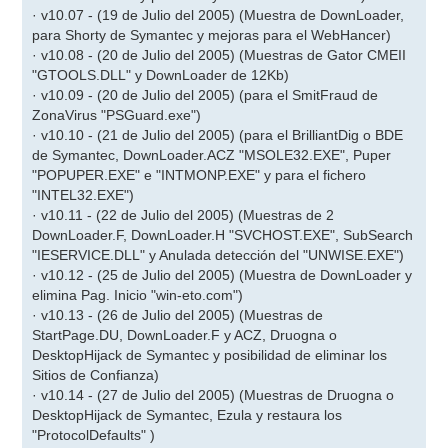
· v10.07 - (19 de Julio del 2005) (Muestra de DownLoader,
para Shorty de Symantec y mejoras para el WebHancer)
· v10.08 - (20 de Julio del 2005) (Muestras de Gator CMEII
"GTOOLS.DLL" y DownLoader de 12Kb)
· v10.09 - (20 de Julio del 2005) (para el SmitFraud de
ZonaVirus "PSGuard.exe")
· v10.10 - (21 de Julio del 2005) (para el BrilliantDig o BDE
de Symantec, DownLoader.ACZ "MSOLE32.EXE", Puper
"POPUPER.EXE" e "INTMONP.EXE" y para el fichero
"INTEL32.EXE")
· v10.11 - (22 de Julio del 2005) (Muestras de 2
DownLoader.F, DownLoader.H "SVCHOST.EXE", SubSearch
"IESERVICE.DLL" y Anulada detección del "UNWISE.EXE")
· v10.12 - (25 de Julio del 2005) (Muestra de DownLoader y
elimina Pag. Inicio "win-eto.com")
· v10.13 - (26 de Julio del 2005) (Muestras de
StartPage.DU, DownLoader.F y ACZ, Druogna o
DesktopHijack de Symantec y posibilidad de eliminar los
Sitios de Confianza)
· v10.14 - (27 de Julio del 2005) (Muestras de Druogna o
DesktopHijack de Symantec, Ezula y restaura los
"ProtocolDefaults" )