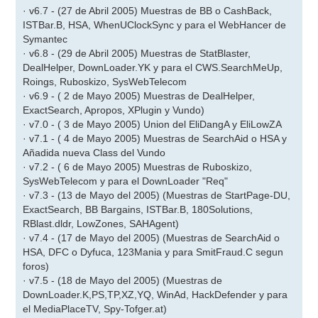
· v6.7 - (27 de Abril 2005) Muestras de BB o CashBack,
ISTBar.B, HSA, WhenUClockSync y para el WebHancer de
Symantec
· v6.8 - (29 de Abril 2005) Muestras de StatBlaster,
DealHelper, DownLoader.YK y para el CWS.SearchMeUp,
Roings, Ruboskizo, SysWebTelecom
· v6.9 - ( 2 de Mayo 2005) Muestras de DealHelper,
ExactSearch, Apropos, XPlugin y Vundo)
· v7.0 - ( 3 de Mayo 2005) Union del EliDangA y EliLowZA
· v7.1 - ( 4 de Mayo 2005) Muestras de SearchAid o HSA y
Añadida nueva Class del Vundo
· v7.2 - ( 6 de Mayo 2005) Muestras de Ruboskizo,
SysWebTelecom y para el DownLoader "Req"
· v7.3 - (13 de Mayo del 2005) (Muestras de StartPage-DU,
ExactSearch, BB Bargains, ISTBar.B, 180Solutions,
RBlast.dldr, LowZones, SAHAgent)
· v7.4 - (17 de Mayo del 2005) (Muestras de SearchAid o
HSA, DFC o Dyfuca, 123Mania y para SmitFraud.C segun
foros)
· v7.5 - (18 de Mayo del 2005) (Muestras de
DownLoader.K,PS,TP,XZ,YQ, WinAd, HackDefender y para
el MediaPlaceTV, Spy-Tofger.at)