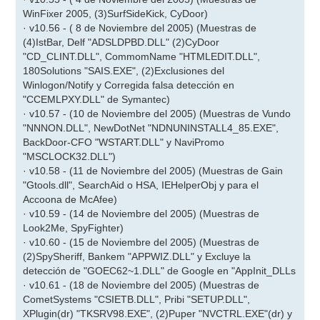
WinFixer 2005, (3)SurfSideKick, CyDoor)
· v10.56 - ( 8 de Noviembre del 2005) (Muestras de
(4)IstBar, Delf "ADSLDPBD.DLL" (2)CyDoor
"CD_CLINT.DLL", CommomName "HTMLEDIT.DLL",
180Solutions "SAIS.EXE", (2)Exclusiones del
Winlogon/Notify y Corregida falsa detección en
"CCEMLPXY.DLL" de Symantec)
· v10.57 - (10 de Noviembre del 2005) (Muestras de Vundo
"NNNON.DLL", NewDotNet "NDNUNINSTALL4_85.EXE",
BackDoor-CFO "WSTART.DLL" y NaviPromo
"MSCLOCK32.DLL")
· v10.58 - (11 de Noviembre del 2005) (Muestras de Gain
"Gtools.dll", SearchAid o HSA, IEHelperObj y para el
Accoona de McAfee)
· v10.59 - (14 de Noviembre del 2005) (Muestras de
Look2Me, SpyFighter)
· v10.60 - (15 de Noviembre del 2005) (Muestras de
(2)SpySheriff, Bankem "APPWIZ.DLL" y Excluye la
detección de "GOEC62~1.DLL" de Google en "AppInit_DLLs
· v10.61 - (18 de Noviembre del 2005) (Muestras de
CometSystems "CSIETB.DLL", Pribi "SETUP.DLL",
XPlugin(dr) "TKSRV98.EXE", (2)Puper "NVCTRL.EXE"(dr) y