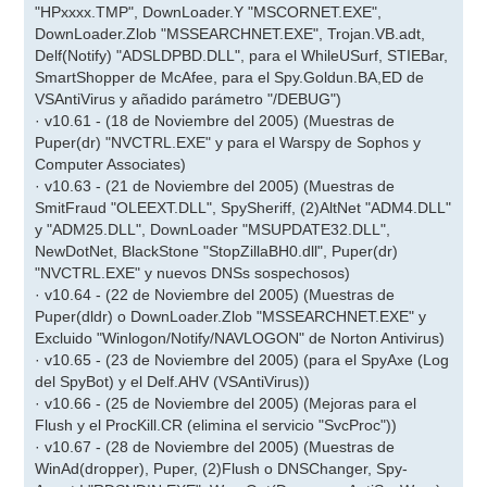
"HPxxxx.TMP", DownLoader.Y "MSCORNET.EXE",
DownLoader.Zlob "MSSEARCHNET.EXE", Trojan.VB.adt,
Delf(Notify) "ADSLDPBD.DLL", para el WhileUSurf, STIEBar,
SmartShopper de McAfee, para el Spy.Goldun.BA,ED de
VSAntiVirus y añadido parámetro "/DEBUG")
· v10.61 - (18 de Noviembre del 2005) (Muestras de
Puper(dr) "NVCTRL.EXE" y para el Warspy de Sophos y
Computer Associates)
· v10.63 - (21 de Noviembre del 2005) (Muestras de
SmitFraud "OLEEXT.DLL", SpySheriff, (2)AltNet "ADM4.DLL"
y "ADM25.DLL", DownLoader "MSUPDATE32.DLL",
NewDotNet, BlackStone "StopZillaBH0.dll", Puper(dr)
"NVCTRL.EXE" y nuevos DNSs sospechosos)
· v10.64 - (22 de Noviembre del 2005) (Muestras de
Puper(dldr) o DownLoader.Zlob "MSSEARCHNET.EXE" y
Excluido "Winlogon/Notify/NAVLOGON" de Norton Antivirus)
· v10.65 - (23 de Noviembre del 2005) (para el SpyAxe (Log
del SpyBot) y el Delf.AHV (VSAntiVirus))
· v10.66 - (25 de Noviembre del 2005) (Mejoras para el
Flush y el ProcKill.CR (elimina el servicio "SvcProc"))
· v10.67 - (28 de Noviembre del 2005) (Muestras de
WinAd(dropper), Puper, (2)Flush o DNSChanger, Spy-