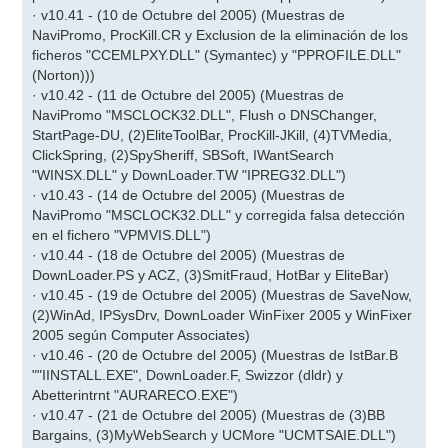
· v10.41 - (10 de Octubre del 2005) (Muestras de
NaviPromo, ProcKill.CR y Exclusion de la eliminación de los
ficheros "CCEMLPXY.DLL" (Symantec) y "PPROFILE.DLL"
(Norton)))
· v10.42 - (11 de Octubre del 2005) (Muestras de
NaviPromo "MSCLOCK32.DLL", Flush o DNSChanger,
StartPage-DU, (2)EliteToolBar, ProcKill-JKill, (4)TVMedia,
ClickSpring, (2)SpySheriff, SBSoft, IWantSearch
"WINSX.DLL" y DownLoader.TW "IPREG32.DLL")
· v10.43 - (14 de Octubre del 2005) (Muestras de
NaviPromo "MSCLOCK32.DLL" y corregida falsa detección
en el fichero "VPMVIS.DLL")
· v10.44 - (18 de Octubre del 2005) (Muestras de
DownLoader.PS y ACZ, (3)SmitFraud, HotBar y EliteBar)
· v10.45 - (19 de Octubre del 2005) (Muestras de SaveNow,
(2)WinAd, IPSysDrv, DownLoader WinFixer 2005 y WinFixer
2005 según Computer Associates)
· v10.46 - (20 de Octubre del 2005) (Muestras de IstBar.B
""IINSTALL.EXE", DownLoader.F, Swizzor (dldr) y
Abetterintrnt "AURARECO.EXE")
· v10.47 - (21 de Octubre del 2005) (Muestras de (3)BB
Bargains, (3)MyWebSearch y UCMore "UCMTSAIE.DLL")