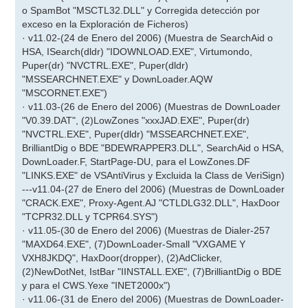
o SpamBot "MSCTL32.DLL" y Corregida detección por
exceso en la Exploración de Ficheros)
· v11.02-(24 de Enero del 2006) (Muestra de SearchAid o
HSA, ISearch(dldr) "IDOWNLOAD.EXE", Virtumondo,
Puper(dr) "NVCTRL.EXE", Puper(dldr)
"MSSEARCHNET.EXE" y DownLoader.AQW
"MSCORNET.EXE")
· v11.03-(26 de Enero del 2006) (Muestras de DownLoader
"V0.39.DAT", (2)LowZones "xxxJAD.EXE", Puper(dr)
"NVCTRL.EXE", Puper(dldr) "MSSEARCHNET.EXE",
BrilliantDig o BDE "BDEWRAPPER3.DLL", SearchAid o HSA,
DownLoader.F, StartPage-DU, para el LowZones.DF
"LINKS.EXE" de VSAntiVirus y Excluida la Class de VeriSign)
---v11.04-(27 de Enero del 2006) (Muestras de DownLoader
"CRACK.EXE", Proxy-Agent.AJ "CTLDLG32.DLL", HaxDoor
"TCPR32.DLL y TCPR64.SYS")
· v11.05-(30 de Enero del 2006) (Muestras de Dialer-257
"MAXD64.EXE", (7)DownLoader-Small "VXGAME Y
VXH8JKDQ", HaxDoor(dropper), (2)AdClicker,
(2)NewDotNet, IstBar "IINSTALL.EXE", (7)BrilliantDig o BDE
y para el CWS.Yexe "INET2000x")
· v11.06-(31 de Enero del 2006) (Muestras de DownLoader-