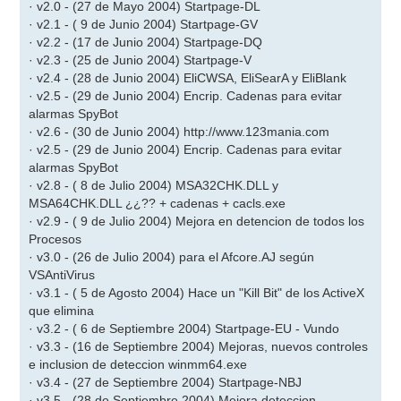
· v2.0 - (27 de Mayo 2004) Startpage-DL
a
j
· v2.1 - ( 9 de Junio 2004) Startpage-GV
e
· v2.2 - (17 de Junio 2004) Startpage-DQ
· v2.3 - (25 de Junio 2004) Startpage-V
· v2.4 - (28 de Junio 2004) EliCWSA, EliSearA y EliBlank
· v2.5 - (29 de Junio 2004) Encrip. Cadenas para evitar
alarmas SpyBot
· v2.6 - (30 de Junio 2004) http://www.123mania.com
· v2.5 - (29 de Junio 2004) Encrip. Cadenas para evitar
alarmas SpyBot
· v2.8 - ( 8 de Julio 2004) MSA32CHK.DLL y
MSA64CHK.DLL ¿¿?? + cadenas + cacls.exe
· v2.9 - ( 9 de Julio 2004) Mejora en detencion de todos los
Procesos
· v3.0 - (26 de Julio 2004) para el Afcore.AJ según
VSAntiVirus
· v3.1 - ( 5 de Agosto 2004) Hace un "Kill Bit" de los ActiveX
que elimina
· v3.2 - ( 6 de Septiembre 2004) Startpage-EU - Vundo
· v3.3 - (16 de Septiembre 2004) Mejoras, nuevos controles
e inclusion de deteccion winmm64.exe
· v3.4 - (27 de Septiembre 2004) Startpage-NBJ
· v3.5 - (28 de Septiembre 2004) Mejora deteccion