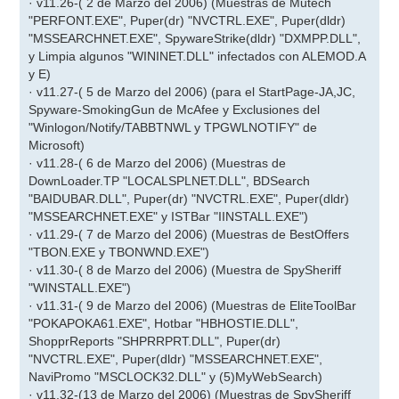
· v11.26-( 2 de Marzo del 2006) (Muestras de Mutech
"PERFONT.EXE", Puper(dr) "NVCTRL.EXE", Puper(dldr)
"MSSEARCHNET.EXE", SpywareStrike(dldr) "DXMPP.DLL",
y Limpia algunos "WININET.DLL" infectados con ALEMOD.A
y E)
· v11.27-( 5 de Marzo del 2006) (para el StartPage-JA,JC,
Spyware-SmokingGun de McAfee y Exclusiones del
"Winlogon/Notify/TABBTNWL y TPGWLNOTIFY" de
Microsoft)
· v11.28-( 6 de Marzo del 2006) (Muestras de
DownLoader.TP "LOCALSPLNET.DLL", BDSearch
"BAIDUBAR.DLL", Puper(dr) "NVCTRL.EXE", Puper(dldr)
"MSSEARCHNET.EXE" y ISTBar "IINSTALL.EXE")
· v11.29-( 7 de Marzo del 2006) (Muestras de BestOffers
"TBON.EXE y TBONWND.EXE")
· v11.30-( 8 de Marzo del 2006) (Muestra de SpySheriff
"WINSTALL.EXE")
· v11.31-( 9 de Marzo del 2006) (Muestras de EliteToolBar
"POKAPOKA61.EXE", Hotbar "HBHOSTIE.DLL",
ShopprReports "SHPRRPRT.DLL", Puper(dr)
"NVCTRL.EXE", Puper(dldr) "MSSEARCHNET.EXE",
NaviPromo "MSCLOCK32.DLL" y (5)MyWebSearch)
· v11.32-(13 de Marzo del 2006) (Muestras de SpySheriff