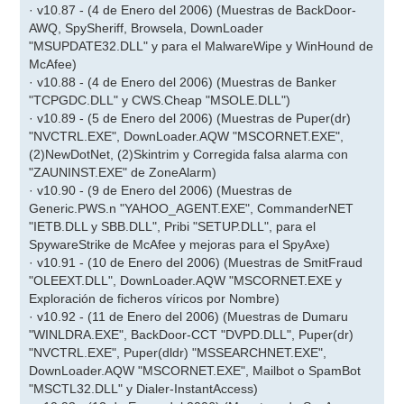
· v10.87 - (4 de Enero del 2006) (Muestras de BackDoor-
AWQ, SpySheriff, Browsela, DownLoader
"MSUPDATE32.DLL" y para el MalwareWipe y WinHound de
McAfee)
· v10.88 - (4 de Enero del 2006) (Muestras de Banker
"TCPGDC.DLL" y CWS.Cheap "MSOLE.DLL")
· v10.89 - (5 de Enero del 2006) (Muestras de Puper(dr)
"NVCTRL.EXE", DownLoader.AQW "MSCORNET.EXE",
(2)NewDotNet, (2)Skintrim y Corregida falsa alarma con
"ZAUNINST.EXE" de ZoneAlarm)
· v10.90 - (9 de Enero del 2006) (Muestras de
Generic.PWS.n "YAHOO_AGENT.EXE", CommanderNET
"IETB.DLL y SBB.DLL", Pribi "SETUP.DLL", para el
SpywareStrike de McAfee y mejoras para el SpyAxe)
· v10.91 - (10 de Enero del 2006) (Muestras de SmitFraud
"OLEEXT.DLL", DownLoader.AQW "MSCORNET.EXE y
Exploración de ficheros víricos por Nombre)
· v10.92 - (11 de Enero del 2006) (Muestras de Dumaru
"WINLDRA.EXE", BackDoor-CCT "DVPD.DLL", Puper(dr)
"NVCTRL.EXE", Puper(dldr) "MSSEARCHNET.EXE",
DownLoader.AQW "MSCORNET.EXE", Mailbot o SpamBot
"MSCTL32.DLL" y Dialer-InstantAccess)