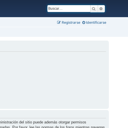
Buscar
Búsqueda ava
Registrarse
Identificarse
ministración del sitio puede además otorgar permisos
ionadas. Por favor, lee las normas de los foros mientras navegas