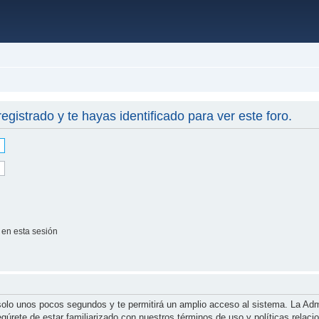
registrado y te hayas identificado para ver este foro.
 en esta sesión
á solo unos pocos segundos y te permitirá un amplio acceso al sistema. La Ad
segúrete de estar familiarizado con nuestros términos de uso y políticas relac