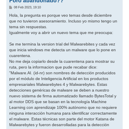
Foro abandonado??
M
08 Feb 2023, 19:10
e
n
Hola, la pregunta es porque veo temas desde diciembre
s
que no tuvieron asesoramiento. Incluso yo mismo tengo un
a
j
tema sin respuestas.
e
Igualmente voy a abrir un nuevo tema que me preocupa:
Se me termina la version trial del Malwarebites y cada vez
que inicia windows me detecta un malware que lo pone en
cuarentena.
No me deja copiarlo desde la cuarentena para mostrar su
ruta, pero la informacion que pude recabar dice:
"Malware.AI. (id-nr) son nombres de detección producidos
por el módulo de Inteligencia Artificial en los productos
empresariales Malwarebytes 4 y Malwarebytes. Estas
detecciones genéricas de malware se deben a nuestro
nuevo sistema de firma automatizado llamado BytesTotal y
al motor DDS que se basan en la tecnología Machine
Learning con aprendizaje 100% autónomo que no requiere
ninguna interacción humana para identificar correctamente
el malware. Estas técnicas son parte del motor Katana de
Malwarebytes y fueron desarrolladas para la detección