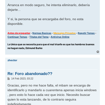
e
n
Arranca en modo seguro, he intenta eliminarlo, debería
s
dejarte...
a
j
e
Y si, la persona que se encargaba del foro, no esta
disponible.
Antes de preguntar
-
Normas Basicas
-
Mensajes Privados
-
Repetir Temas
-
Continuar Temas
-
Titulos del Tema
-
Antivirus Online
Lo Unico que se necesita para que el mal triunfe es que los hombres buenos
no hagan nada, Edmund Burke
A
r
r
zhector
i
b
a
Re: Foro abandonado??
M
14 Feb 2023, 03:22
e
n
Gracias, pero no me hace falta, el mbam se encarga de
s
identificarlo y mandarlo a cuarentena apenas inicia windows
a
j
, pero esto lo hace cada vez que inicio. Necesito buscar
e
quien lo esta lanzando, de lo contrario seguira
indefinidamente.