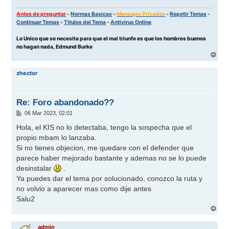
Antes de preguntar
-
Normas Basicas
-
Mensajes Privados
-
Repetir Temas
-
Continuar Temas
-
Titulos del Tema
-
Antivirus Online
Lo Unico que se necesita para que el mal triunfe es que los hombres buenos
no hagan nada, Edmund Burke
A
r
r
zhector
i
b
a
Re: Foro abandonado??
M
06 Mar 2023, 02:01
e
n
Hola, el KIS no lo detectaba, tengo la sospecha que el
s
propio mbam lo lanzaba.
a
j
Si no tienes objecion, me quedare con el defender que
e
parece haber mejorado bastante y ademas no se lo puede
desinstalar
.
Ya puedes dar el tema por solucionado, conozco la ruta y
no volvio a aparecer mas como dije antes
Salu2
A
r
r
admin