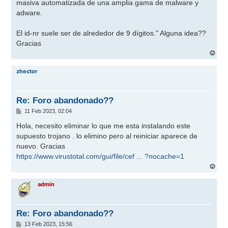
masiva automatizada de una amplia gama de malware y
adware.
El id-nr suele ser de alrededor de 9 dígitos." Alguna idea??
Gracias
A
r
r
zhector
i
b
a
Re: Foro abandonado??
M
11 Feb 2023, 02:04
e
n
Hola, necesito eliminar lo que me esta instalando este
s
supuesto trojano . lo elimino pero al reiniciar aparece de
a
j
nuevo. Gracias
e
https://www.virustotal.com/gui/file/cef ... ?nocache=1
A
r
r
admin
i
b
a
Re: Foro abandonado??
M
13 Feb 2023, 15:56