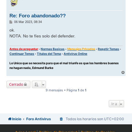
i
b
a
Re: Foro abandonado??
M
06 Mar 2023, 08:34
e
n
ok.
s
NOTA. No te fíes solo del defender.
a
j
e
Antes de preguntar
-
Normas Basicas
-
Mensajes Privados
-
Repetir Temas
-
Continuar Temas
-
Titulos del Tema
-
Antivirus Online
Lo Unico que se necesita para que el mal triunfe es que los hombres buenos
no hagan nada, Edmund Burke
A
r
r
Cerrado
i
b
9 mensajes • Página
1
de
1
a
Ir a
Inicio
Foro Antivirus
Todos los horarios son
UTC+02:00