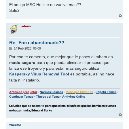
El amigo MSC Hotline no vuelve mas??
Salu2
A
r
r
admin
i
b
a
Re: Foro abandonado??
M
14 Feb 2023, 06:09
e
n
Por eso te comento, que mejor que le pases el mbam en
s
modo seguro
para que pueda eliminar el proceso que
a
j
lanza ese troyano y para estar mas seguro utiliza
e
Kaspersky Virus Removal Tool
es portable, así no hace
falta ni instalarlo.
Antes de preguntar
-
Normas Basicas
-
Mensajes Privados
-
Repetir Temas
-
Continuar Temas
-
Titulos del Tema
-
Antivirus Online
Lo Unico que se necesita para que el mal triunfe es que los hombres buenos
no hagan nada, Edmund Burke
A
r
r
zhector
i