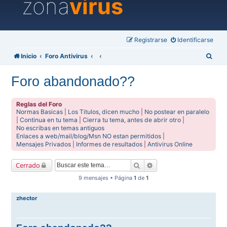
zona
virus
Registrarse
Identificarse
B
Inicio
Foro Antivirus
u
Foro abandonado??
s
c
Reglas del Foro
a
Normas Basicas
|
Los Titulos, dicen mucho
|
No postear en paralelo
|
Continua en tu tema
|
Cierra tu tema, antes de abrir otro
|
r
No escribas en temas antiguos
Enlaces a web/mail/blog/Msn NO estan permitidos
|
Mensajes Privados
|
Informes de resultados
|
Antivirus Online
Buscar
Búsqueda avanzada
Cerrado
9 mensajes • Página
1
de
1
zhector