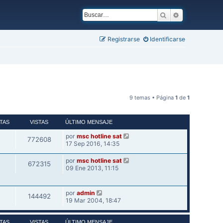
Buscar
Búsqueda ava
Registrarse
Identificarse
9 temas • Página
1
de
1
TAS
VISTAS
ÚLTIMO MENSAJE
por
msc hotline sat
772608
17 Sep 2016, 14:35
por
msc hotline sat
672315
09 Ene 2013, 11:15
por
admin
144492
19 Mar 2004, 18:47
TAS
VISTAS
ÚLTIMO MENSAJE