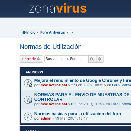
zona
virus
Inicio
Foro Antivirus
Normas de Utilización
Buscar
Búsqueda avanz
Cerrado
ANUNCIOS
Mejora el rendimiento de Google Chrome y Fire
por
msc hotline sat
» 27 Feb 2016, 08:35 » en
Foro Softw
NORMAS PARA EL ENVIO DE MUESTRAS DE
CONTROLAR
por
msc hotline sat
» 09 Ene 2013, 11:15 » en
Foro Softwa
Normas basicas para la utilizacion del foro
por
admin
» 19 Mar 2004, 18:47
TEMAS