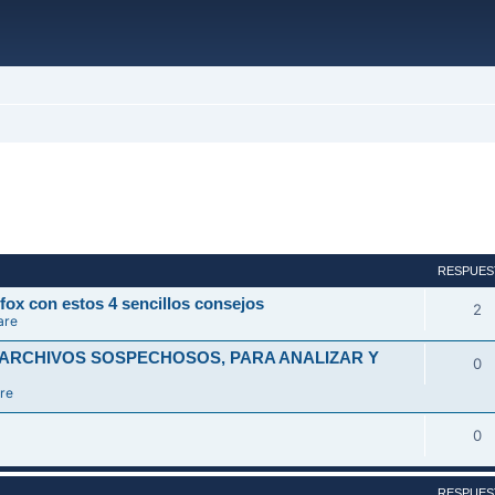
ada
RESPUES
fox con estos 4 sencillos consejos
2
are
 ARCHIVOS SOSPECHOSOS, PARA ANALIZAR Y
0
re
0
RESPUES