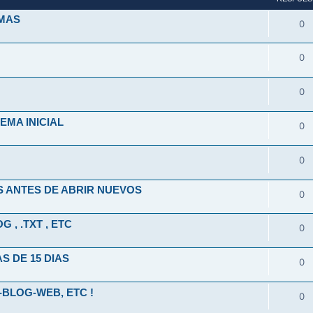
EMAS
0
0
0
MA INICIAL
0
0
 ANTES DE ABRIR NUEVOS
0
 , .TXT , ETC
0
 DE 15 DIAS
0
-BLOG-WEB, ETC !
0