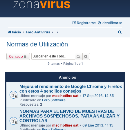
zona
virus
Registrarse
Identificarse
B
Inicio
Foro Antivirus
u
Normas de Utilización
s
c
Buscar
Búsqueda avanzada
Cerrado
a
9 temas • Página
1
de
1
r
Anuncios
Mejora el rendimiento de Google Chrome y Firefox
con estos 4 sencillos consejos
Último mensaje por
msc hotline sat
«
17 Sep 2016, 14:35
Publicado en
Foro Software
Respuestas:
2
NORMAS PARA EL ENVIO DE MUESTRAS DE
ARCHIVOS SOSPECHOSOS, PARA ANALIZAR Y
CONTROLAR
Último mensaje por
msc hotline sat
«
09 Ene 2013, 11:15
Publicado en
Foro Software